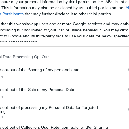
losure of your personal information by third parties on the IAB’s list of
. This information may also be disclosed by us to third parties on the
IA
Participants
that may further disclose it to other third parties.
 that this website/app uses one or more Google services and may gath
including but not limited to your visit or usage behaviour. You may click 
 to Google and its third-party tags to use your data for below specifi
ogle consent section.
l Data Processing Opt Outs
o opt-out of the Sharing of my personal data.
In
on elementi pratici che ti aiutano a capire cosa
etti paesaggistici e esempi di strutture dove
o opt-out of the Sale of my Personal Data.
In
. Le destinazioni sono pensate per weekend di
pi di amici o famiglie in cerca di pausa.
to opt-out of processing my Personal Data for Targeted
ing.
In
he e paesaggi marini
o opt-out of Collection, Use, Retention, Sale, and/or Sharing