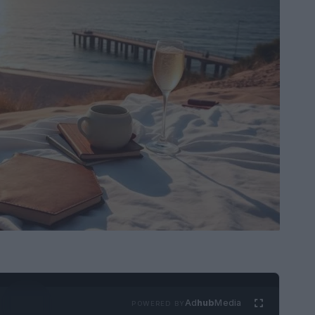
Ad
hub
Media
POWERED BY