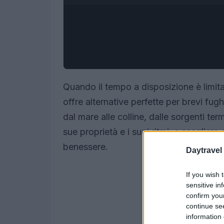
Quando il tempo a disposizione è limitat
offre alternative perfette per brevi fug
dal mare alle colline, dalle sorgenti te
sue proprietà e i suoi ritmi, e scegliere 
benessere.
Daytravel
If you wish 
sensitive in
confirm you
continue se
information 