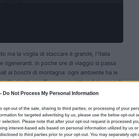
o ma la voglia di staccare è grande, l’Italia
he rigeneranti. In poche ore di viaggio si passa
rmali ai boschi di montagna: ogni ambiente ha le
quello giusto significa massimizzare il riposo e il
 -
Do Not Process My Personal Information
to opt-out of the sale, sharing to third parties, or processing of your per
formation for targeted advertising by us, please use the below opt-out s
r selection. Please note that after your opt-out request is processed y
eing interest-based ads based on personal information utilized by us or
disclosed to third parties prior to your opt-out. You may separately opt-