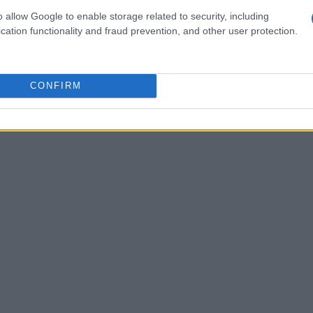
o allow Google to enable storage related to security, including
 per le
acque salsobromoiodiche
un patrimonio
cation functionality and fraud prevention, and other user protection.
e trattamenti di bellezza e relax in un
CONFIRM