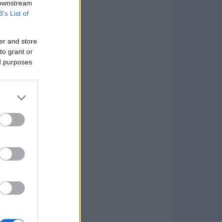
 downstream
B’s List of
er and store
to grant or
ed purposes