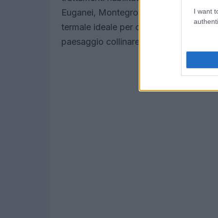
I want t
Euganei, Montegrotto Terme è famosa
authenti
termale ideale per chi desidera combinar
paesaggio collinare dolce.