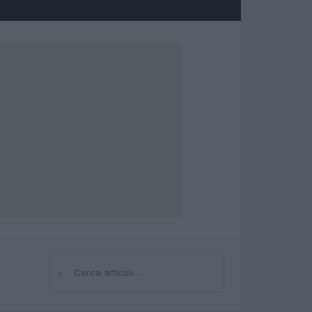
⌕
Cerca