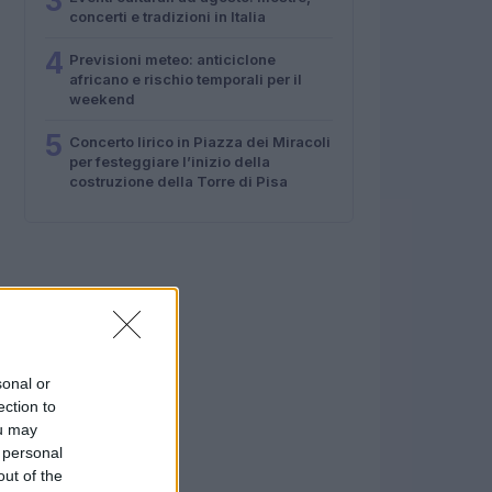
3
concerti e tradizioni in Italia
4
Previsioni meteo: anticiclone
africano e rischio temporali per il
weekend
5
Concerto lirico in Piazza dei Miracoli
per festeggiare l’inizio della
costruzione della Torre di Pisa
sonal or
ection to
ou may
 personal
out of the