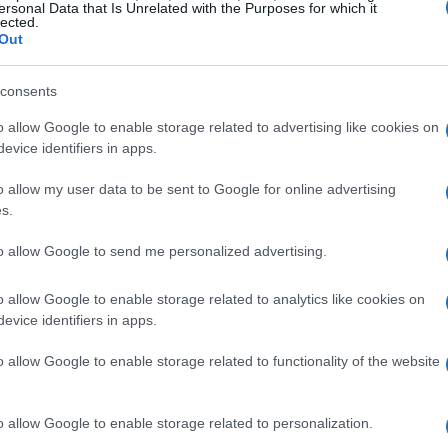
ersonal Data that Is Unrelated with the Purposes for which it
lected.
 famosa per le sue
sorgenti termali
di origine
Out
re storici e moderni. Il mix di
mare
colline verdi,
n rito sensoriale: acque termali, spiagge
consents
Per un weekend consigliabile è una struttura con
o allow Google to enable storage related to advertising like cookies on
evice identifiers in apps.
ono provare fanghi, massaggi termali e piscine
 pochi minuti dal simbolico Castello Aragonese,
o allow my user data to be sent to Google for online advertising
i.
s.
to allow Google to send me personalized advertising.
to Terme: acque curative nelle
o allow Google to enable storage related to analytics like cookies on
evice identifiers in apps.
o città termali che vantano tradizioni
o allow Google to enable storage related to functionality of the website
el Monte Pugliano, è nota per le sue acque
ni naturali; chi cerca terapie specifiche o
o allow Google to enable storage related to personalization.
che praticano cure termali consolidate. Nei Colli