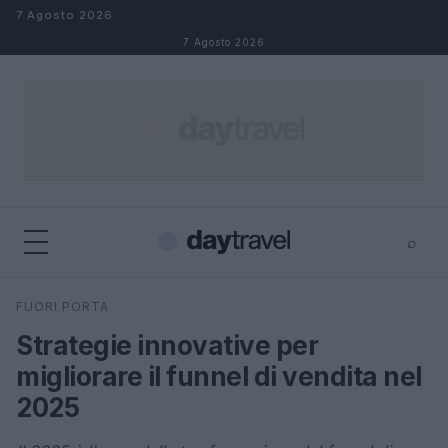
Salta al contenuto
7 Agosto 2026
7 Agosto 2026
⌕
×
⌕
FUORI PORTA
Cerca
Strategie innovative per
migliorare il funnel di vendita nel
2025