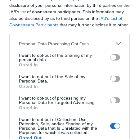
disclosure of your personal information by third parties on the
IAB’s list of downstream participants. This information may
also be disclosed by us to third parties on the
IAB’s List of
Downstream Participants
that may further disclose it to other
third parties.
Please note that this website/app uses one or more Google
Personal Data Processing Opt Outs
Odissea e Spider-Man: i film che hanno rivoluzionato
services and may gather and store information including but
l’estate al cinema
not limited to your visit or usage behaviour. You may click to
I want to opt-out of the Sharing of my
personal data.
Alessandro Tassinari · 5 Ago 2026
grant or deny consent to Google and its third-party tags to
Opted In
use your data for below specified purposes in below Google
consent section.
FUORI PORTA
I want to opt-out of the Sale of my
Personal Data.
Opted In
I want to opt-out of processing my
Personal Data for Targeted Advertising.
Opted In
I want to opt-out of Collection, Use,
Retention, Sale, and/or Sharing of my
Personal Data that Is Unrelated with the
Purposes for which it was collected.
Opted Out