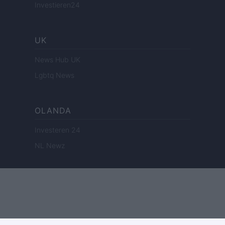
Investieren24
UK
News Hub UK
Lgbtq News
OLANDA
Investeren 24
NL Newz