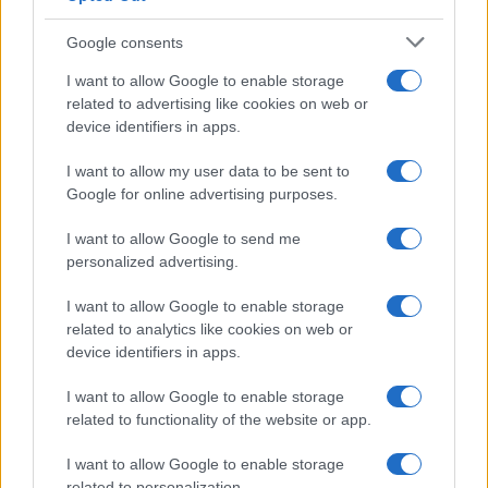
Google consents
Dalla gloria di Coppi al declino attuale: l’allarme per il
I want to allow Google to enable storage
ciclismo italiano
related to advertising like cookies on web or
Beatrice Beretta · 4 Ago 2026
device identifiers in apps.
I want to allow my user data to be sent to
FUORI PORTA
Google for online advertising purposes.
I want to allow Google to send me
personalized advertising.
I want to allow Google to enable storage
related to analytics like cookies on web or
device identifiers in apps.
I want to allow Google to enable storage
related to functionality of the website or app.
I want to allow Google to enable storage
Guida ai mercatini vintage in Piemonte con
related to personalization.