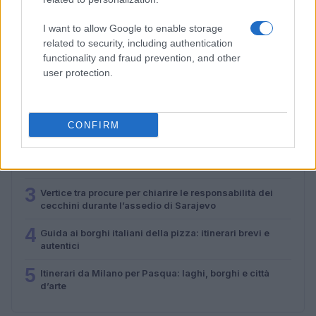
passeggiate e street food
Alessandro Tassinari · 4 Ago 2026
I want to allow Google to enable storage
related to security, including authentication
functionality and fraud prevention, and other
user protection.
PIÙ LETTI
1
Itinerari d’acqua in Veneto: 8 percorsi semplici per
principianti
CONFIRM
2
Eventi Imperdibili ad Andalo: La Guida Completa per il
Tuo Soggiorno
3
Vertice tra procure per chiarire le responsabilità dei
cecchini durante l’assedio di Sarajevo
4
Guida ai borghi italiani della pizza: itinerari brevi e
autentici
5
Itinerari da Milano per Pasqua: laghi, borghi e città
d’arte