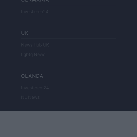
Investieren24
UK
News Hub UK
Lgbtq News
OLANDA
Investeren 24
NL Newz