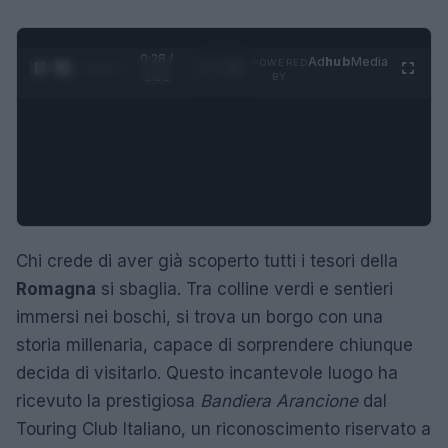
0:29 /
Ad
hub
Media
POWERED
1
/
4
1:21
BY
Chi crede di aver già scoperto tutti i tesori della
Romagna
si sbaglia. Tra colline verdi e sentieri
immersi nei boschi, si trova un borgo con una
storia millenaria, capace di sorprendere chiunque
decida di visitarlo. Questo incantevole luogo ha
ricevuto la prestigiosa
Bandiera Arancione
dal
Touring Club Italiano, un riconoscimento riservato a