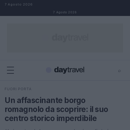
Salta al contenuto
7 Agosto 2026
7 Agosto 2026
⌕
×
⌕
FUORI PORTA
Cerca
Un affascinante borgo
romagnolo da scoprire: il suo
centro storico imperdibile