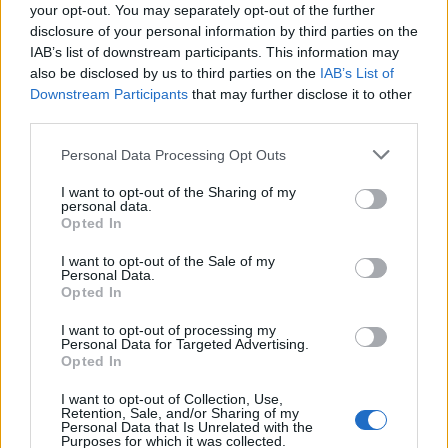
your opt-out. You may separately opt-out of the further
disclosure of your personal information by third parties on the
IAB’s list of downstream participants. This information may
also be disclosed by us to third parties on the
IAB’s List of
Downstream Participants
that may further disclose it to other
third parties.
Please note that this website/app uses one or more Google
Personal Data Processing Opt Outs
services and may gather and store information including but
not limited to your visit or usage behaviour. You may click to
I want to opt-out of the Sharing of my
personal data.
grant or deny consent to Google and its third-party tags to
Opted In
use your data for below specified purposes in below Google
consent section.
I want to opt-out of the Sale of my
Personal Data.
Opted In
Continua a leggere
I want to opt-out of processing my
Personal Data for Targeted Advertising.
FUORI PORTA
Opted In
I want to opt-out of Collection, Use,
Retention, Sale, and/or Sharing of my
Personal Data that Is Unrelated with the
Purposes for which it was collected.