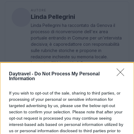
AUTORE
Linda Pellegrini
Linda Pellegrini ha raccontato da Genova il
processo di riconversione dell'ex area
portuale entrando in Comune per un'intervista
decisiva; è caporedattore con responsabilità
sulle rubriche storiche e propone in
redazione inchieste su memoria locale.
Laureata all'Università di Genova, conserva
un archivio di fotografie d'epoca della città.
Daytravel -
Do Not Process My Personal
Information
If you wish to opt-out of the sale, sharing to third parties, or
processing of your personal or sensitive information for
targeted advertising by us, please use the below opt-out
section to confirm your selection. Please note that after your
opt-out request is processed you may continue seeing
interest-based ads based on personal information utilized by
us or personal information disclosed to third parties prior to