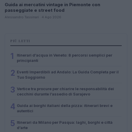
Guida ai mercatini vintage in Piemonte con
passeggiate e street food
Alessandro Tassinari · 4 Ago 2026
PIÙ LETTI
1
Itinerari d’acqua in Veneto: 8 percorsi semplici per
principianti
2
Eventi Imperdibili ad Andalo: La Guida Completa per il
Tuo Soggiorno
3
Vertice tra procure per chiarire le responsabilità dei
cecchini durante l’assedio di Sarajevo
4
Guida ai borghi italiani della pizza: itinerari brevi e
autentici
5
Itinerari da Milano per Pasqua: laghi, borghi e città
d’arte