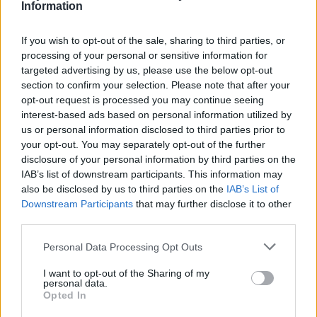
Information
La città di Mainz, o Magonza, è un’altra tappa
If you wish to opt-out of the sale, sharing to third parties, or
fondamentale. Qui, il Reno si mostra in tutta la sua
processing of your personal or sensitive information for
targeted advertising by us, please use the below opt-out
potenza e bellezza. Da Mainz partono numerose
section to confirm your selection. Please note that after your
crociere che ti porteranno alla scoperta di luoghi
opt-out request is processed you may continue seeing
incantevoli, come la Rupe della Lorelei, tanto
interest-based ads based on personal information utilized by
us or personal information disclosed to third parties prior to
celebrata nella letteratura tedesca. Navigare lungo
your opt-out. You may separately opt-out of the further
il Reno è un’esperienza che arricchisce,
disclosure of your personal information by third parties on the
permettendo di apprezzare il territorio che lo
IAB’s list of downstream participants. This information may
also be disclosed by us to third parties on the
IAB’s List of
circonda da una prospettiva unica.
Downstream Participants
that may further disclose it to other
third parties.
Ora, ti lascio all’esplorazione della Germania, ricca
di storia e bellezze naturali. Non dimenticare di
Please note that this website/app uses one or more Google
Personal Data Processing Opt Outs
services and may gather and store information including but
dare un’occhiata alla mappa e di lasciarti guidare
not limited to your visit or usage behaviour. You may click to
I want to opt-out of the Sharing of my
dalle tue curiosità. Che si tratti di tornare lungo
personal data.
grant or deny consent to Google and its third-party tags to
Opted In
strade a ovest o a est, il tuo viaggio sarà
use your data for below specified purposes in below Google