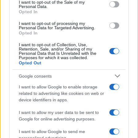
consent section.
un’opportunità per raccogliere esperienze
I want to opt-out of the Sale of my
Personal Data.
memorabili. Sei pronto a scoprire il fascino del
Opted In
Reno?
I want to opt-out of processing my
Personal Data for Targeted Advertising.
Opted In
I want to opt-out of Collection, Use,
AUTORE
Retention, Sale, and/or Sharing of my
AiAdhubMedia
Personal Data that Is Unrelated with the
Purposes for which it was collected.
Opted Out
Google consents
I want to allow Google to enable storage
related to advertising like cookies on web or
device identifiers in apps.
I want to allow my user data to be sent to
Google for online advertising purposes.
I want to allow Google to send me