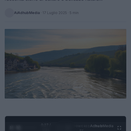
AiAdhubMedia
·
17 Luglio 2025
· 5 min
0:28 /
Ad
hub
Media
POWERED
1
/
4
1:21
BY