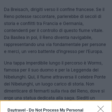
Da Breisach, dirigiti verso il confine francese. Se il
Reno potesse raccontare, parlerebbe di secoli di
storia e conflitti tra Francia e Germania,
contendenti per il controllo di questo fiume vitale.
Da Basilea in poi, il Reno diventa navigabile,
rappresentando una via fondamentale per persone
e merci, un vero battente d’ingresso per l’Europa.
Una tappa imperdibile lungo il percorso è Worms,
famosa per il suo duomo e per la Leggenda dei
Nibelunghi. Qui, il fiume attraversa il celebre Ponte
dei Nibelunghi, un luogo carico di storia. Non
dimenticare di fermarti sulla riva del Reno, dove si
erge una statua dedicata alla saga. Siediti un
attimo e lascia che il fiume ti parli, proprio come ho
Daytravel -
Do Not Process My Personal
fatto io.