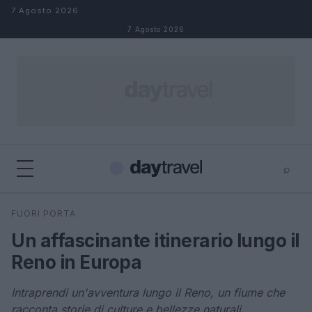
Salta al contenuto
7 Agosto 2026
7 Agosto 2026
⌕
×
⌕
FUORI PORTA
Cerca
Un affascinante itinerario lungo il
Reno in Europa
Intraprendi un'avventura lungo il Reno, un fiume che
racconta storie di culture e bellezze naturali.