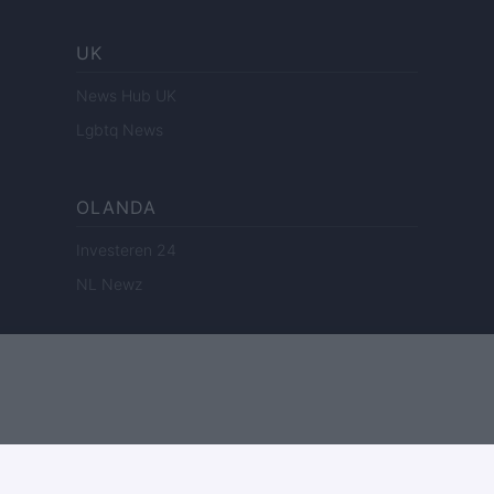
UK
News Hub UK
Lgbtq News
OLANDA
Investeren 24
NL Newz