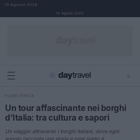
Salta al contenuto
10 Agosto 2026
10 Agosto 2026
⌕
×
⌕
FUORI PORTA
Cerca
Un tour affascinante nei borghi
d’Italia: tra cultura e sapori
Un viaggio attraverso i borghi italiani, dove ogni
angolo racconta una storia e ogni piatto è