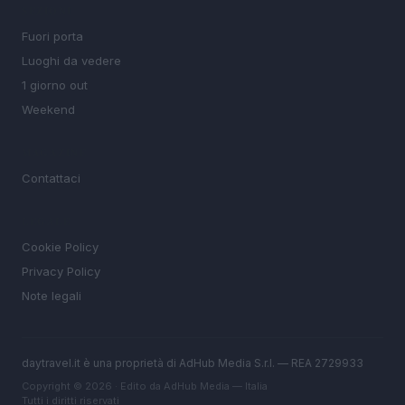
SEZIONI
Fuori porta
Luoghi da vedere
1 giorno out
Weekend
MAGAZINE
Contattaci
LEGALE
Cookie Policy
Privacy Policy
Note legali
daytravel.it è una proprietà di AdHub Media S.r.l. — REA 2729933
Copyright © 2026 · Edito da AdHub Media — Italia
Tutti i diritti riservati