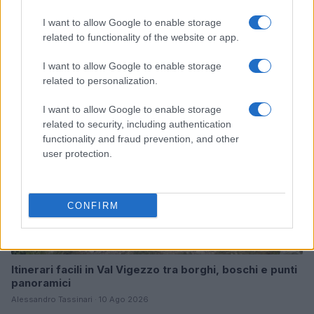
I want to allow Google to enable storage
Continua a leggere
related to functionality of the website or app.
I want to allow Google to enable storage
FUORI PORTA
related to personalization.
I want to allow Google to enable storage
related to security, including authentication
functionality and fraud prevention, and other
user protection.
CONFIRM
Itinerari facili in Val Vigezzo tra borghi, boschi e punti
panoramici
Alessandro Tassinari · 10 Ago 2026