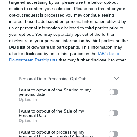
apprezzare appieno. E non dimentichiamo la magia
targeted advertising by us, please use the below opt-out
dell’alba sul
Trabocco Punta Cavalluccio
,
section to confirm your selection. Please note that after your
opt-out request is processed you may continue seeing
immortalata da Alessandro D’Alfonso, un’immagine
interest-based ads based on personal information utilized by
che resta nel cuore e nella mente di chi visita
us or personal information disclosed to third parties prior to
questi luoghi.
your opt-out. You may separately opt-out of the further
disclosure of your personal information by third parties on the
IAB’s list of downstream participants. This information may
In conclusione, i borghi italiani sono molto più di
also be disclosed by us to third parties on the
IAB’s List of
semplici destinazioni turistiche. Sono custodi di
Downstream Participants
that may further disclose it to other
storie, tradizioni e sapori che meritano di essere
third parties.
scoperti e vissuti. Ogni visita è un’opportunità per
Please note that this website/app uses one or more Google
Personal Data Processing Opt Outs
immergersi in un patrimonio culturale unico e per
services and may gather and store information including but
not limited to your visit or usage behaviour. You may click to
I want to opt-out of the Sharing of my
gustare piatti che raccontano la storia del territorio.
personal data.
grant or deny consent to Google and its third-party tags to
Opted In
Quale borgo italiano visiterai per primo?
use your data for below specified purposes in below Google
consent section.
I want to opt-out of the Sale of my
Personal Data.
Opted In
AUTORE
AiAdhubMedia
I want to opt-out of processing my
Personal Data for Targeted Advertising.