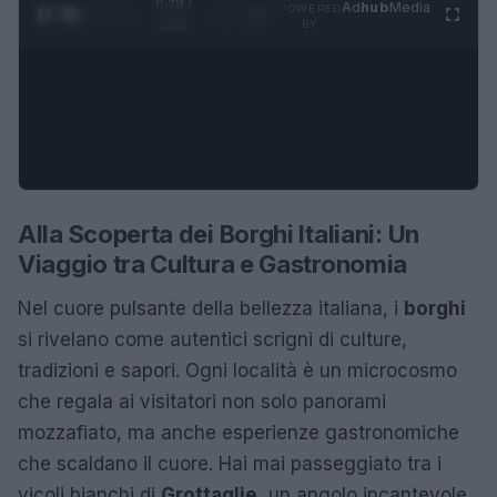
0:29 /
Ad
hub
Media
POWERED
1
/
4
1:21
BY
Alla Scoperta dei Borghi Italiani: Un
Viaggio tra Cultura e Gastronomia
Nel cuore pulsante della bellezza italiana, i
borghi
si rivelano come autentici scrigni di culture,
tradizioni e sapori. Ogni località è un microcosmo
che regala ai visitatori non solo panorami
mozzafiato, ma anche esperienze gastronomiche
che scaldano il cuore. Hai mai passeggiato tra i
vicoli bianchi di
Grottaglie
, un angolo incantevole