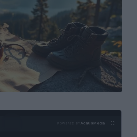
Ad
hub
Media
POWERED BY