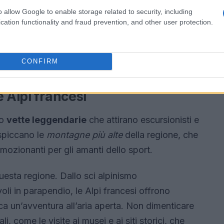
o allow Google to enable storage related to security, including
cation functionality and fraud prevention, and other user protection.
CONFIRM
 Alpi francesi
ro
vette leggendarie
che attirano escursionisti e
 spiccano le
montagne più alte
della regione, che
mozionanti per gli amanti dello sport.
esta regione. Dallo sci alpinismo
voli in parapendio, le Alpi francesi offrono
a un’avventura all’aria aperta. Non dimenticare
li, come le visite ai musei e ai siti storici, che