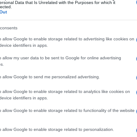
uesta città offre un’esperienza unica.
ersonal Data that Is Unrelated with the Purposes for which it
lected.
a immergersi in un’atmosfera che sembra fermata
Out
 pittoresche.
consents
rtenza per esplorare le meraviglie naturali delle
o allow Google to enable storage related to advertising like cookies on
e le sue
valli protette
questa località è perfetta
evice identifiers in apps.
perderti l’opportunità di visitare i suoi
parchi
o allow my user data to be sent to Google for online advertising
 mozzafiato e una fauna selvatica unica.
s.
to allow Google to send me personalized advertising.
o allow Google to enable storage related to analytics like cookies on
evice identifiers in apps.
o allow Google to enable storage related to functionality of the website
o allow Google to enable storage related to personalization.