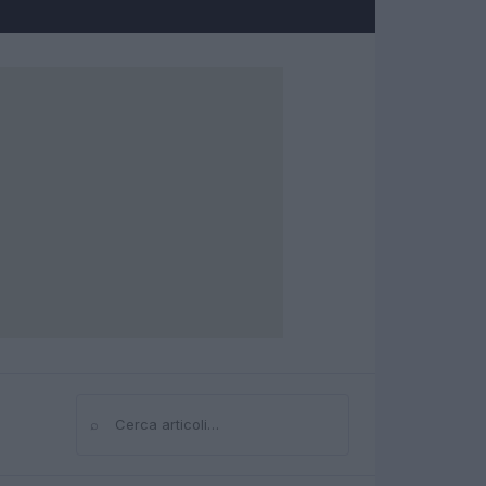
⌕
Cerca