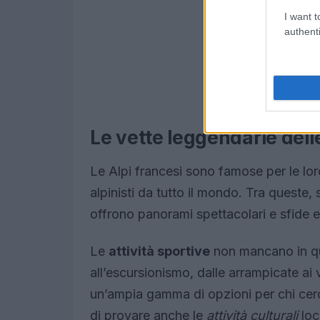
I want t
authenti
Le vette leggendarie delle
Le Alpi francesi sono famose per le lo
alpinisti da tutto il mondo. Tra queste,
offrono panorami spettacolari e sfide e
Le
attività sportive
non mancano in qu
all’escursionismo, dalle arrampicate ai 
un’ampia gamma di opzioni per chi cerc
di provare anche le
attività culturali
loca