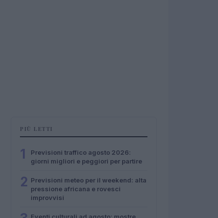
PIÙ LETTI
1
Previsioni traffico agosto 2026:
giorni migliori e peggiori per partire
2
Previsioni meteo per il weekend: alta
pressione africana e rovesci
improvvisi
Eventi culturali ad agosto: mostre,