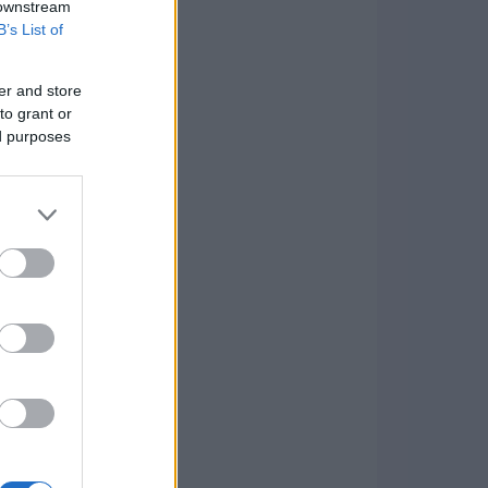
 downstream
B’s List of
er and store
to grant or
ed purposes