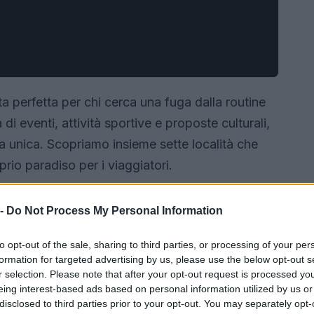
 perfetta per chi cerca una fuga dalla routine
di eventi, attività sportive e proposte culturali,
 unica. Scopriamo insieme sette località che
rio paradiso per i viaggiatori.
 -
Do Not Process My Personal Information
to opt-out of the sale, sharing to third parties, or processing of your per
formation for targeted advertising by us, please use the below opt-out s
r selection. Please note that after your opt-out request is processed y
eing interest-based ads based on personal information utilized by us or
disclosed to third parties prior to your opt-out. You may separately opt-