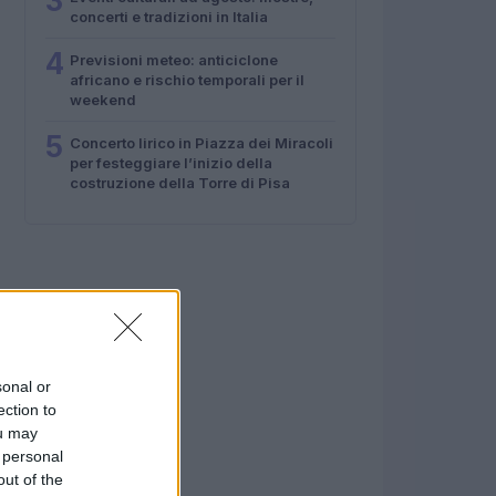
3
concerti e tradizioni in Italia
4
Previsioni meteo: anticiclone
africano e rischio temporali per il
weekend
5
Concerto lirico in Piazza dei Miracoli
per festeggiare l’inizio della
costruzione della Torre di Pisa
sonal or
ection to
ou may
 personal
out of the