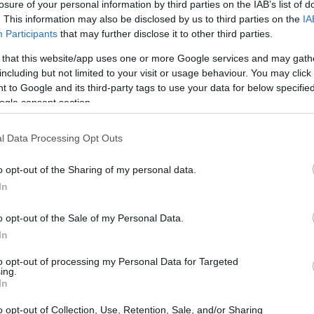
losure of your personal information by third parties on the IAB’s list of
. This information may also be disclosed by us to third parties on the
IA
Participants
that may further disclose it to other third parties.
 that this website/app uses one or more Google services and may gath
including but not limited to your visit or usage behaviour. You may click 
 to Google and its third-party tags to use your data for below specifi
ogle consent section.
l Data Processing Opt Outs
 rende una destinazione ideale per chi desidera
o opt-out of the Sharing of my personal data.
ppo lontano. Le Alpi francesi sono un mix
In
ontaminata, perfette per chi cerca un’esperienza
o opt-out of the Sale of my Personal Data.
In
storia
to opt-out of processing my Personal Data for Targeted
ing.
In
cinanti delle Alpi francesi. Con le sue
vie
o opt-out of Collection, Use, Retention, Sale, and/or Sharing