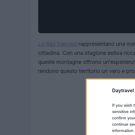
Le Alpi francesi
rappresentano una meta
cittadina. Con una stagione estiva ricca 
queste montagne offrono un’esperienza
rendono questo territorio un vero e prop
Daytravel
If you wish 
sensitive in
confirm you
continue se
information 