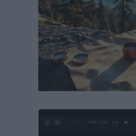
0:27 / 1:20
1
/
4