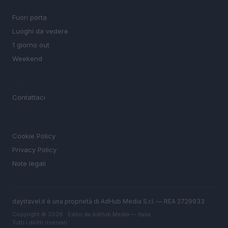
SEZIONI
Fuori porta
Luoghi da vedere
1 giorno out
Weekend
MAGAZINE
Contattaci
LEGALE
Cookie Policy
Privacy Policy
Note legali
daytravel.it è una proprietà di AdHub Media S.r.l. — REA 2729933
Copyright © 2026 · Edito da AdHub Media — Italia
Tutti i diritti riservati