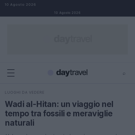
Salta al contenuto
10 Agosto 2026
10 Agosto 2026
⌕
×
⌕
LUOGHI DA VEDERE
Cerca
Wadi al-Hitan: un viaggio nel
tempo tra fossili e meraviglie
naturali