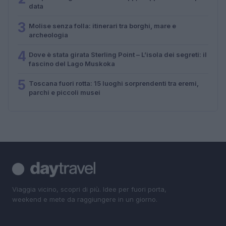
data
3
Molise senza folla: itinerari tra borghi, mare e
archeologia
4
Dove è stata girata Sterling Point – L’isola dei segreti: il
fascino del Lago Muskoka
5
Toscana fuori rotta: 15 luoghi sorprendenti tra eremi,
parchi e piccoli musei
Viaggia vicino, scopri di più. Idee per fuori porta,
weekend e mete da raggiungere in un giorno.