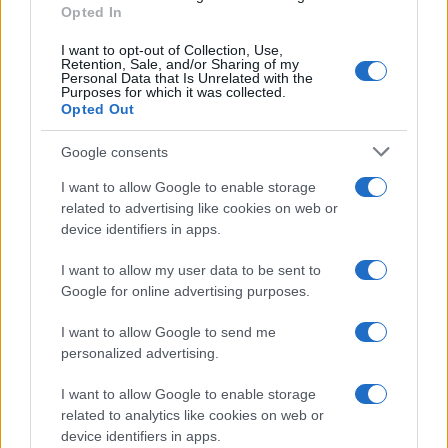
Opted In
LUOGHI DA VEDERE
I want to opt-out of Collection, Use,
Retention, Sale, and/or Sharing of my
Personal Data that Is Unrelated with the
Purposes for which it was collected.
Opted Out
Google consents
I want to allow Google to enable storage
related to advertising like cookies on web or
device identifiers in apps.
I want to allow my user data to be sent to
Google for online advertising purposes.
Scoprire luoghi nascosti con app, mappe offline e
open data
I want to allow Google to send me
Alessandro Tassinari · 5 Ago 2026
personalized advertising.
LUOGHI DA VEDERE
I want to allow Google to enable storage
related to analytics like cookies on web or
device identifiers in apps.