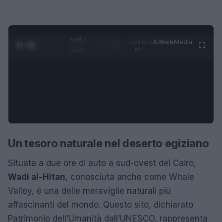
0:27 /
Ad
hub
Media
POWERED
1
/
4
1:23
BY
Un tesoro naturale nel deserto egiziano
Situata a due ore di auto a sud-ovest del Cairo,
Wadi al-Hitan
, conosciuta anche come Whale
Valley, è una delle meraviglie naturali più
affascinanti del mondo. Questo sito, dichiarato
Patrimonio dell’Umanità dall’UNESCO, rappresenta