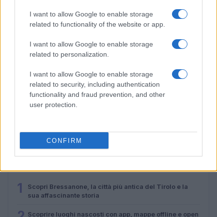
I want to allow Google to enable storage
related to functionality of the website or app.
I want to allow Google to enable storage
related to personalization.
I want to allow Google to enable storage
related to security, including authentication
functionality and fraud prevention, and other
Molise senza folla: itinerari tra borghi, mare e
user protection.
archeologia
Camilla Bellini · 5 Ago 2026
CONFIRM
PIÙ LETTI
1
Scopri Bressanone, la città più antica del Tirolo e la
sua affascinante storia
2
Scoprire luoghi nascosti con app, mappe offline e open