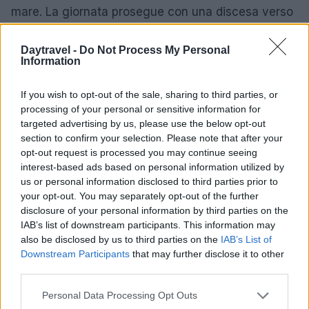
mare. La giornata prosegue con una discesa verso
il
porto
per degustare le specialità locali nei
ristoranti di pescato fresco. La sera è indicata una
Daytravel -
Do Not Process My Personal
Information
passeggiata tra le stradine del centro storico, dove
l’offerta gastronomica e culturale è concentrata in
If you wish to opt-out of the sale, sharing to third parties, or
poche vie.
processing of your personal or sensitive information for
targeted advertising by us, please use the below opt-out
section to confirm your selection. Please note that after your
Dal punto di vista stagionale, visitare la città a
opt-out request is processed you may continue seeing
marzo riduce l’afflusso turistico rispetto all’estate e
interest-based ads based on personal information utilized by
consente di trovare tavoli all’aperto a prezzi più
us or personal information disclosed to third parties prior to
your opt-out. You may separately opt-out of the further
contenuti. La scelta di periodi meno affollati
disclosure of your personal information by third parties on the
favorisce anche un turismo più sostenibile:
IAB’s list of downstream participants. This information may
itinerario rapido
non significa fretta, ma
also be disclosed by us to third parties on the
IAB’s List of
Downstream Participants
that may further disclose it to other
ottimizzazione delle visite con minore impatto
third parties.
ambientale. Le aziende leader nel turismo locale
Please note that this website/app uses one or more Google
stanno già promuovendo soluzioni che bilanciano
Personal Data Processing Opt Outs
services and may gather and store information including but