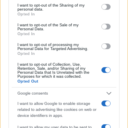
capacità ricettiva e tutela del patrimonio, un
not limited to your visit or usage behaviour. You may click to
I want to opt-out of the Sharing of my
personal data.
elemento da considerare nella pianificazione del
grant or deny consent to Google and its third-party tags to
Opted In
use your data for below specified purposes in below Google
viaggio.
consent section.
I want to opt-out of the Sale of my
Personal Data.
Consigli pratici per pianificare il viaggio
Opted In
Dal punto di vista giornalistico, il suggerimento
I want to opt-out of processing my
Personal Data for Targeted Advertising.
principale è chiaro: organizzare con anticipo riduce
Opted In
costi e frizioni. Chi programma un breve soggiorno
I want to opt-out of Collection, Use,
nella Costa Blanca ottimizza tempo e budget
Retention, Sale, and/or Sharing of my
Personal Data that Is Unrelated with the
concentrando l’itinerario su 48-72 ore.
Purposes for which it was collected.
Opted Out
Per i voli, conviene monitorare con anticipo le
Google consents
tariffe. Molte tratte dall’Italia verso
Malaga
,
I want to allow Google to enable storage
Valencia
e
Alicante
registrano prezzi più bassi in
related to advertising like cookies on web or
bassa stagione. La prenotazione preventiva
device identifiers in apps.
aumenta le probabilità di trovare soluzioni
I want to allow my user data to be sent to