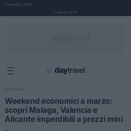
Salta al contenuto
7 Agosto 2026
7 Agosto 2026
⌕
×
⌕
WEEKEND
Cerca
Weekend economici a marzo:
scopri Malaga, Valencia e
Alicante imperdibili a prezzi mini