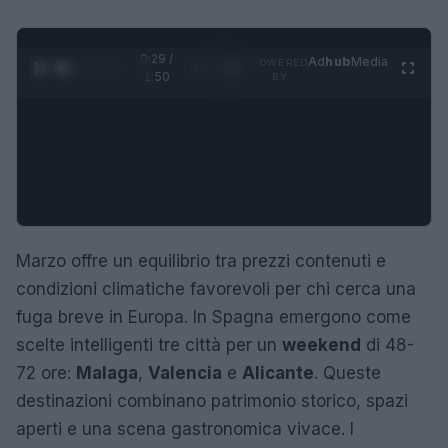
0:30 /
Ad
hub
Media
POWERED
1
/
4
1:50
BY
Marzo offre un equilibrio tra prezzi contenuti e
condizioni climatiche favorevoli per chi cerca una
fuga breve in Europa. In Spagna emergono come
scelte intelligenti tre città per un
weekend
di 48-
72 ore:
Malaga
,
Valencia
e
Alicante
. Queste
destinazioni combinano patrimonio storico, spazi
aperti e una scena gastronomica vivace. I