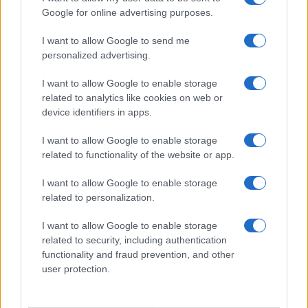
economiche.
Google for online advertising purposes.
Si raccomanda di privilegiare itinerari compatti e
I want to allow Google to send me
spostamenti a piedi o con
mobilità dolce
per ridurre
personalized advertising.
tempi morti e impatto ambientale. La sostenibilità è
I want to allow Google to enable storage
un business case: percorsi più brevi riducono
related to analytics like cookies on web or
emissioni e costi logistici.
device identifiers in apps.
I want to allow Google to enable storage
Per l’abbigliamento, è opportuno portare scarpe
related to functionality of the website or app.
comode per le passeggiate e una giacca leggera
per le sere più fresche. Marzo può alternare
I want to allow Google to enable storage
related to personalization.
giornate miti a correnti più fresche, specie vicino
alla costa.
I want to allow Google to enable storage
related to security, including authentication
Infine, nella pianificazione vanno considerati i
functionality and fraud prevention, and other
user protection.
vincoli di capacità ricettiva e tutela del patrimonio
locale. Le aziende leader nel turismo responsabile