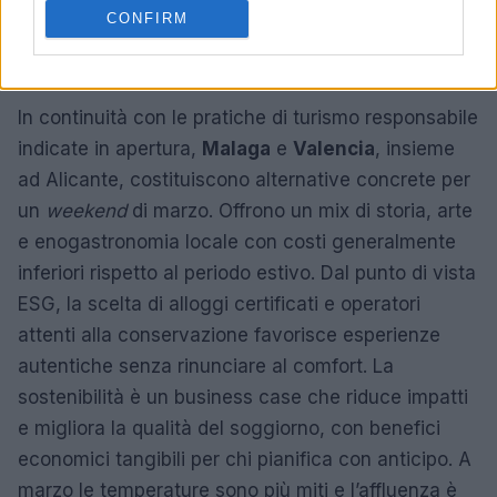
hanno già adottato pratiche per bilanciare
CONFIRM
domanda e conservazione, aspetto utile per
scegliere alloggi e attività.
In continuità con le pratiche di turismo responsabile
indicate in apertura,
Malaga
e
Valencia
, insieme
ad Alicante, costituiscono alternative concrete per
un
weekend
di marzo. Offrono un mix di storia, arte
e enogastronomia locale con costi generalmente
inferiori rispetto al periodo estivo. Dal punto di vista
ESG, la scelta di alloggi certificati e operatori
attenti alla conservazione favorisce esperienze
autentiche senza rinunciare al comfort. La
sostenibilità è un business case che riduce impatti
e migliora la qualità del soggiorno, con benefici
economici tangibili per chi pianifica con anticipo. A
marzo le temperature sono più miti e l’affluenza è