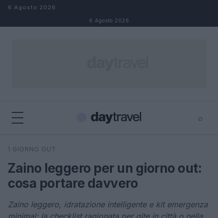
Salta al contenuto
6 Agosto 2026
6 Agosto 2026
⌕
×
⌕
1 GIORNO OUT
Cerca
Zaino leggero per un giorno out:
cosa portare davvero
Zaino leggero, idratazione intelligente e kit emergenza
minimal: la checklist ragionata per gite in città o nella