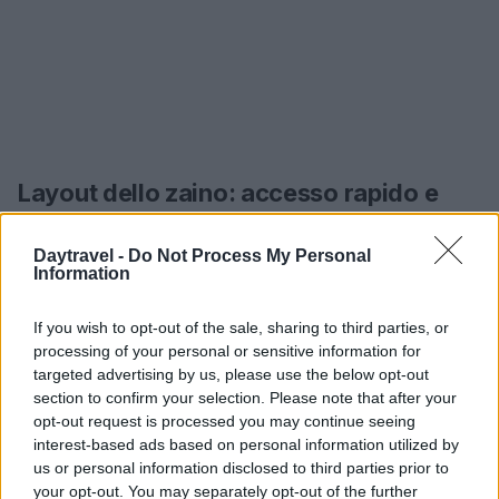
Layout dello zaino: accesso rapido e
distribuzione
Daytravel -
Do Not Process My Personal
Organizzare è metà del lavoro. Pesi vicini alla
Information
schiena e centrali: power bank, acqua e food nel
If you wish to opt-out of the sale, sharing to third parties, or
comparto mediano per stabilità. In alto e a portata:
processing of your personal or sensitive information for
guscio
antivento/pioggia e micro pile, così da
targeted advertising by us, please use the below opt-out
vestirsi in 10 secondi. Nella tasca frontale: bustina
section to confirm your selection. Please note that after your
opt-out request is processed you may continue seeing
con documenti, denaro, chiavi su moschettone e
interest-based ads based on personal information utilized by
sanitari. Fianco destro:
borraccia
o tazza
us or personal information disclosed to third parties prior to
pieghevole; fianco sinistro: ombrello mini o
your opt-out. You may separately opt-out of the further