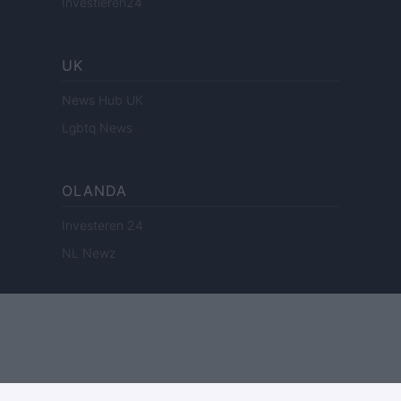
Investieren24
UK
News Hub UK
Lgbtq News
OLANDA
Investeren 24
NL Newz