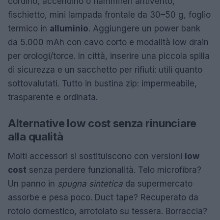
cordino, accendino o fiammiferi antivento,
fischietto, mini lampada frontale da 30–50 g, foglio
termico in
alluminio
. Aggiungere un power bank
da 5.000 mAh con cavo corto e modalità low drain
per orologi/torce. In città, inserire una piccola spilla
di sicurezza e un sacchetto per rifiuti: utili quanto
sottovalutati. Tutto in bustina zip: impermeabile,
trasparente e ordinata.
Alternative low cost senza rinunciare
alla qualità
Molti accessori si sostituiscono con versioni
low
cost
senza perdere funzionalità. Telo microfibra?
Un panno in
spugna sintetica
da supermercato
assorbe e pesa poco. Duct tape? Recuperato da
rotolo domestico, arrotolato su tessera. Borraccia?