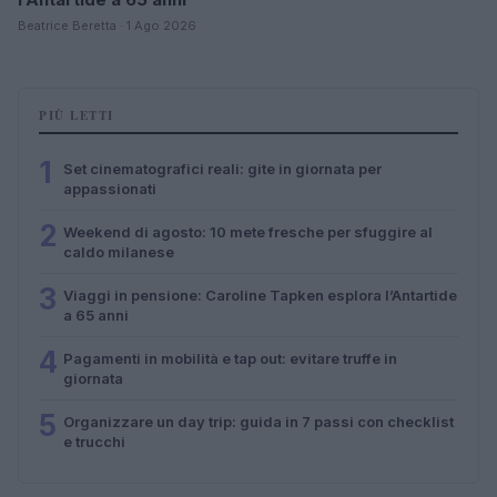
Beatrice Beretta · 1 Ago 2026
PIÙ LETTI
1
Set cinematografici reali: gite in giornata per
appassionati
2
Weekend di agosto: 10 mete fresche per sfuggire al
caldo milanese
3
Viaggi in pensione: Caroline Tapken esplora l’Antartide
a 65 anni
4
Pagamenti in mobilità e tap out: evitare truffe in
giornata
5
Organizzare un day trip: guida in 7 passi con checklist
e trucchi