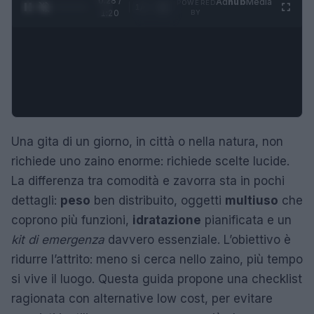
0:29 /
Ad
hub
Media
POWERED
1
/
4
1:20
BY
Una gita di un giorno, in città o nella natura, non
richiede uno zaino enorme: richiede scelte lucide.
La differenza tra comodità e zavorra sta in pochi
dettagli:
peso
ben distribuito, oggetti
multiuso
che
coprono più funzioni,
idratazione
pianificata e un
kit di emergenza
davvero essenziale. L’obiettivo è
ridurre l’attrito: meno si cerca nello zaino, più tempo
si vive il luogo. Questa guida propone una checklist
ragionata con alternative low cost, per evitare