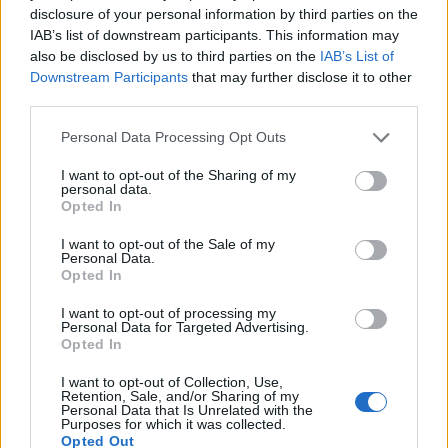
disclosure of your personal information by third parties on the
treppiede smartphone. Sul cappuccio interno: torcia
IAB’s list of downstream participants. This information may
e farmaci, mai in fondo. Cavi e piccoli attrezzi in
also be disclosed by us to third parties on the
IAB’s List of
custodia rigida per proteggere lo schermo del
Downstream Participants
that may further disclose it to other
third parties.
telefono. Esterni puliti: meno appendici, meno
agganci accidentali su bus, musei o rami.
Please note that this website/app uses one or more Google
Personal Data Processing Opt Outs
services and may gather and store information including but
not limited to your visit or usage behaviour. You may click to
I want to opt-out of the Sharing of my
Checklist essenziale pronta all’uso
personal data.
grant or deny consent to Google and its third-party tags to
Opted In
use your data for below specified purposes in below Google
Acqua 0,5–1 L e sali; snack densi
consent section.
Guscio leggero e strato caldo compresso
I want to opt-out of the Sale of my
Personal Data.
Telo microfibra e cappello/occhiali
Opted In
Coltellino, duct tape su tessera, cordino
I want to opt-out of processing my
Kit emergenza minimal in bustina zip
Personal Data for Targeted Advertising.
Power bank 5.000 mAh e cavo corto
Opted In
Documenti, contanti minimi, carta e biglietti
I want to opt-out of Collection, Use,
Busta per rifiuti e sacchetto di compressione
Retention, Sale, and/or Sharing of my
Personal Data that Is Unrelated with the
Purposes for which it was collected.
Opted Out