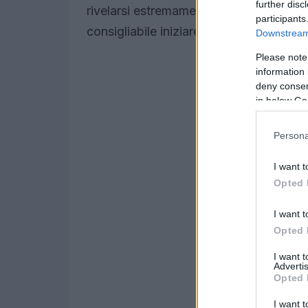
further disc
rivelarsi estremamente rigeneranti. Di 
participants
consigliabile iniziare a pianificare il pr
Downstream 
Please note
information 
deny consent
in below Go
Persona
I want t
Opted 
I want t
Opted 
I want 
Advertis
Opted 
I want t