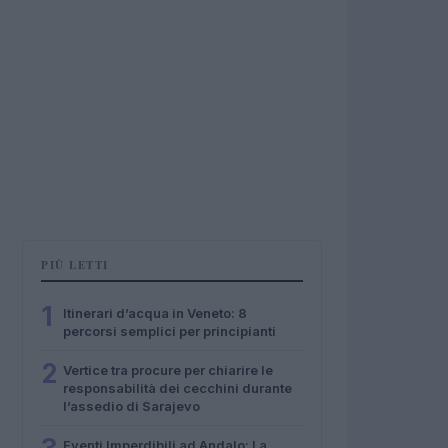
PIÙ LETTI
1
Itinerari d’acqua in Veneto: 8
percorsi semplici per principianti
2
Vertice tra procure per chiarire le
responsabilità dei cecchini durante
l’assedio di Sarajevo
Eventi Imperdibili ad Andalo: La