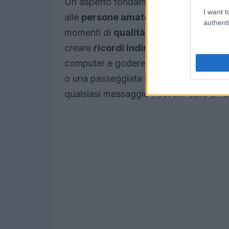
Un aspetto fondamentale di una fuga n
I want t
alle
persone amate
. Spesso, nella fre
authenti
momenti di
qualità
con amici e familiar
creare
ricordi indimenticabili
. È impo
computer e godere della
compagnia
d
o una passeggiata in un luogo nuovo pos
qualsiasi messaggio ricevuto sullo sma