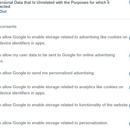
ersonal Data that Is Unrelated with the Purposes for which it
lected.
enta la produttività
Out
nuante. Lavoro, famiglia e impegni sociali si
consents
opraffazione. Un breve viaggio offre
o allow Google to enable storage related to advertising like cookies on
aricare le energie. Studi dimostrano che le
evice identifiers in apps.
esentano livelli di produttività più elevati al
o allow my user data to be sent to Google for online advertising
iorganizzarsi, preparando l’individuo ad affrontare
s.
ata.
to allow Google to send me personalized advertising.
ccasione per vivere nuove esperienze. È possibile
o allow Google to enable storage related to analytics like cookies on
, nuove passioni. Infatti, chi opera in contesti
evice identifiers in apps.
ò emergere nei luoghi più impensati.
o allow Google to enable storage related to functionality of the website
 care
o allow Google to enable storage related to personalization.