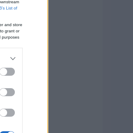
 downstream
B’s List of
er and store
to grant or
ed purposes