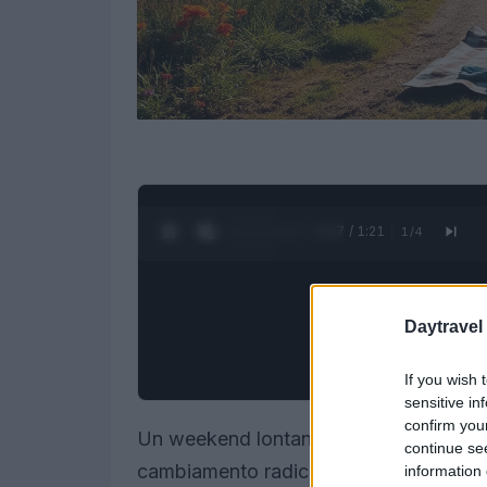
0:28 / 1:21
1
/
4
Daytravel
If you wish 
sensitive in
confirm you
Un weekend lontano da casa può rappre
continue se
cambiamento radicale nella vita di una
information 