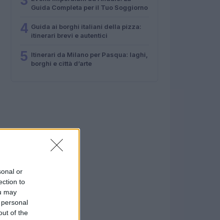
3
Guida Completa per il Tuo Soggiorno
4
Guida ai borghi italiani della pizza:
itinerari brevi e autentici
5
Itinerari da Milano per Pasqua: laghi,
borghi e città d’arte
sonal or
ection to
ou may
 personal
out of the