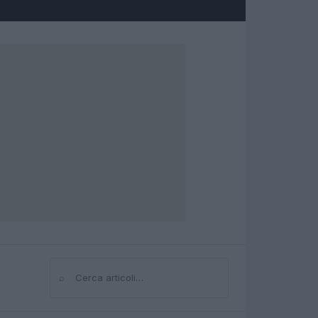
⌕
Cerca