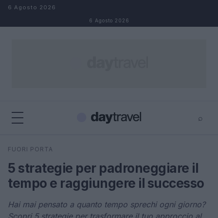
Salta al contenuto
6 Agosto 2026
6 Agosto 2026
⌕
×
⌕
FUORI PORTA
Cerca
5 strategie per padroneggiare il
tempo e raggiungere il successo
Hai mai pensato a quanto tempo sprechi ogni giorno?
Scopri 5 strategie per trasformare il tuo approccio al