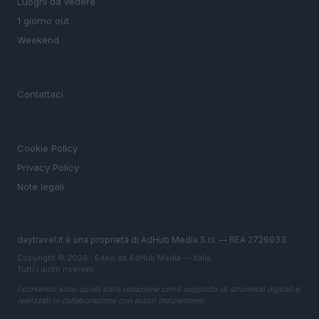
Luoghi da vedere
1 giorno out
Weekend
MAGAZINE
Contattaci
LEGALE
Cookie Policy
Privacy Policy
Note legali
daytravel.it è una proprietà di AdHub Media S.r.l. — REA 2729933
Copyright © 2026 · Edito da AdHub Media — Italia
Tutti i diritti riservati
I contenuti sono curati dalla redazione con il supporto di strumenti digitali e
realizzati in collaborazione con autori indipendenti.