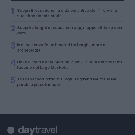
1
Scopri Bressanone, la città più antica del Tirolo e la
sua affascinante storia
2
Scoprire luoghi nascosti con app, mappe offline e open
data
3
Molise senza folla: itinerari tra borghi, mare e
archeologia
4
Dove è stata girata Sterling Point – L’isola dei segreti: il
fascino del Lago Muskoka
5
Toscana fuori rotta: 15 luoghi sorprendenti tra eremi,
parchi e piccoli musei