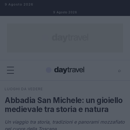
Salta al contenuto
9 Agosto 2026
9 Agosto 2026
⌕
×
⌕
LUOGHI DA VEDERE
Cerca
Abbadia San Michele: un gioiello
medievale tra storia e natura
Un viaggio tra storia, tradizioni e panorami mozzafiato
nel cuore della Toscana