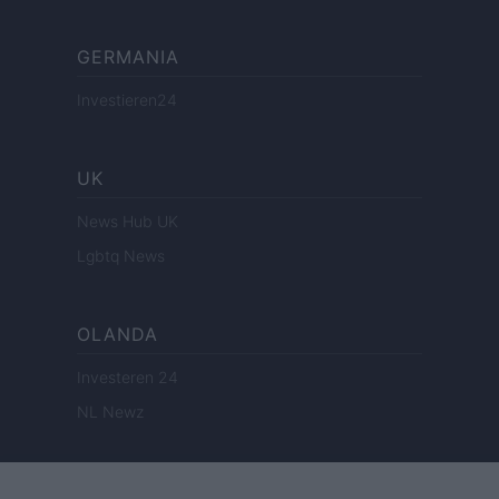
GERMANIA
Investieren24
UK
News Hub UK
Lgbtq News
OLANDA
Investeren 24
NL Newz