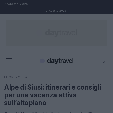
Salta al contenuto
7 Agosto 2026
7 Agosto 2026
⌕
×
⌕
FUORI PORTA
Cerca
Alpe di Siusi: itinerari e consigli
per una vacanza attiva
sull’altopiano