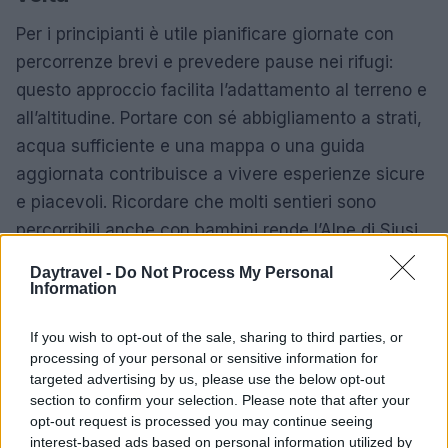
Per i principianti è utile pianificare giornate con
percorrenze brevi e prevedere pause nei rifugi:
questo approccio facilita l’adattamento al terreno e
all’altitudine. Portare con sé abbigliamento a strati,
acqua sufficiente e una mappa o una guida
aggiornata contribuisce a vivere esperienze sicure
e piacevoli. Ricordare che molti sentieri sono
percorribili anche con bambini rende l’Alpe di Siusi
una meta adatta a vacanze familiari.
Daytravel -
Do Not Process My Personal
Information
In sintesi, l’Alpe di Siusi unisce
paesaggi
spettacolari
, sentieri accessibili e una rete di
If you wish to opt-out of the sale, sharing to third parties, or
servizi che rendono possibile una vacanza attiva e
processing of your personal or sensitive information for
targeted advertising by us, please use the below opt-out
rigenerante per diversi tipi di viaggiatori. Che si
section to confirm your selection. Please note that after your
tratti di una passeggiata al tramonto o di un
opt-out request is processed you may continue seeing
trekking più impegnativo, l’altopiano offre scenari e
interest-based ads based on personal information utilized by