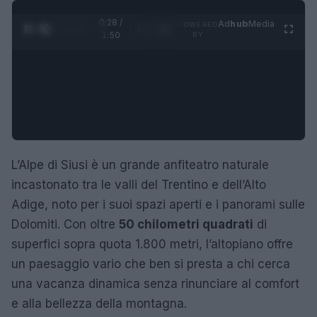
0:29 /
Ad
hub
Media
POWERED
1
/
4
1:50
BY
L’Alpe di Siusi è un grande anfiteatro naturale
incastonato tra le valli del Trentino e dell’Alto
Adige, noto per i suoi spazi aperti e i panorami sulle
Dolomiti. Con oltre
50 chilometri quadrati
di
superfici sopra quota 1.800 metri, l’altopiano offre
un paesaggio vario che ben si presta a chi cerca
una vacanza dinamica senza rinunciare al comfort
e alla bellezza della montagna.