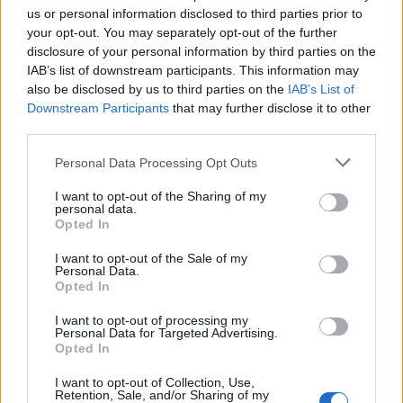
us or personal information disclosed to third parties prior to
percorsi per ogni esigenza.
your opt-out. You may separately opt-out of the further
disclosure of your personal information by third parties on the
IAB’s list of downstream participants. This information may
also be disclosed by us to third parties on the
IAB’s List of
AUTORE
Downstream Participants
that may further disclose it to other
Beatrice Beretta
third parties.
Beatrice Beretta, basata a Bologna, annotò
Please note that this website/app uses one or more Google
per la prima volta itinerari durante una notte al
Personal Data Processing Opt Outs
services and may gather and store information including but
portico di San Luca: da allora coordina
not limited to your visit or usage behaviour. You may click to
I want to opt-out of the Sharing of my
rubriche sui viaggi urbani. In redazione
personal data.
grant or deny consent to Google and its third-party tags to
promuove reportage su mobilità sostenibile e
Opted In
use your data for below specified purposes in below Google
porta con sé una mappa tascabile dei vicoli
consent section.
bolognesi come talismano professionale.
I want to opt-out of the Sale of my
Personal Data.
Opted In
I want to opt-out of processing my
Personal Data for Targeted Advertising.
Opted In
I want to opt-out of Collection, Use,
Retention, Sale, and/or Sharing of my