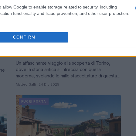
o allow Google to enable storage related to security, including
cation functionality and fraud prevention, and other user protection.
CONFIRM
Torino da Scoprire: Cinque Tappe
tra Storia e Modernità
Un affascinante viaggio alla scoperta di Torino,
dove la storia antica si intreccia con quella
one
moderna, svelando le mille sfaccettature di questa…
Matteo Galli · 24 Dic 2025
FUORI PORTA