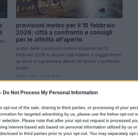
a
previsioni meteo per il 15 febbraio
i
2026: città a confronto e consigli
per le attività all’aperto
gni
analisi delle condizioni meteorologiche del 15
febbraio 2026 in alcune città italiane e suggerimenti
su dove programmare attività all'aperto o preferire
luoghi…
Matteo Galli · 16 Feb 2026
 -
Do Not Process My Personal Information
LUOGHI DA VEDERE
to opt-out of the sale, sharing to third parties, or processing of your per
formation for targeted advertising by us, please use the below opt-out s
r selection. Please note that after your opt-out request is processed y
eing interest-based ads based on personal information utilized by us or
disclosed to third parties prior to your opt-out. You may separately opt-