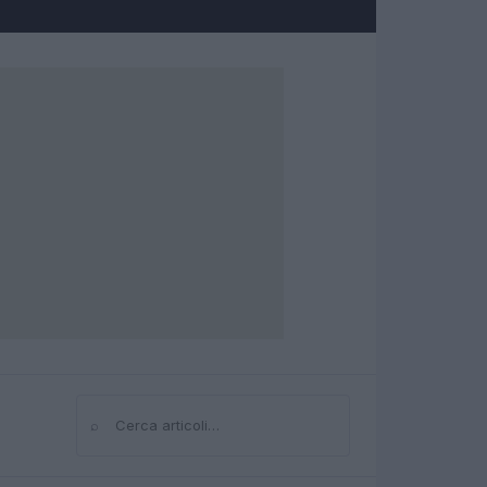
⌕
Cerca