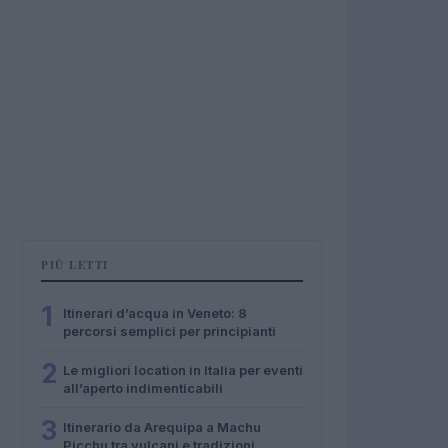
PIÙ LETTI
1
Itinerari d’acqua in Veneto: 8
percorsi semplici per principianti
2
Le migliori location in Italia per eventi
all’aperto indimenticabili
3
Itinerario da Arequipa a Machu
Picchu tra vulcani e tradizioni