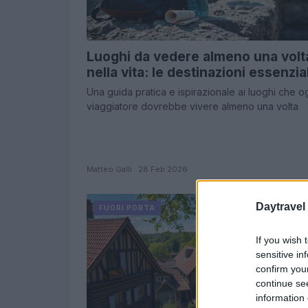
Luoghi da vedere almeno una volt
nella vita: le destinazioni essenzial
Una guida pratica e ispirazionale ai luoghi che o
viaggiatore dovrebbe vivere almeno una volta
Matteo Galli · 28 Feb 2026
Daytravel
FUORI PORTA
If you wish 
sensitive in
confirm you
continue se
information 