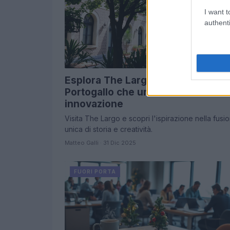
I want t
authenti
Esplora The Largo: un angolo di
Portogallo che unisce tradizione e
innovazione
Visita The Largo e scopri l'ispirazione nella fusi
unica di storia e creatività.
Matteo Galli · 31 Dic 2025
FUORI PORTA