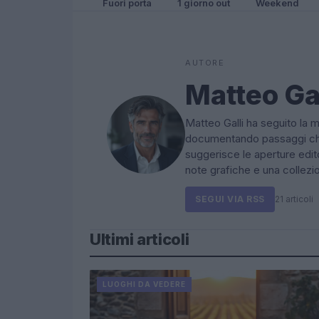
Fuori porta
1 giorno out
Weekend
AUTORE
Matteo Gal
Matteo Galli ha seguito la 
documentando passaggi chia
suggerisce le aperture edito
note grafiche e una collezio
SEGUI VIA RSS
21 articoli
Ultimi articoli
LUOGHI DA VEDERE