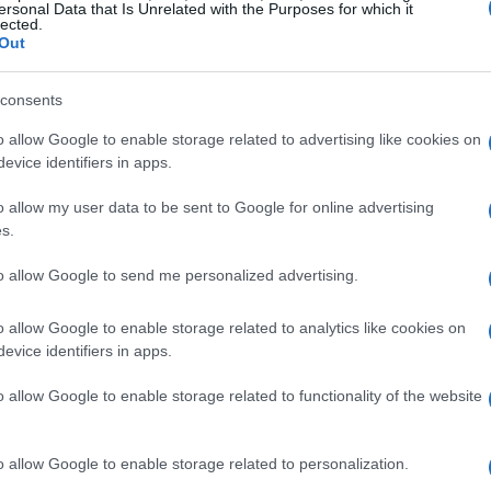
ivi
l’Accessibilità Online per Tutti
ersonal Data that Is Unrelated with the Purposes for which it
lected.
Circolo Viaggi Srl si dedica a garantire l'accessibilità
Out
del proprio sito web per tutti, con particolare
attenzione al supporto degli utenti con…
consents
Matteo Galli · 17 Gen 2026
o allow Google to enable storage related to advertising like cookies on
evice identifiers in apps.
Esplora l’Italia: itinerari imperdibili e
FUORI PORTA
o allow my user data to be sent to Google for online advertising
li
avventure emozionanti per viaggi di
s.
gruppo
to allow Google to send me personalized advertising.
 la
Unisciti a noi per esplorare l'Italia, un paese
straordinario ricco di storia affascinante, cultura
o allow Google to enable storage related to analytics like cookies on
vibrante e paesaggi mozzafiato. Scopri le
evice identifiers in apps.
meraviglie artistiche,…
Matteo Galli · 2 Gen 2026
o allow Google to enable storage related to functionality of the website
FUORI PORTA
o allow Google to enable storage related to personalization.