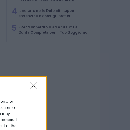
4
Itinerario nelle Dolomiti: tappe
essenziali e consigli pratici
5
Eventi Imperdibili ad Andalo: La
Guida Completa per il Tuo Soggiorno
sonal or
ection to
ou may
 personal
out of the