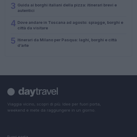
3
Guida ai borghi italiani della pizza: itinerari brevi e
autentici
4
Dove andare in Toscana ad agosto: spiagge, borghi e
città da visitare
5
Itinerari da Milano per Pasqua: laghi, borghi e città
d’arte
Viaggia vicino, scopri di più. Idee per fuori porta,
weekend e mete da raggiungere in un giorno.
SEZIONI
Fuori porta