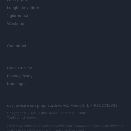
Luoghi da vedere
1 giorno out
Weekend
MAGAZINE
Contattaci
LEGALE
Cookie Policy
Privacy Policy
Note legali
daytravel.it è una proprietà di AdHub Media S.r.l. — REA 2729933
Copyright © 2026 · Edito da AdHub Media — Italia
Tutti i diritti riservati
I contenuti sono curati dalla redazione con il supporto di strumenti digitali e
realizzati in collaborazione con autori indipendenti.