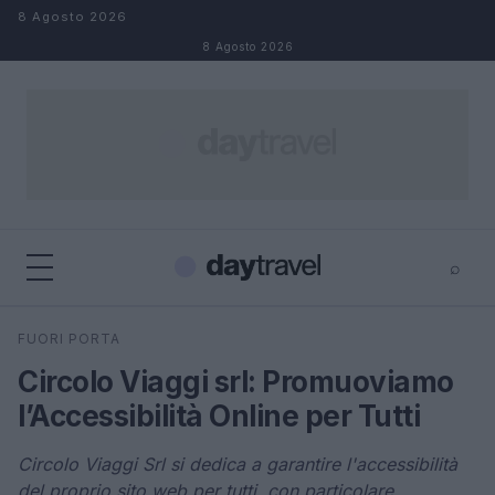
Salta al contenuto
8 Agosto 2026
8 Agosto 2026
⌕
×
⌕
FUORI PORTA
Cerca
Circolo Viaggi srl: Promuoviamo
l’Accessibilità Online per Tutti
Circolo Viaggi Srl si dedica a garantire l'accessibilità
del proprio sito web per tutti, con particolare