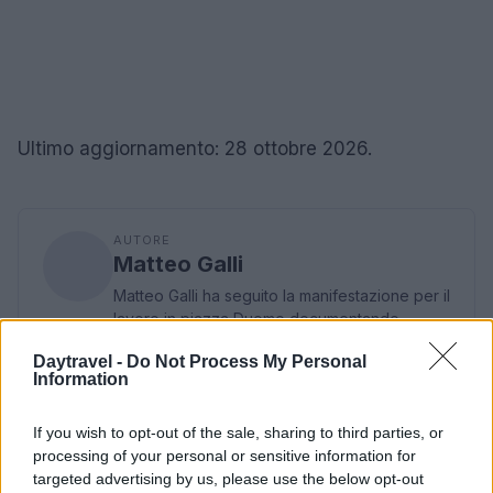
Ultimo aggiornamento: 28 ottobre 2026.
AUTORE
Matteo Galli
Matteo Galli ha seguito la manifestazione per il
lavoro in piazza Duomo documentando
passaggi chiave con foto e verbali; è cronista
Daytravel -
Do Not Process My Personal
di prima pagina e suggerisce le aperture
Information
editoriali mattutine. Cresciuto a Milano, porta in
redazione note grafiche e una collezione di
If you wish to opt-out of the sale, sharing to third parties, or
locandine teatrali.
processing of your personal or sensitive information for
targeted advertising by us, please use the below opt-out