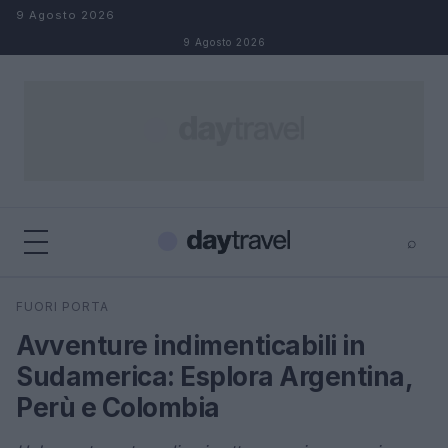
Salta al contenuto
9 Agosto 2026
9 Agosto 2026
⌕
×
⌕
FUORI PORTA
Cerca
Avventure indimenticabili in
Sudamerica: Esplora Argentina,
Perù e Colombia