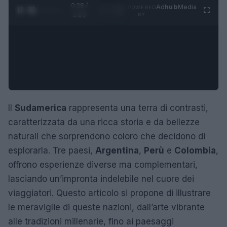
0:29 /
Ad
hub
Media
POWERED
1
/
4
1:23
BY
Il
Sudamerica
rappresenta una terra di contrasti,
caratterizzata da una ricca storia e da bellezze
naturali che sorprendono coloro che decidono di
esplorarla. Tre paesi,
Argentina
,
Perù
e
Colombia
,
offrono esperienze diverse ma complementari,
lasciando un’impronta indelebile nel cuore dei
viaggiatori. Questo articolo si propone di illustrare
le meraviglie di queste nazioni, dall’arte vibrante
alle tradizioni millenarie, fino ai paesaggi