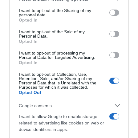
services and may gather and store information including but
not limited to your visit or usage behaviour. You may click to
I want to opt-out of the Sharing of my
personal data.
grant or deny consent to Google and its third-party tags to
Opted In
use your data for below specified purposes in below Google
consent section.
I want to opt-out of the Sale of my
Personal Data.
Opted In
I want to opt-out of processing my
Personal Data for Targeted Advertising.
Opted In
I want to opt-out of Collection, Use,
Retention, Sale, and/or Sharing of my
Personal Data that Is Unrelated with the
Purposes for which it was collected.
Opted Out
Google consents
I want to allow Google to enable storage
related to advertising like cookies on web or
device identifiers in apps.
Continua a leggere