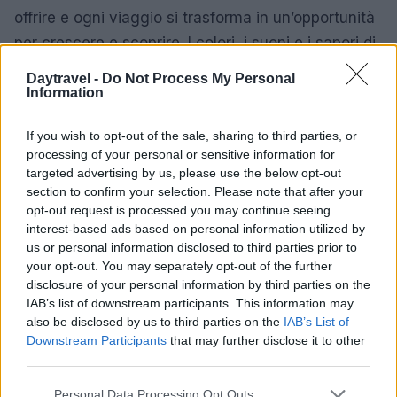
offrire e ogni viaggio si trasforma in un’opportunità
per crescere e scoprire. I colori, i suoni e i sapori di
queste terre lasciano un’impronta duratura,
Daytravel -
Do Not Process My Personal
arricchendo l’anima di chi le visita.
Information
If you wish to opt-out of the sale, sharing to third parties, or
processing of your personal or sensitive information for
AUTORE
targeted advertising by us, please use the below opt-out
Francesca Spadaro
section to confirm your selection. Please note that after your
Francesca Spadaro ha ricostruito una catena
opt-out request is processed you may continue seeing
di investimenti veronese partendo dai bilanci
interest-based ads based on personal information utilized by
depositati alla Camera di Commercio; è
us or personal information disclosed to third parties prior to
analista finanziaria che coordina dossier su
your opt-out. You may separately opt-out of the further
PMI e mercati. Laureata in economia,
disclosure of your personal information by third parties on the
collabora con camerali locali e cura
IAB’s list of downstream participants. This information may
newsletter economiche territoriali.
also be disclosed by us to third parties on the
IAB’s List of
Downstream Participants
that may further disclose it to other
third parties.
Please note that this website/app uses one or more Google
Personal Data Processing Opt Outs