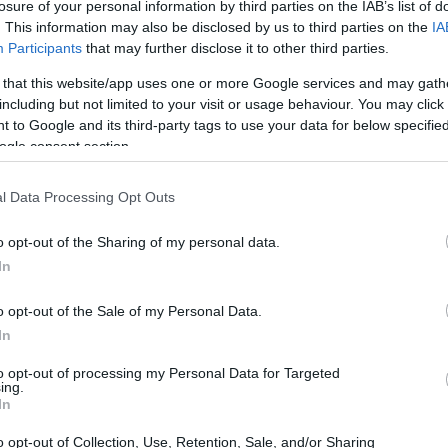
losure of your personal information by third parties on the IAB’s list of
. This information may also be disclosed by us to third parties on the
IA
Participants
that may further disclose it to other third parties.
 that this website/app uses one or more Google services and may gath
including but not limited to your visit or usage behaviour. You may click 
 to Google and its third-party tags to use your data for below specifi
ogle consent section.
l Data Processing Opt Outs
o opt-out of the Sharing of my personal data.
In
o opt-out of the Sale of my Personal Data.
erdì 3 a domenica 5 luglio e mostrano
In
nell’area urbana monitorata. Le informazioni
to opt-out of processing my Personal Data for Targeted
nenza molto breve, per assicurare che i
ing.
In
ivi e non traffico di passaggio.
o opt-out of Collection, Use, Retention, Sale, and/or Sharing