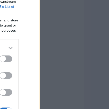
 downstream
B’s List of
er and store
to grant or
ed purposes