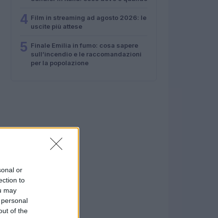
4
Film in streaming ad agosto 2026: le
uscite più attese
5
Finale Emilia in fumo: cosa sapere
sull’incendio e le raccomandazioni
per la popolazione
sonal or
ection to
ou may
 personal
out of the