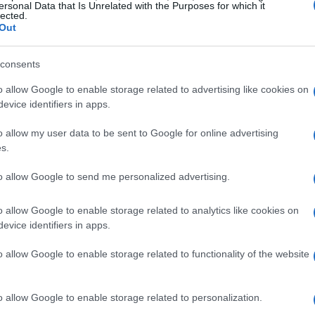
ersonal Data that Is Unrelated with the Purposes for which it
lected.
lle visite in Città Bassa
Out
viduata come
Città Bassa
ha registrato numeri
consents
1,2mila visite
con un incremento del
54,6%
o allow Google to enable storage related to advertising like cookies on
mostrano una distribuzione molto equilibrata tra
evice identifiers in apps.
 3 a quota circa
86.660
e il picco assoluto di
o allow my user data to be sent to Google for online advertising
s.
ne della Città Bassa come area di
shopping di
to allow Google to send me personalized advertising.
esidenti e persone provenienti dalla provincia:
o allow Google to enable storage related to analytics like cookies on
igini locali. L’offerta commerciale del centro,
evice identifiers in apps.
ure prolungate, ha contribuito a mantenere
o allow Google to enable storage related to functionality of the website
e serali, con un lieve calo nel primo pomeriggio.
o allow Google to enable storage related to personalization.