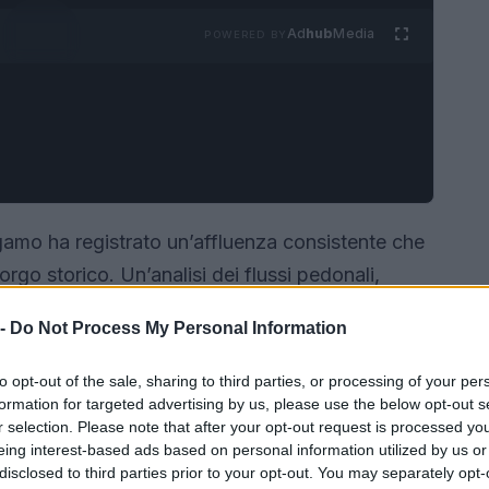
Ad
hub
Media
POWERED BY
ergamo ha registrato un’affluenza consistente che
borgo storico. Un’analisi dei flussi pedonali,
tics
basati su mobilità da telefonia mobile, ha
 -
Do Not Process My Personal Information
 e ha evidenziato come il sistema commerciale
ri in gran numero.
to opt-out of the sale, sharing to third parties, or processing of your per
formation for targeted advertising by us, please use the below opt-out s
r selection. Please note that after your opt-out request is processed y
eing interest-based ads based on personal information utilized by us or
disclosed to third parties prior to your opt-out. You may separately opt-