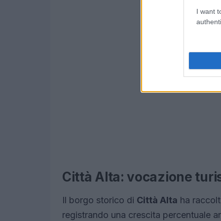
I want t
authenti
Città Alta: vocazione turi
Il borgo storico di
Città Alta
ha raccol
registrando una crescita percentuale a