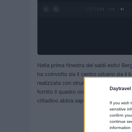
0:28 / 1:21
1
/
4
Nella prima finestra dei saldi estivi B
ha coinvolto sia il centro urbano sia il 
realizzata con strumenti di
cities analy
Daytravel
fornito il quadro orario delle presenze
cittadino abbia saputo attirare visitato
If you wish 
sensitive in
confirm you
continue se
information 