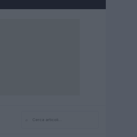
⌕
Cerca