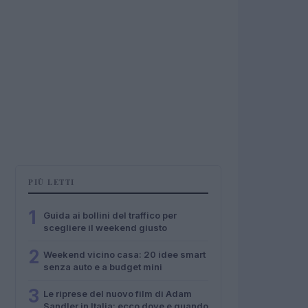
PIÙ LETTI
1
Guida ai bollini del traffico per
scegliere il weekend giusto
2
Weekend vicino casa: 20 idee smart
senza auto e a budget mini
3
Le riprese del nuovo film di Adam
Sandler in Italia: ecco dove e quando