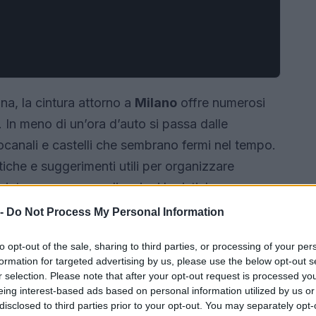
na, la cintura attorno a
Milano
offre numerosi
. In meno di un’ora d’auto si passa dalle
gocanali e castelli che sembrano fermi nel tempo.
iche e suggerimenti utili per organizzare
 intere senza complicazioni logistiche, con
 non perdere.
 -
Do Not Process My Personal Information
to opt-out of the sale, sharing to third parties, or processing of your per
formation for targeted advertising by us, please use the below opt-out s
r selection. Please note that after your opt-out request is processed y
eing interest-based ads based on personal information utilized by us or
disclosed to third parties prior to your opt-out. You may separately opt-