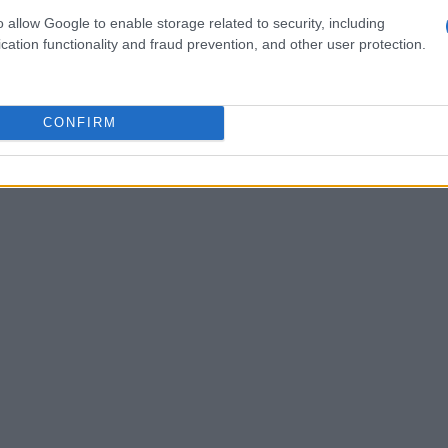
e vie acciottolate si respira un’atmosfera che
o allow Google to enable storage related to security, including
na. Per chi arriva in auto sono disponibili aree
cation functionality and fraud prevention, and other user protection.
i appassionati ci sono musei locali come il Museo
entina visitabile su prenotazione.
CONFIRM