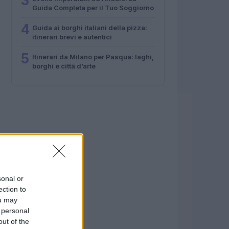
3
Guida Completa per il Tuo Soggiorno
4
Guida ai borghi italiani della pizza:
itinerari brevi e autentici
5
Itinerari da Milano per Pasqua: laghi,
borghi e città d’arte
sonal or
ection to
ou may
 personal
out of the