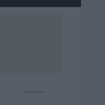
⌕
Cerca