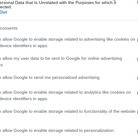
ersonal Data that Is Unrelated with the Purposes for which it
lected.
Out
 giornata
 ora, due destinazioni spiccano per
consents
e
Cassinetta di Lugagnano
. Entrambe sono
o allow Google to enable storage related to advertising like cookies on
evice identifiers in apps.
a Milano e si prestano a passeggiate tranquille
questi borghi l’atmosfera è raccolta: le vie sono
o allow my user data to be sent to Google for online advertising
s.
d’interesse sono concentrati, così da
gio in un momento di vero relax. I parcheggi
to allow Google to send me personalized advertising.
si, vicino al centro.
o allow Google to enable storage related to analytics like cookies on
evice identifiers in apps.
e
o allow Google to enable storage related to functionality of the website
e della Valle del Ticino, a circa 30 km da Milano
è l’
Abbazia di Morimondo
, esempio di
o allow Google to enable storage related to personalization.
 riferimento per chi cerca storia e pace.