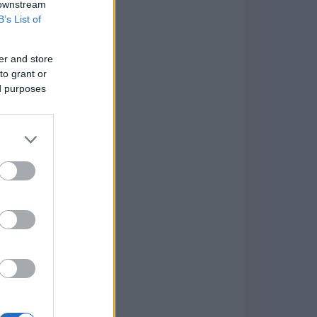
 downstream
B’s List of
er and store
to grant or
ed purposes