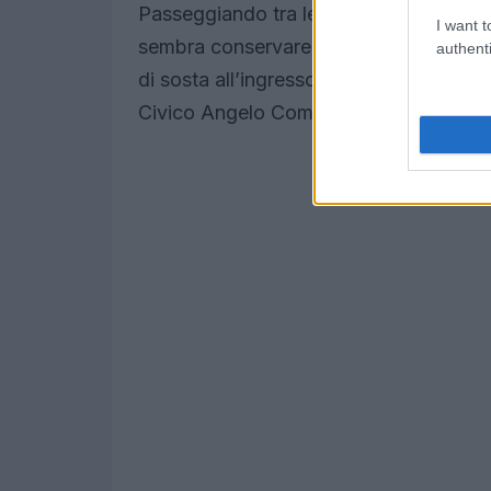
Passeggiando tra le case in mattoni e l
I want t
sembra conservare il ritmo della campag
authenti
di sosta all’ingresso del borgo; per gl
Civico Angelo Comolli e la Cascina Fior