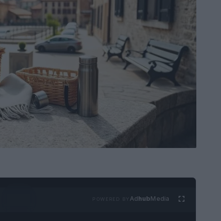
Ad
hub
Media
POWERED BY