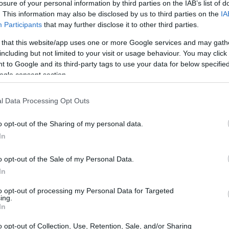
losure of your personal information by third parties on the IAB’s list of
. This information may also be disclosed by us to third parties on the
IA
Participants
that may further disclose it to other third parties.
 that this website/app uses one or more Google services and may gath
including but not limited to your visit or usage behaviour. You may click 
 to Google and its third-party tags to use your data for below specifi
ogle consent section.
l Data Processing Opt Outs
o opt-out of the Sharing of my personal data.
In
diverse: dall’abbazia cistercense alle ville
ascimentali ai promontori sul
Lago Maggiore
.
o opt-out of the Sale of my Personal Data.
In
rza e qualche consiglio pratico: come arrivare,
si. L’obiettivo è offrire spunti immediati per chi
to opt-out of processing my Personal Data for Targeted
ing.
nata, privilegiando itinerari che rigenerano
In
o opt-out of Collection, Use, Retention, Sale, and/or Sharing