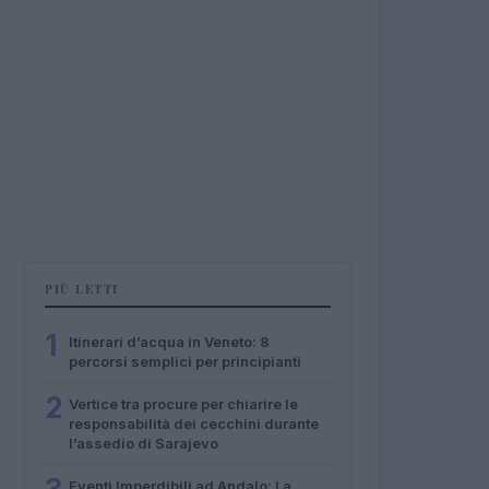
PIÙ LETTI
1
Itinerari d’acqua in Veneto: 8
percorsi semplici per principianti
2
Vertice tra procure per chiarire le
responsabilità dei cecchini durante
l’assedio di Sarajevo
Eventi Imperdibili ad Andalo: La