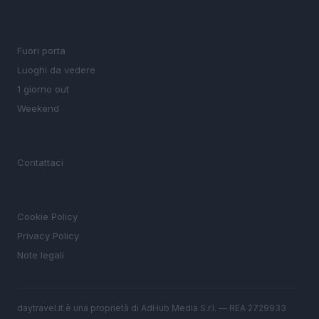
SEZIONI
Fuori porta
Luoghi da vedere
1 giorno out
Weekend
MAGAZINE
Contattaci
LEGALE
Cookie Policy
Privacy Policy
Note legali
daytravel.it è una proprietà di AdHub Media S.r.l. — REA 2729933