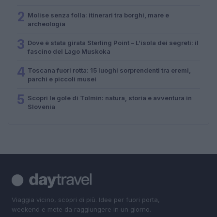
2
Molise senza folla: itinerari tra borghi, mare e
archeologia
3
Dove è stata girata Sterling Point – L’isola dei segreti: il
fascino del Lago Muskoka
4
Toscana fuori rotta: 15 luoghi sorprendenti tra eremi,
parchi e piccoli musei
5
Scopri le gole di Tolmin: natura, storia e avventura in
Slovenia
Viaggia vicino, scopri di più. Idee per fuori porta,
weekend e mete da raggiungere in un giorno.