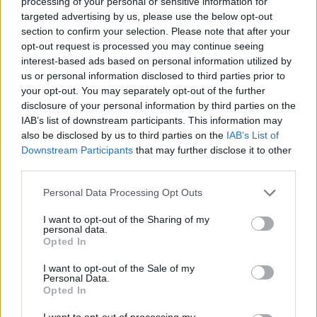
processing of your personal or sensitive information for
targeted advertising by us, please use the below opt-out
section to confirm your selection. Please note that after your
opt-out request is processed you may continue seeing
interest-based ads based on personal information utilized by
us or personal information disclosed to third parties prior to
your opt-out. You may separately opt-out of the further
disclosure of your personal information by third parties on the
IAB’s list of downstream participants. This information may
also be disclosed by us to third parties on the
IAB’s List of
Downstream Participants
that may further disclose it to other
third parties.
Please note that this website/app uses one or more Google
Personal Data Processing Opt Outs
services and may gather and store information including but
not limited to your visit or usage behaviour. You may click to
I want to opt-out of the Sharing of my
personal data.
grant or deny consent to Google and its third-party tags to
Appunti finali
Opted In
use your data for below specified purposes in below Google
consent section.
La programmazione culturale e gli investimenti
I want to opt-out of the Sale of my
Personal Data.
mirano a lasciare un’impronta stabile: mostre come
Opted In
la
Visitazione di Raffaello
(27 giugno-27
I want to opt-out of processing my