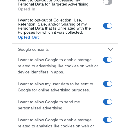
settembre 2026), festival potenziati e la
Personal Data for Targeted Advertising.
Opted In
valorizzazione dei borghi compongono un progetto
che guarda oltre l’anno di celebrazione. Per chi
I want to opt-out of Collection, Use,
Retention, Sale, and/or Sharing of my
pianifica una visita, la proposta è semplice:
Personal Data that Is Unrelated with the
Purposes for which it was collected.
alternare monumenti e musei a passeggiate sui
Opted Out
pascoli d’alta quota, assaggiare prodotti locali e
Google consents
partecipare agli eventi che animano una città in
fase di rinascita.
I want to allow Google to enable storage
related to advertising like cookies on web or
device identifiers in apps.
I want to allow my user data to be sent to
AUTORE
Beatrice Beretta
Google for online advertising purposes.
Beatrice Beretta, basata a Bologna, annotò
I want to allow Google to send me
per la prima volta itinerari durante una notte al
personalized advertising.
portico di San Luca: da allora coordina
rubriche sui viaggi urbani. In redazione
I want to allow Google to enable storage
promuove reportage su mobilità sostenibile e
related to analytics like cookies on web or
porta con sé una mappa tascabile dei vicoli