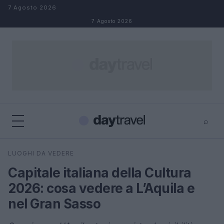
Salta al contenuto
7 Agosto 2026
7 Agosto 2026
⌕
×
⌕
LUOGHI DA VEDERE
Cerca
Capitale italiana della Cultura
2026: cosa vedere a L’Aquila e
nel Gran Sasso