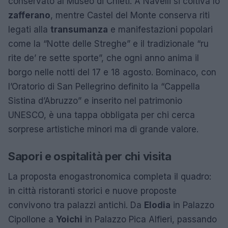
conservato al Museo di Chieti. A Navelli si coltiva lo
zafferano
, mentre Castel del Monte conserva riti
legati alla
transumanza
e manifestazioni popolari
come la “Notte delle Streghe” e il tradizionale “ru
rite de’ re sette sporte”, che ogni anno anima il
borgo nelle notti del 17 e 18 agosto. Bominaco, con
l’Oratorio di San Pellegrino definito la “Cappella
Sistina d’Abruzzo” e inserito nel patrimonio
UNESCO, è una tappa obbligata per chi cerca
sorprese artistiche minori ma di grande valore.
Sapori e ospitalità per chi visita
La proposta enogastronomica completa il quadro:
in città ristoranti storici e nuove proposte
convivono tra palazzi antichi. Da
Elodia
in Palazzo
Cipollone a
Yoichi
in Palazzo Pica Alfieri, passando