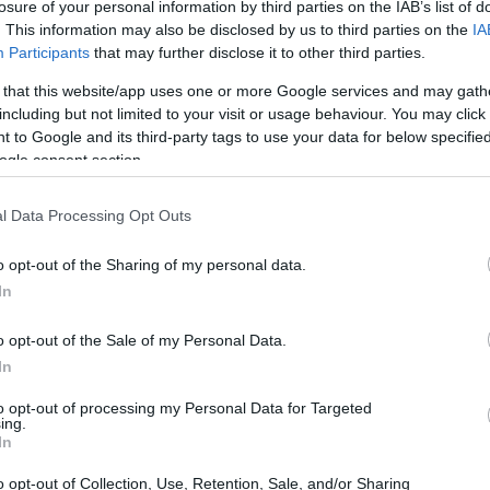
losure of your personal information by third parties on the IAB’s list of
. This information may also be disclosed by us to third parties on the
IA
Participants
that may further disclose it to other third parties.
 that this website/app uses one or more Google services and may gath
including but not limited to your visit or usage behaviour. You may click 
 to Google and its third-party tags to use your data for below specifi
ogle consent section.
l Data Processing Opt Outs
o opt-out of the Sharing of my personal data.
storia
In
 cucine della tradizione romana da secoli. La
o opt-out of the Sale of my Personal Data.
ccolto a mano e portato in tavola in poche ore.
In
 la qualità dell’ingrediente determina già metà
to opt-out of processing my Personal Data for Targeted
ing.
iusto grado di maturazione offre foglie tenere e
In
po diventa fibroso e perde l’
equilibrio
dei
o opt-out of Collection, Use, Retention, Sale, and/or Sharing