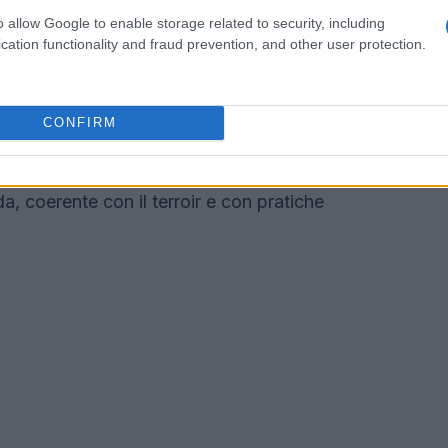
la consistenza scioglievole. Una leggera
o allow Google to enable storage related to security, including
cation functionality and fraud prevention, and other user protection.
pio con un fermentato di limone o una
odurre una nota moderna senza snaturare il
con
filiera corta
implica inoltre di modulare i tempi
CONFIRM
 Ingredienti raccolti in anticipo richiedono minuti
itare fibrosità. Il risultato atteso è un carciofo
a, coerente con il terroir e con pratiche