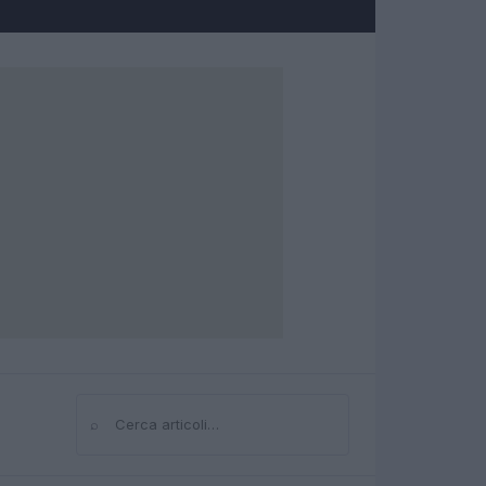
⌕
Cerca