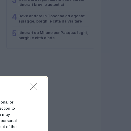
3
itinerari brevi e autentici
4
Dove andare in Toscana ad agosto:
spiagge, borghi e città da visitare
5
Itinerari da Milano per Pasqua: laghi,
borghi e città d’arte
sonal or
ection to
ou may
 personal
out of the