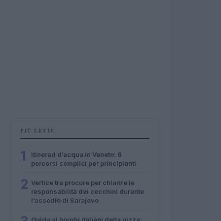
PIÙ LETTI
1
Itinerari d’acqua in Veneto: 8
percorsi semplici per principianti
2
Vertice tra procure per chiarire le
responsabilità dei cecchini durante
l’assedio di Sarajevo
Guida ai borghi italiani della pizza: