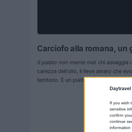
Carciofo alla romana, un 
Il palato non mente mai
: chi assaggia 
carezza dell’olio, il lieve amaro che evo
territorio. È un piatto essenziale, capa
Daytravel
If you wish 
sensitive in
confirm you
continue se
information 