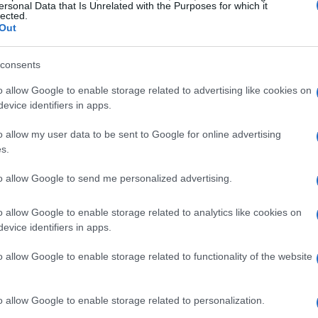
ersonal Data that Is Unrelated with the Purposes for which it
lected.
Out
do accessibile
consents
a prima, il carciofo alla romana richiede gesti
o allow Google to enable storage related to advertising like cookies on
i. Prima di tutto si eliminano le foglie esterne
evice identifiers in apps.
cava il cuore quando necessario. Per evitare
o allow my user data to be sent to Google for online advertising
i cuori con succo di limone. La cottura avviene
s.
ne e aromi — aglio, mentuccia e prezzemolo — a
to allow Google to send me personalized advertising.
 o da carta da forno. Questo metodo, definito
senza disperdere i nutrienti. L’approccio
o allow Google to enable storage related to analytics like cookies on
evice identifiers in apps.
l
carciofo alla romana
, evitando che un
l’equilibrio dei sapori.
o allow Google to enable storage related to functionality of the website
ia prima, la
cottura lenta
mantiene la tessitura
o allow Google to enable storage related to personalization.
o del carciofo. Elena Marchetti sottolinea che
il