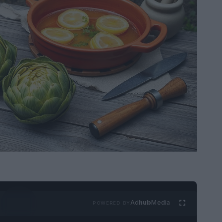
Ad
hub
Media
POWERED BY