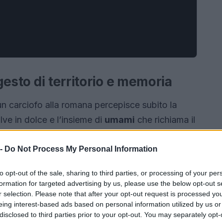
gesto di territorio e memoria
un carciofo alla romana percepisce subito la
lve in dolce e l’insieme di
umami
che richiama il
ce di evocare campi, mani e storie di villaggio.
 -
Do Not Process My Personal Information
to opt-out of the sale, sharing to third parties, or processing of your per
formation for targeted advertising by us, please use the below opt-out s
r selection. Please note that after your opt-out request is processed y
eing interest-based ads based on personal information utilized by us or
disclosed to third parties prior to your opt-out. You may separately opt-