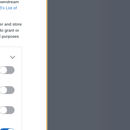
 downstream
B’s List of
er and store
to grant or
ed purposes