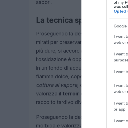
sapori.
of my P
was col
Opted 
La tecnica spiegata in mo
Google 
Proseguendo la descrizione della materi
I want t
mirati per preservare equilibrio e profum
web or d
più dure, si accorciano le punte e si s
I want t
l’ossidazione è opportuno massaggiare 
purpose
in un fondo di acqua, olio extra vergi
I want 
fiamma dolce, coperti da un coperchio
cottura al vapore
, concentra gli aromi 
I want t
web or d
valorizza il
terroir
e la consistenza de
raccolto tardivo diventi fibroso e perda 
I want t
or app.
Proseguendo la descrizione della mater
I want t
morbida e valorizza il profilo aromatic