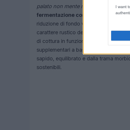
palato non mente mai
quando si cerca 
I want t
authenti
fermentazione controllata
— per esem
riduzione di fondo vegetale — può intr
carattere rustico del piatto. Lavorare 
di cottura in funzione della freschezza.
supplementari a bassa temperatura per ev
sapido, equilibrato e dalla trama morbid
sostenibili.