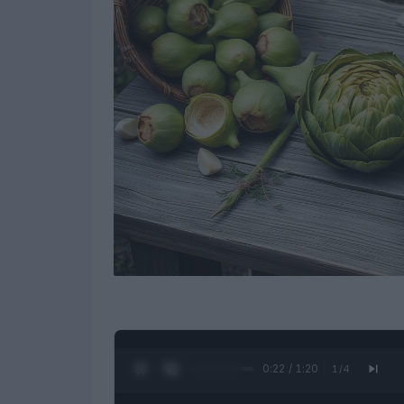
0:24 / 1:20
1
/
4