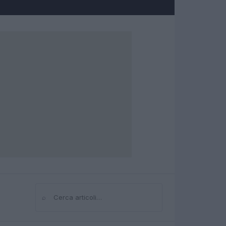
⌕
Cerca