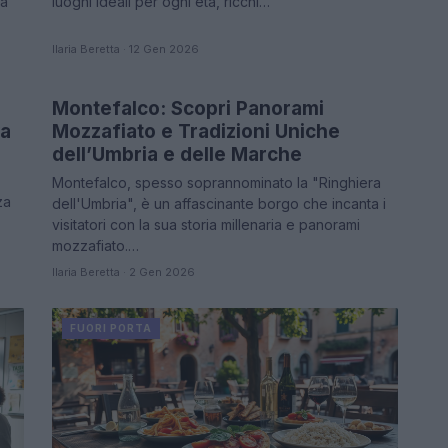
 a
luoghi ideali per ogni età, ricchi…
Ilaria Beretta · 12 Gen 2026
Montefalco: Scopri Panorami
FUORI PORTA
va
Mozzafiato e Tradizioni Uniche
dell’Umbria e delle Marche
Montefalco, spesso soprannominato la "Ringhiera
za
dell'Umbria", è un affascinante borgo che incanta i
visitatori con la sua storia millenaria e panorami
mozzafiato.…
Ilaria Beretta · 2 Gen 2026
FUORI PORTA