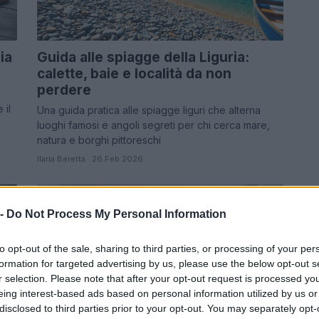
ia
Guida alle spiagge della Liguria:
calette, baie e località da non
perdere
 il
Una guida pratica alle spiagge liguri che alterna
luoghi famosi e angoli segreti per chi cerca mare,
natura e borghi pittoreschi
Ilaria Beretta · 26 Feb 2026
LUOGHI DA VEDERE
 -
Do Not Process My Personal Information
to opt-out of the sale, sharing to third parties, or processing of your per
formation for targeted advertising by us, please use the below opt-out s
r selection. Please note that after your opt-out request is processed y
eing interest-based ads based on personal information utilized by us or
disclosed to third parties prior to your opt-out. You may separately opt-