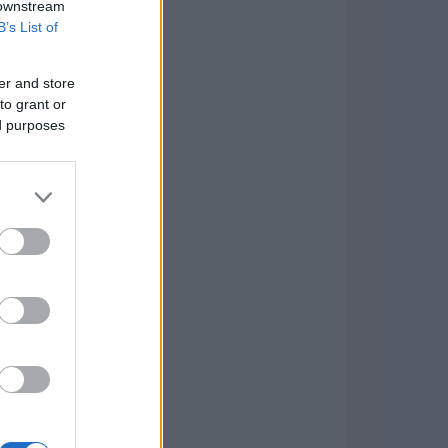
 downstream
B’s List of
er and store
to grant or
ed purposes