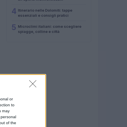
4
Itinerario nelle Dolomiti: tappe
essenziali e consigli pratici
5
Microclimi italiani: come scegliere
spiagge, colline e città
sonal or
ection to
ou may
 personal
out of the