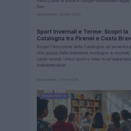
valorizzano la storia e i luoghi emblematici legati
San…
Ilaria Beretta · 22 Gen 2026
Sport Invernali e Terme: Scopri la
FUORI PORTA
Catalogna tra Pirenei e Costa Bra
Scopri l'emozione della Catalogna: un'avventura
che spazia dalle maestose montagne ai rinomati
centri termali. Unisci sport e relax in un'esperien
indimenticabile.
Ilaria Beretta · 7 Gen 2026
FUORI PORTA