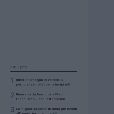
PIÙ LETTI
1
Itinerari d’acqua in Veneto: 8
percorsi semplici per principianti
2
Itinerario da Arequipa a Machu
Picchu tra vulcani e tradizioni
3
Le migliori location in Italia per eventi
all’aperto indimenticabili