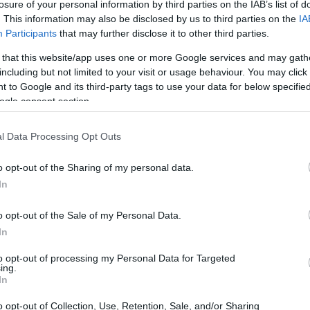
losure of your personal information by third parties on the IAB’s list of
. This information may also be disclosed by us to third parties on the
IA
:
Dati societari e sedi di Giunti al
Participants
that may further disclose it to other third parties.
Punto S.p.A.
 that this website/app uses one or more Google services and may gath
Tutti i riferimenti essenziali di Giunti al Punto S.p.A.:
including but not limited to your visit or usage behaviour. You may click 
ze e
sedi, dati fiscali e registro imprese riassunti in modo
 to Google and its third-party tags to use your data for below specifi
chiaro
ogle consent section.
Ilaria Beretta · 17 Feb 2026
l Data Processing Opt Outs
1 GIORNO OUT
o opt-out of the Sharing of my personal data.
In
o opt-out of the Sale of my Personal Data.
In
to opt-out of processing my Personal Data for Targeted
ing.
In
Le 10 migliori mete romantiche per
un indimenticabile San Valentino
o opt-out of Collection, Use, Retention, Sale, and/or Sharing