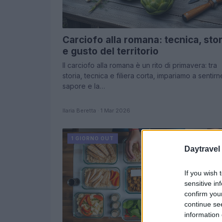
Carciofo alla romana: tecnica, stor
e gusto del territorio
Il carciofo alla romana è un rito di primavera: tra
storia, tecnica e filiera corta, impariamo a sentirne
sapore e la…
Ilaria Beretta · 1 Mar 2026
1 GIORNO OUT
Daytravel
If you wish 
sensitive in
confirm you
continue se
information 