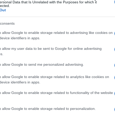
2026
ersonal Data that Is Unrelated with the Purposes for which it
lected.
Trasforma il tuo San Valentino 2026 in
Out
un'esperienza indimenticabile scegliendo tra le
migliori destinazioni romantiche. Scopri luoghi
consents
incantevoli e atmosfere magiche che…
Ilaria Beretta · 6 Feb 2026
o allow Google to enable storage related to advertising like cookies on
evice identifiers in apps.
FUORI PORTA
o allow my user data to be sent to Google for online advertising
s.
to allow Google to send me personalized advertising.
o allow Google to enable storage related to analytics like cookies on
evice identifiers in apps.
o allow Google to enable storage related to functionality of the website
Top destinazioni balneari a giugno
ome
per relax e temperature ideali
o allow Google to enable storage related to personalization.
Giugno rappresenta il periodo perfetto per vivere la