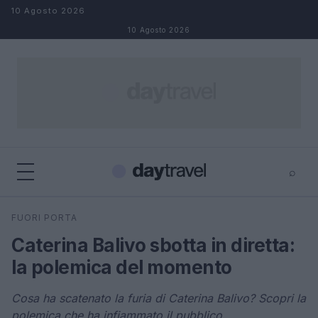
Salta al contenuto
10 Agosto 2026
10 Agosto 2026
⌕
×
⌕
FUORI PORTA
Cerca
Caterina Balivo sbotta in diretta:
la polemica del momento
Cosa ha scatenato la furia di Caterina Balivo? Scopri la
polemica che ha infiammato il pubblico.