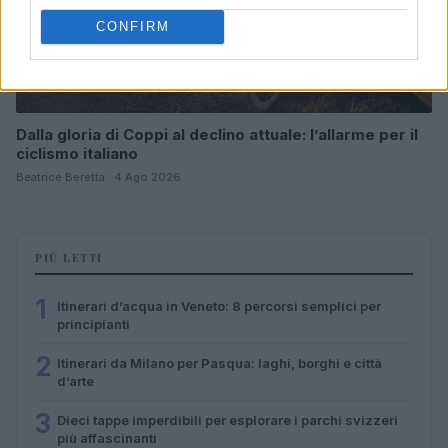
CONFIRM
Dalla gloria di Coppi al declino attuale: l’allarme per il
ciclismo italiano
Beatrice Beretta · 4 Ago 2026
PIÙ LETTI
1
Itinerari d’acqua in Veneto: 8 percorsi semplici per
principianti
2
Itinerari da Milano per Pasqua: laghi, borghi e città
d’arte
3
Dieci tappe imperdibili per esplorare i parchi svizzeri
più affascinanti