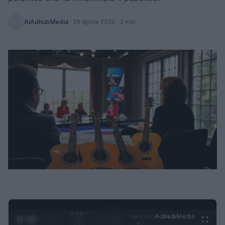
AiAdhubMedia
·
26 Aprile 2025
· 3 min
0:28 /
Ad
hub
Media
POWERED
1
/
4
1:21
BY