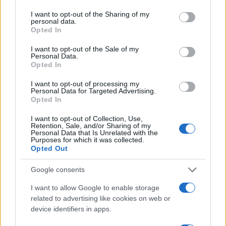
services and may gather and store information including but
FUORI PORTA
not limited to your visit or usage behaviour. You may click to
I want to opt-out of the Sharing of my
personal data.
grant or deny consent to Google and its third-party tags to
Opted In
use your data for below specified purposes in below Google
consent section.
I want to opt-out of the Sale of my
Personal Data.
Opted In
I want to opt-out of processing my
Personal Data for Targeted Advertising.
Opted In
I want to opt-out of Collection, Use,
Retention, Sale, and/or Sharing of my
Personal Data that Is Unrelated with the
Purposes for which it was collected.
Opted Out
Itinerari facili in Val Vigezzo tra borghi, boschi e punti
panoramici
Google consents
Alessandro Tassinari · 10 Ago 2026
I want to allow Google to enable storage
FUORI PORTA
related to advertising like cookies on web or
device identifiers in apps.