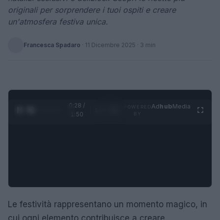
originali per sorprendere i tuoi ospiti e creare
un'atmosfera festiva unica.
Francesca Spadaro
·
11 Dicembre 2025
· 3 min
0:28 /
Ad
hub
Media
POWERED
1
/
4
1:50
BY
Le festività rappresentano un momento magico, in
cui ogni elemento contribuisce a creare