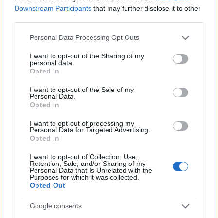
Downstream Participants
that may further disclose it to other
third parties.
Please note that this website/app uses one or more Google
Personal Data Processing Opt Outs
services and may gather and store information including but
not limited to your visit or usage behaviour. You may click to
I want to opt-out of the Sharing of my
personal data.
grant or deny consent to Google and its third-party tags to
Continua a leggere
Opted In
use your data for below specified purposes in below Google
consent section.
I want to opt-out of the Sale of my
FUORI PORTA
Personal Data.
Opted In
I want to opt-out of processing my
Personal Data for Targeted Advertising.
Opted In
I want to opt-out of Collection, Use,
Retention, Sale, and/or Sharing of my
Personal Data that Is Unrelated with the
Purposes for which it was collected.
Opted Out
Google consents