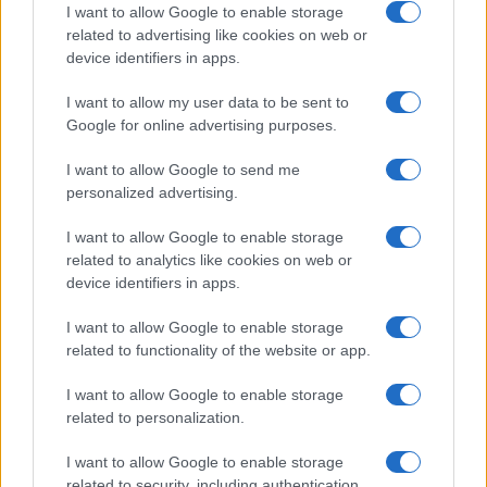
I want to allow Google to enable storage
Odissea e Spider-Man: i film che hanno rivoluzionato
related to advertising like cookies on web or
l’estate al cinema
device identifiers in apps.
Alessandro Tassinari · 5 Ago 2026
I want to allow my user data to be sent to
FUORI PORTA
Google for online advertising purposes.
I want to allow Google to send me
personalized advertising.
I want to allow Google to enable storage
related to analytics like cookies on web or
device identifiers in apps.
I want to allow Google to enable storage
related to functionality of the website or app.
I want to allow Google to enable storage
related to personalization.
Dalla gloria di Coppi al declino attuale: l’allarme per il
ciclismo italiano
I want to allow Google to enable storage
Beatrice Beretta · 4 Ago 2026
related to security, including authentication