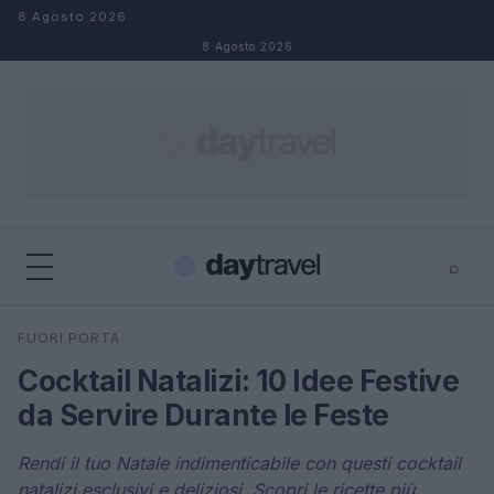
Salta al contenuto
8 Agosto 2026
8 Agosto 2026
⌕
×
⌕
FUORI PORTA
Cerca
Cocktail Natalizi: 10 Idee Festive
da Servire Durante le Feste
Rendi il tuo Natale indimenticabile con questi cocktail
natalizi esclusivi e deliziosi. Scopri le ricette più