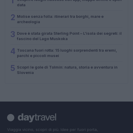
1
data
2
Molise senza folla: itinerari tra borghi, mare e
archeologia
3
Dove è stata girata Sterling Point – L’isola dei segreti: il
fascino del Lago Muskoka
4
Toscana fuori rotta: 15 luoghi sorprendenti tra eremi,
parchi e piccoli musei
5
Scopri le gole di Tolmin: natura, storia e avventura in
Slovenia
Viaggia vicino, scopri di più. Idee per fuori porta,