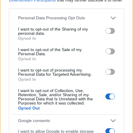
Sicurezza e buon senso in montagna
third parties.
Nel contesto della tutela ambientale e
Please note that this website/app uses one or more Google
Personal Data Processing Opt Outs
dell’accoglienza turistica in Valle d’Aosta, la
services and may gather and store information including but
not limited to your visit or usage behaviour. You may click to
I want to opt-out of the Sharing of my
montagna offre paesaggi e percorsi di grande
personal data.
grant or deny consent to Google and its third-party tags to
valore, ma richiede prudenza costante. Chi pratica
Opted In
use your data for below specified purposes in below Google
attività come il fuoripista o lo scialpinismo affronta
consent section.
I want to opt-out of the Sale of my
Personal Data.
rischi concreti, in particolare il pericolo valanghe. È
Opted In
indispensabile consultare bollettini meteorologici e
I want to opt-out of processing my
di pericolo valanghe, dotarsi di equipaggiamento
Personal Data for Targeted Advertising.
Opted In
adeguato e attenersi alle indicazioni delle guide
alpine e del
Soccorso alpino
. Solo così si
I want to opt-out of Collection, Use,
Retention, Sale, and/or Sharing of my
conciliano l’esplorazione dei territori e la tutela
Personal Data that Is Unrelated with the
Purposes for which it was collected.
degli ecosistemi attraversati.
Opted Out
Per l’organizzazione dei soggiorni esistono
Google consents
strumenti di prenotazione diretta delle strutture
I want to allow Google to enable storage