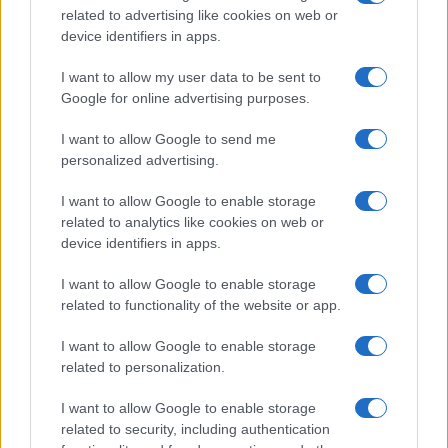
locali che semplificano la logistica senza
related to advertising like cookies on web or
intermediari. Sia per brevi escursioni sia per
device identifiers in apps.
soggiorni prolungati, le aree protette e i centri
I want to allow my user data to be sent to
montani offrono opportunità per rigenerarsi,
Google for online advertising purposes.
osservare la biodiversità e conoscere il patrimonio
I want to allow Google to send me
storico locale. Gli esperti del settore ricordano che
personalized advertising.
il rispetto delle regole e la preparazione riducono in
I want to allow Google to enable storage
modo significativo i rischi legati alle attività in alta
related to analytics like cookies on web or
quota.
device identifiers in apps.
I want to allow Google to enable storage
related to functionality of the website or app.
AUTORE
Matteo Pellegrino
I want to allow Google to enable storage
Matteo Pellegrino ha organizzato una sfilata
related to personalization.
pop-up nei vicoli del Quartieri Spagnoli per
promuovere giovani designer; è editorialista
I want to allow Google to enable storage
moda che cura rubriche su artigianato e
related to security, including authentication