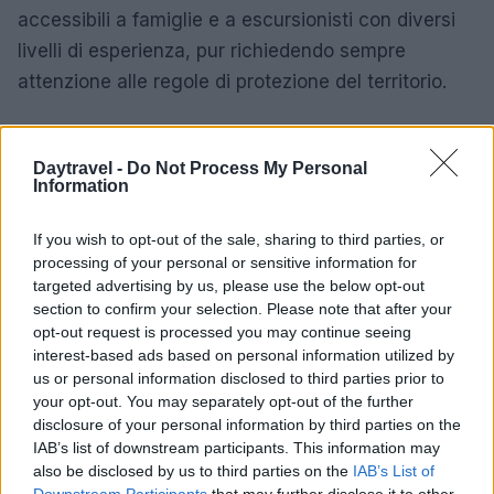
accessibili a famiglie e a escursionisti con diversi
livelli di esperienza, pur richiedendo sempre
attenzione alle regole di protezione del territorio.
La Valle d’Aosta dimostra come la
tutela
ambientale
possa conciliarsi con l’accoglienza
Daytravel -
Do Not Process My Personal
Information
turistica. Sentieri, giardini e punti di osservazione
consentono l’avvicinamento alla natura senza
If you wish to opt-out of the sale, sharing to third parties, or
comprometterla. Gli esperti del settore confermano
processing of your personal or sensitive information for
che visitare questi spazi richiede senso di
targeted advertising by us, please use the below opt-out
section to confirm your selection. Please note that after your
responsabilità e il rispetto di regole specifiche per
opt-out request is processed you may continue seeing
la fruizione. La salvaguardia degli
ecosistemi
interest-based ads based on personal information utilized by
attraversati è indispensabile per garantire che le
us or personal information disclosed to third parties prior to
your opt-out. You may separately opt-out of the further
generazioni future possano continuare a
disclosure of your personal information by third parties on the
beneficiare della medesima ricchezza naturale.
IAB’s list of downstream participants. This information may
also be disclosed by us to third parties on the
IAB’s List of
Downstream Participants
that may further disclose it to other