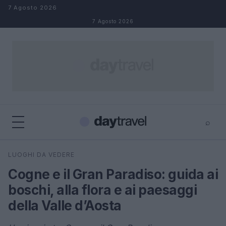
Salta al contenuto
7 Agosto 2026
7 Agosto 2026
⌕
×
⌕
LUOGHI DA VEDERE
Cerca
Cogne e il Gran Paradiso: guida ai
boschi, alla flora e ai paesaggi
della Valle d’Aosta