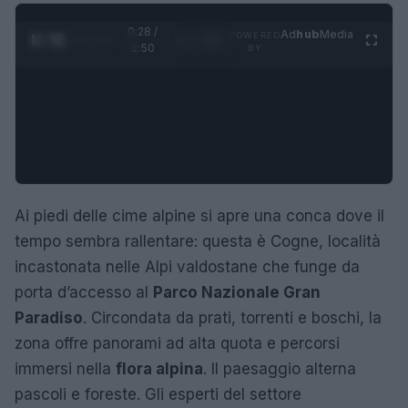
0:29 /
Ad
hub
Media
POWERED
1
/
4
1:50
BY
Ai piedi delle cime alpine si apre una conca dove il
tempo sembra rallentare: questa è Cogne, località
incastonata nelle Alpi valdostane che funge da
porta d’accesso al
Parco Nazionale Gran
Paradiso
. Circondata da prati, torrenti e boschi, la
zona offre panorami ad alta quota e percorsi
immersi nella
flora alpina
. Il paesaggio alterna
pascoli e foreste. Gli esperti del settore