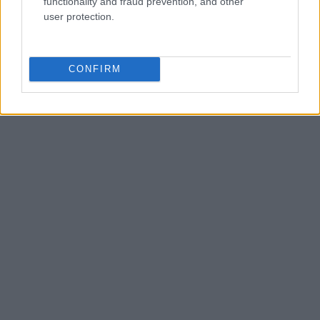
tendenze locali. Nato a Napoli, conserva
functionality and fraud prevention, and other
bozze di pattern e appunti presi nelle sartorie
user protection.
di via Toledo.
CONFIRM