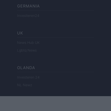
GERMANIA
Investieren24
UK
News Hub UK
Lgbtq News
OLANDA
Investeren 24
NL Newz