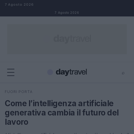
Salta al contenuto
7 Agosto 2026
7 Agosto 2026
⌕
×
⌕
FUORI PORTA
Cerca
Come l’intelligenza artificiale
generativa cambia il futuro del
lavoro