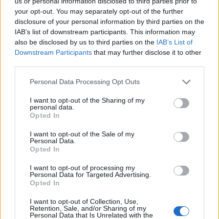
us or personal information disclosed to third parties prior to
your opt-out. You may separately opt-out of the further
disclosure of your personal information by third parties on the
IAB’s list of downstream participants. This information may
also be disclosed by us to third parties on the
IAB’s List of
Downstream Participants
that may further disclose it to other
third parties.
Please note that this website/app uses one or more Google
Personal Data Processing Opt Outs
services and may gather and store information including but
Odissea e Spider-Man: i film che hanno rivoluzionato
not limited to your visit or usage behaviour. You may click to
I want to opt-out of the Sharing of my
personal data.
l’estate al cinema
grant or deny consent to Google and its third-party tags to
Opted In
use your data for below specified purposes in below Google
Alessandro Tassinari · 5 Ago 2026
consent section.
I want to opt-out of the Sale of my
Personal Data.
FUORI PORTA
Opted In
I want to opt-out of processing my
Personal Data for Targeted Advertising.
Opted In
I want to opt-out of Collection, Use,
Retention, Sale, and/or Sharing of my
Personal Data that Is Unrelated with the