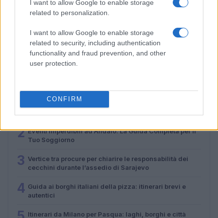
I want to allow Google to enable storage
related to personalization.
Guida ai mercatini vintage in Piemonte con
passeggiate e street food
I want to allow Google to enable storage
Alessandro Tassinari · 4 Ago 2026
related to security, including authentication
functionality and fraud prevention, and other
user protection.
PIÙ LETTI
CONFIRM
1
Itinerari d’acqua in Veneto: 8 percorsi semplici per
principianti
2
Eventi Imperdibili ad Andalo: La Guida Completa per il
Tuo Soggiorno
3
Vertice tra procure per chiarire le responsabilità dei
cecchini durante l’assedio di Sarajevo
4
Guida ai borghi italiani della pizza: itinerari brevi e
autentici
5
Itinerari da Milano per Pasqua: laghi, borghi e città