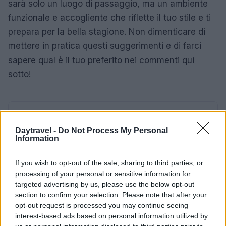
sarà solo un luogo di passaggio, ma un ambiente
funzionale e accogliente che riflette il tuo stile e ti
prepara per la bella stagione. Non dimenticare di
mettere in pratica questi suggerimenti e di farci
sapere qual è il tuo preferito nei commenti qui
sotto!
AUTORE
AiAdhubMedia
Daytravel -
Do Not Process My Personal
Information
If you wish to opt-out of the sale, sharing to third parties, or
processing of your personal or sensitive information for
targeted advertising by us, please use the below opt-out
section to confirm your selection. Please note that after your
opt-out request is processed you may continue seeing
interest-based ads based on personal information utilized by