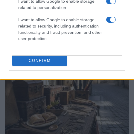
I want to allow Google to enable storage
related to personalization.
I want to allow Google to enable storage
related to security, including authentication
functionality and fraud prevention, and other
Dalla gloria di Coppi al declino attuale: l’allarme per il
user protection.
ciclismo italiano
Beatrice Beretta · 4 Ago 2026
CONFIRM
FUORI PORTA