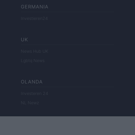
GERMANIA
Investieren24
UK
News Hub UK
Lgbtq News
OLANDA
Investeren 24
NL Newz