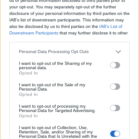
us or personal information disclosed to third parties prior to
your opt-out. You may separately opt-out of the further
disclosure of your personal information by third parties on the
IAB’s list of downstream participants. This information may
also be disclosed by us to third parties on the
IAB’s List of
Downstream Participants
that may further disclose it to other
third parties.
Please note that this website/app uses one or more Google
Personal Data Processing Opt Outs
services and may gather and store information including but
not limited to your visit or usage behaviour. You may click to
I want to opt-out of the Sharing of my
personal data.
grant or deny consent to Google and its third-party tags to
Opted In
use your data for below specified purposes in below Google
consent section.
I want to opt-out of the Sale of my
Personal Data.
Opted In
Continua a leggere
I want to opt-out of processing my
Personal Data for Targeted Advertising.
Opted In
FUORI PORTA
I want to opt-out of Collection, Use,
Retention, Sale, and/or Sharing of my
Personal Data that Is Unrelated with the