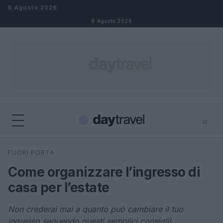
Salta al contenuto
8 Agosto 2026
8 Agosto 2026
⌕
×
⌕
FUORI PORTA
Cerca
Come organizzare l’ingresso di
casa per l’estate
Non crederai mai a quanto può cambiare il tuo
ingresso seguendo questi semplici consigli!