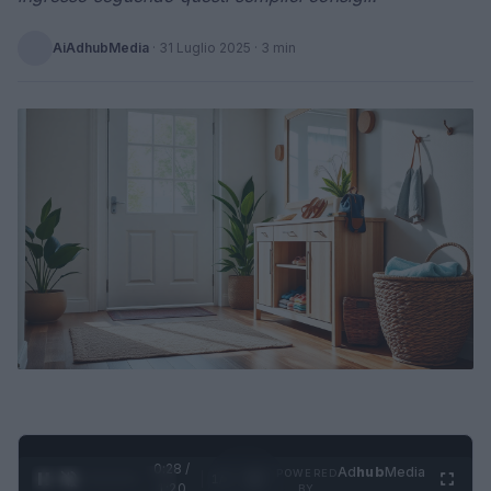
AiAdhubMedia
·
31 Luglio 2025
· 3 min
0:29 /
Ad
hub
Media
POWERED
1
/
4
1:20
BY