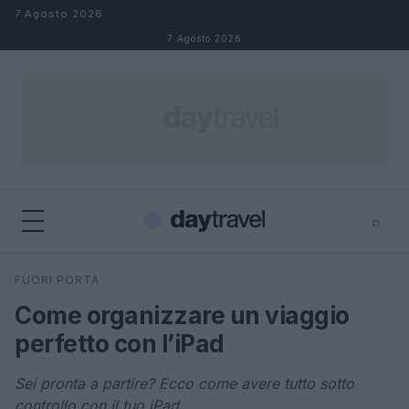
Salta al contenuto
7 Agosto 2026
7 Agosto 2026
⌕
×
⌕
FUORI PORTA
Cerca
Come organizzare un viaggio
perfetto con l’iPad
Sei pronta a partire? Ecco come avere tutto sotto
controllo con il tuo iPad.