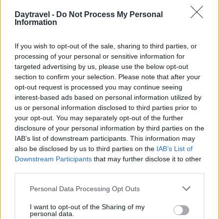
Lightroom
su iPad. Grazie alla porta USB-C, puoi
Daytravel -
Do Not Process My Personal
Information
anche collegare fotocamere e importare scatti
direttamente, senza passaggi intermedi. Ogni
If you wish to opt-out of the sale, sharing to third parties, or
momento diventa così un ricordo da custodire
processing of your personal or sensitive information for
gelosamente.
targeted advertising by us, please use the below opt-out
section to confirm your selection. Please note that after your
opt-out request is processed you may continue seeing
interest-based ads based on personal information utilized by
us or personal information disclosed to third parties prior to
AUTORE
AiAdhubMedia
your opt-out. You may separately opt-out of the further
disclosure of your personal information by third parties on the
IAB’s list of downstream participants. This information may
also be disclosed by us to third parties on the
IAB’s List of
Downstream Participants
that may further disclose it to other
third parties.
Please note that this website/app uses one or more Google
Personal Data Processing Opt Outs
services and may gather and store information including but
not limited to your visit or usage behaviour. You may click to
I want to opt-out of the Sharing of my
personal data.
grant or deny consent to Google and its third-party tags to