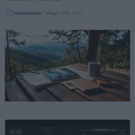
AiAdhubMedia
·
1 Maggio 2025
· 3 min
0:27 /
Ad
hub
Media
POWERED
1
/
4
1:23
BY