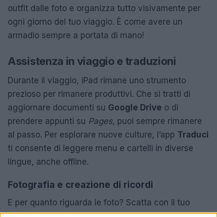
outfit dalle foto e organizza tutto visivamente per
ogni giorno del tuo viaggio. È come avere un
armadio sempre a portata di mano!
Assistenza in viaggio e traduzioni
Durante il viaggio, iPad rimane uno strumento
prezioso per rimanere produttivi. Che si tratti di
aggiornare documenti su
Google Drive
o di
prendere appunti su
Pages
, puoi sempre rimanere
al passo. Per esplorare nuove culture, l’app
Traduci
ti consente di leggere menu e cartelli in diverse
lingue, anche offline.
Fotografia e creazione di ricordi
E per quanto riguarda le foto? Scatta con il tuo
iPhone e ritocca le immagini con precisione usando