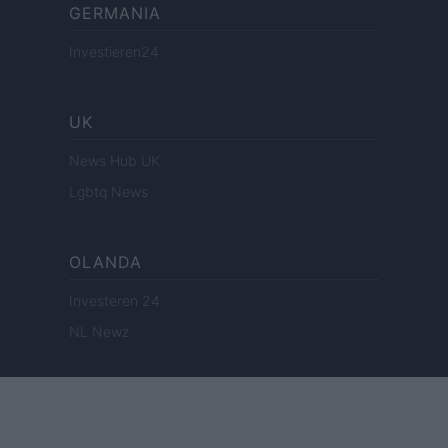
GERMANIA
Investieren24
UK
News Hub UK
Lgbtq News
OLANDA
Investeren 24
NL Newz