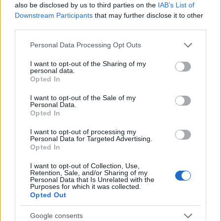
also be disclosed by us to third parties on the
IAB’s List of
sulle cooperative cittadine: quel documento
Downstream Participants
that may further disclose it to other
segnò la scelta editoriale di approfondire
third parties.
responsabilità istituzionali. Tiene linea critica
nella redazione, amante del caffè lungo e del
Please note that this website/app uses one or more Google
Personal Data Processing Opt Outs
taccuino sempre pieno.
services and may gather and store information including but
not limited to your visit or usage behaviour. You may click to
I want to opt-out of the Sharing of my
personal data.
grant or deny consent to Google and its third-party tags to
Opted In
use your data for below specified purposes in below Google
consent section.
I want to opt-out of the Sale of my
Personal Data.
Opted In
I want to opt-out of processing my
Personal Data for Targeted Advertising.
Opted In
I want to opt-out of Collection, Use,
Retention, Sale, and/or Sharing of my
Personal Data that Is Unrelated with the
Purposes for which it was collected.
Opted Out
Google consents