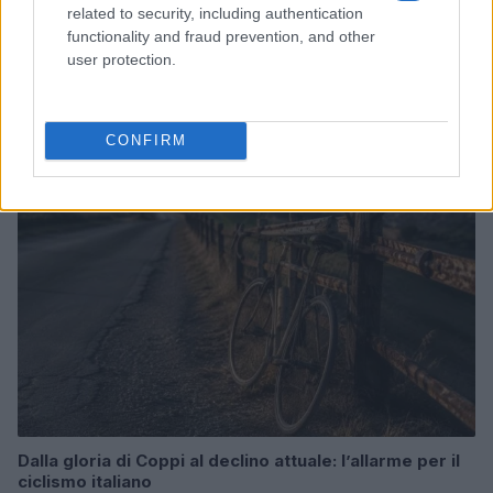
related to security, including authentication
functionality and fraud prevention, and other
Odissea e Spider-Man: i film che hanno rivoluzionato
user protection.
l’estate al cinema
Alessandro Tassinari · 5 Ago 2026
CONFIRM
FUORI PORTA
Dalla gloria di Coppi al declino attuale: l’allarme per il
ciclismo italiano