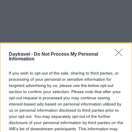
Daytravel -
Do Not Process My Personal
Information
If you wish to opt-out of the sale, sharing to third parties, or
processing of your personal or sensitive information for
targeted advertising by us, please use the below opt-out
section to confirm your selection. Please note that after your
opt-out request is processed you may continue seeing
interest-based ads based on personal information utilized by
AUTORE
Susanna Riva
us or personal information disclosed to third parties prior to
your opt-out. You may separately opt-out of the further
Susanna Riva osserva Bologna dalla finestra
disclosure of your personal information by third parties on the
dell’Archivio di Stato dove una volta ha
IAB’s list of downstream participants. This information may
passato una settimana a consultare faldoni