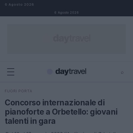
Salta al contenuto
6 Agosto 2026
6 Agosto 2026
⌕
×
⌕
FUORI PORTA
Cerca
Concorso internazionale di
pianoforte a Orbetello: giovani
talenti in gara