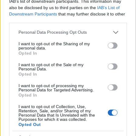
IAB’s list of downstream participants. This information may
Bianca Magni ha trascritto a mano il diario di
also be disclosed by us to third parties on the
IAB’s List of
un collezionista fiorentino trovato all'Archivio
Downstream Participants
that may further disclose it to other
di Stato per una serie sul Rinascimento
third parties.
urbano; è collaboratrice storica che propone
percorsi culturali e note d'archivio. Vive a
Please note that this website/app uses one or more Google
Personal Data Processing Opt Outs
Firenze ed è referente per scambi con
services and may gather and store information including but
biblioteche storiche cittadine.
not limited to your visit or usage behaviour. You may click to
I want to opt-out of the Sharing of my
personal data.
grant or deny consent to Google and its third-party tags to
Opted In
use your data for below specified purposes in below Google
consent section.
I want to opt-out of the Sale of my
Personal Data.
Opted In
I want to opt-out of processing my
Personal Data for Targeted Advertising.
Opted In
I want to opt-out of Collection, Use,
Retention, Sale, and/or Sharing of my
Personal Data that Is Unrelated with the
Purposes for which it was collected.
Opted Out