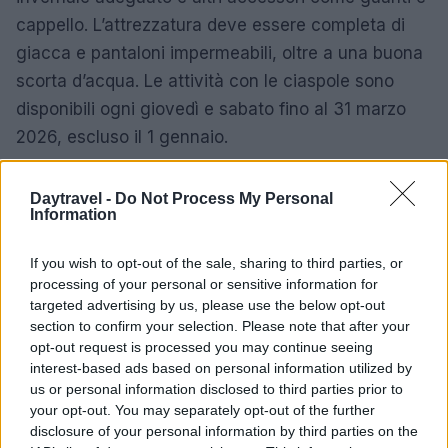
cappello. L’attrezzatura deve essere completa di
giacca e pantaloni impermeabili, oltre a una buona
scorta d’acqua. Le attività con le ciaspole sono
disponibili ogni giovedì e sabato fino al 31 marzo
2026, escluso il 1 gennaio.
Per ulteriori informazioni, è possibile visitare
Daytravel -
Do Not Process My Personal
l’Infopoint di eXtraBO in Piazza Nettuno a Bologna o
Information
contattare l’Info Point Trenitalia TPER presso la
If you wish to opt-out of the sale, sharing to third parties, or
Stazione Centrale. È consigliabile iscriversi alle
processing of your personal or sensitive information for
newsletter di Bologna Welcome per restare
targeted advertising by us, please use the below opt-out
aggiornati su eventi, offerte e curiosità.
section to confirm your selection. Please note that after your
opt-out request is processed you may continue seeing
interest-based ads based on personal information utilized by
us or personal information disclosed to third parties prior to
AUTORE
your opt-out. You may separately opt-out of the further
Bianca Magni
disclosure of your personal information by third parties on the