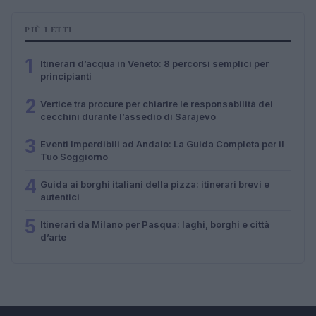
PIÙ LETTI
1
Itinerari d’acqua in Veneto: 8 percorsi semplici per
principianti
2
Vertice tra procure per chiarire le responsabilità dei
cecchini durante l’assedio di Sarajevo
3
Eventi Imperdibili ad Andalo: La Guida Completa per il
Tuo Soggiorno
4
Guida ai borghi italiani della pizza: itinerari brevi e
autentici
5
Itinerari da Milano per Pasqua: laghi, borghi e città
d’arte