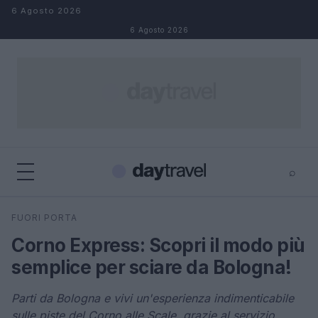
Salta al contenuto
6 Agosto 2026
6 Agosto 2026
⌕
×
⌕
FUORI PORTA
Cerca
Corno Express: Scopri il modo più
semplice per sciare da Bologna!
Parti da Bologna e vivi un'esperienza indimenticabile
sulle piste del Corno alle Scale, grazie al servizio