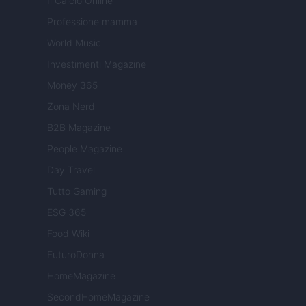
Il Calcio Online
Professione mamma
World Music
Investimenti Magazine
Money 365
Zona Nerd
B2B Magazine
People Magazine
Day Travel
Tutto Gaming
ESG 365
Food Wiki
FuturoDonna
HomeMagazine
SecondHomeMagazine