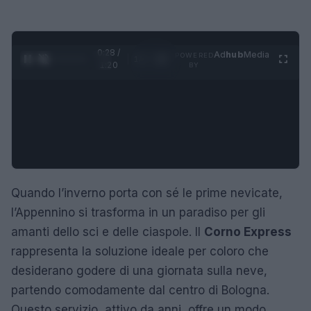
0:29 /
Ad
hub
Media
POWERED
1
/
4
1:20
BY
Quando l’inverno porta con sé le prime nevicate,
l’Appennino si trasforma in un paradiso per gli
amanti dello sci e delle ciaspole. Il
Corno Express
rappresenta la soluzione ideale per coloro che
desiderano godere di una giornata sulla neve,
partendo comodamente dal centro di Bologna.
Questo servizio, attivo da anni, offre un modo