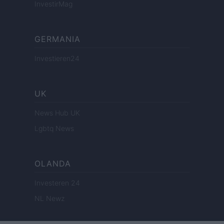
InvestirMag
GERMANIA
Investieren24
UK
News Hub UK
Lgbtq News
OLANDA
Investeren 24
NL Newz