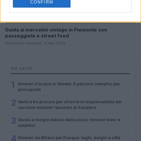
CONFIRM
Guida ai mercatini vintage in Piemonte con
passeggiate e street food
Alessandro Tassinari · 4 Ago 2026
PIÙ LETTI
1
Itinerari d’acqua in Veneto: 8 percorsi semplici per
principianti
2
Vertice tra procure per chiarire le responsabilità dei
cecchini durante l’assedio di Sarajevo
3
Guida ai borghi italiani della pizza: itinerari brevi e
autentici
4
Itinerari da Milano per Pasqua: laghi, borghi e città