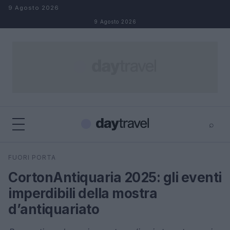
Salta al contenuto
9 Agosto 2026
9 Agosto 2026
⌕
×
⌕
FUORI PORTA
Cerca
CortonAntiquaria 2025: gli eventi
imperdibili della mostra
d’antiquariato