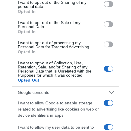
not limited to your visit or usage behaviour. You may click to
I want to opt-out of the Sharing of my
personal data.
grant or deny consent to Google and its third-party tags to
Opted In
use your data for below specified purposes in below Google
consent section.
I want to opt-out of the Sale of my
Personal Data.
Opted In
I want to opt-out of processing my
Personal Data for Targeted Advertising.
Opted In
I want to opt-out of Collection, Use,
Retention, Sale, and/or Sharing of my
Personal Data that Is Unrelated with the
Purposes for which it was collected.
Odissea e Spider-Man: i film che hanno rivoluzionato
Opted Out
l’estate al cinema
Alessandro Tassinari · 5 Ago 2026
Google consents
FUORI PORTA
I want to allow Google to enable storage
related to advertising like cookies on web or
device identifiers in apps.
I want to allow my user data to be sent to