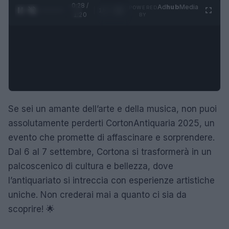
0:29 /
Ad
hub
Media
POWERED
1
/
4
1:20
BY
Se sei un amante dell’arte e della musica, non puoi
assolutamente perderti CortonAntiquaria 2025, un
evento che promette di affascinare e sorprendere.
Dal 6 al 7 settembre, Cortona si trasformerà in un
palcoscenico di cultura e bellezza, dove
l’antiquariato si intreccia con esperienze artistiche
uniche. Non crederai mai a quanto ci sia da
scoprire! 🌟