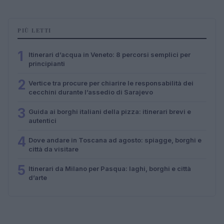
PIÙ LETTI
1
Itinerari d’acqua in Veneto: 8 percorsi semplici per
principianti
2
Vertice tra procure per chiarire le responsabilità dei
cecchini durante l’assedio di Sarajevo
3
Guida ai borghi italiani della pizza: itinerari brevi e
autentici
4
Dove andare in Toscana ad agosto: spiagge, borghi e
città da visitare
5
Itinerari da Milano per Pasqua: laghi, borghi e città
d’arte