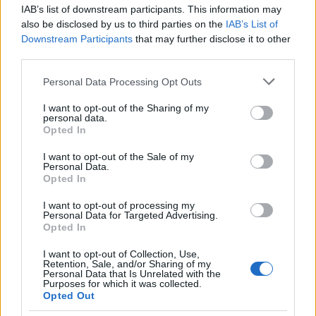
IAB’s list of downstream participants. This information may
Bianca Magni ha trascritto a mano il diario di
also be disclosed by us to third parties on the
IAB’s List of
un collezionista fiorentino trovato all'Archivio
Downstream Participants
that may further disclose it to other
di Stato per una serie sul Rinascimento
third parties.
urbano; è collaboratrice storica che propone
percorsi culturali e note d'archivio. Vive a
Please note that this website/app uses one or more Google
Personal Data Processing Opt Outs
Firenze ed è referente per scambi con
services and may gather and store information including but
biblioteche storiche cittadine.
not limited to your visit or usage behaviour. You may click to
I want to opt-out of the Sharing of my
personal data.
grant or deny consent to Google and its third-party tags to
Opted In
use your data for below specified purposes in below Google
consent section.
I want to opt-out of the Sale of my
Personal Data.
Opted In
I want to opt-out of processing my
Personal Data for Targeted Advertising.
Opted In
I want to opt-out of Collection, Use,
Retention, Sale, and/or Sharing of my
Personal Data that Is Unrelated with the
Purposes for which it was collected.
Opted Out