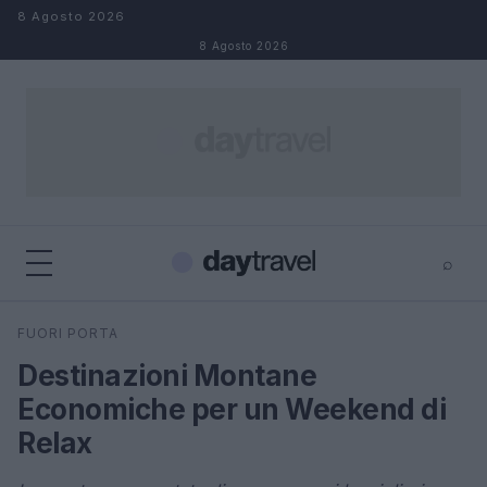
Salta al contenuto
8 Agosto 2026
8 Agosto 2026
⌕
×
⌕
FUORI PORTA
Cerca
Destinazioni Montane
Economiche per un Weekend di
Relax