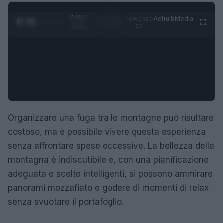
0:29 /
Ad
hub
Media
POWERED
1
/
4
1:23
BY
Organizzare una fuga tra le montagne può risultare
costoso, ma è possibile vivere questa esperienza
senza affrontare spese eccessive. La bellezza della
montagna è indiscutibile e, con una pianificazione
adeguata e scelte intelligenti, si possono ammirare
panorami mozzafiato e godere di momenti di relax
senza svuotare il portafoglio.