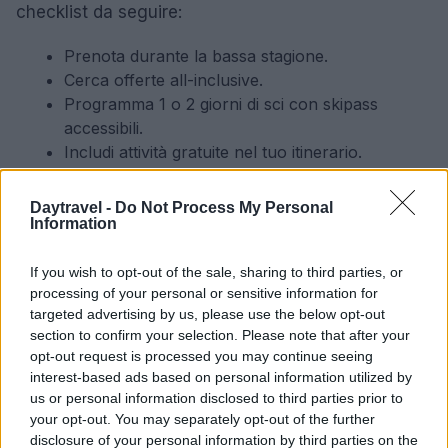
checklist da seguire:
Prenota durante la bassa stagione.
Cerca offerte all-inclusive.
Programma 1 o 2 giorni di sci con skipass
accessibili.
Includi attività gratuite nel tuo itinerario.
Bardonecchia rappresenta un’opzione ideale per chi
Daytravel -
Do Not Process My Personal
Information
desidera esplorare la montagna senza
compromettere il budget. Qui si può trovare una
If you wish to opt-out of the sale, sharing to third parties, or
combinazione perfetta di bellezza naturale, attività
processing of your personal or sensitive information for
emozionanti e convenienza, rendendo ogni
targeted advertising by us, please use the below opt-out
section to confirm your selection. Please note that after your
weekend un’esperienza memorabile.
opt-out request is processed you may continue seeing
interest-based ads based on personal information utilized by
us or personal information disclosed to third parties prior to
your opt-out. You may separately opt-out of the further
AUTORE
disclosure of your personal information by third parties on the
Bianca Magni