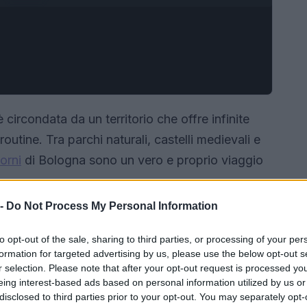
è circondata da un territorio che offre infinite
routine. Tra parchi naturali, castelli medievali e
orni
di Bologna sono un vero e proprio viaggio
 -
Do Not Process My Personal Information
to opt-out of the sale, sharing to third parties, or processing of your per
formation for targeted advertising by us, please use the below opt-out s
r selection. Please note that after your opt-out request is processed y
eing interest-based ads based on personal information utilized by us or
disclosed to third parties prior to your opt-out. You may separately opt-