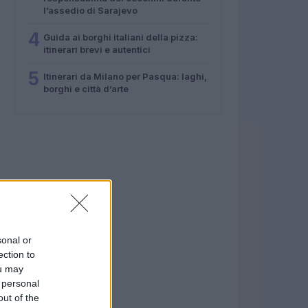
l’assedio di Sarajevo
4
Guida ai borghi italiani della pizza:
itinerari brevi e autentici
5
Itinerari da Milano per Pasqua: laghi,
borghi e città d’arte
sonal or
ection to
ou may
 personal
out of the