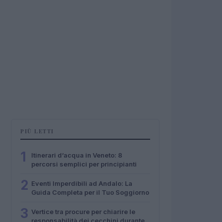
PIÙ LETTI
1
Itinerari d’acqua in Veneto: 8
percorsi semplici per principianti
2
Eventi Imperdibili ad Andalo: La
Guida Completa per il Tuo Soggiorno
3
Vertice tra procure per chiarire le
responsabilità dei cecchini durante