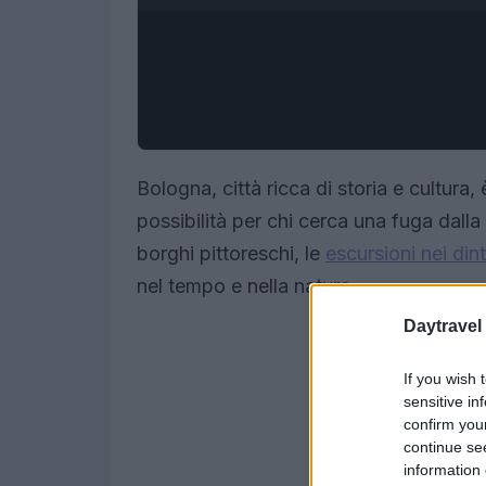
Bologna, città ricca di storia e cultura, 
possibilità per chi cerca una fuga dalla 
borghi pittoreschi, le
escursioni nei dint
nel tempo e nella natura.
Daytravel
If you wish 
sensitive in
confirm you
continue se
information 