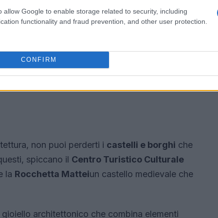
o allow Google to enable storage related to security, including
cation functionality and fraud prevention, and other user protection.
CONFIRM
tettura, non puoi perderti i
castelli e borghi
che
questi, spiccano il
Centro Turistico Culturale
e la
Rocchetta Mattei
un castello medievale che
n gioiello architettonico che combina elementi