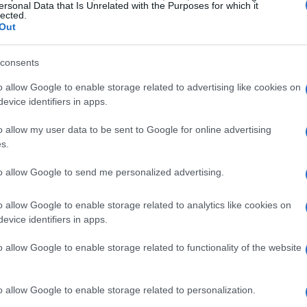
ana e Brasimone
è una delle mete più
ersonal Data that Is Unrelated with the Purposes for which it
lected.
uillità immerso nella natura. Questi due laghi,
Out
scopi idroelettrici, offrono un paesaggio
una passeggiata rigenerante o un picnic all’aria
consents
o allow Google to enable storage related to advertising like cookies on
evice identifiers in apps.
ng e le escursioni, con sentieri ben segnalati che
o allow my user data to be sent to Google for online advertising
a, non è il posto ideale per fare il bagno, dato
s.
ne. Ma questo non toglie nulla alla bellezza del
to allow Google to send me personalized advertising.
ni più amate per una gita
fuori porta
da Bologna.
o allow Google to enable storage related to analytics like cookies on
evice identifiers in apps.
o allow Google to enable storage related to functionality of the website
o allow Google to enable storage related to personalization.