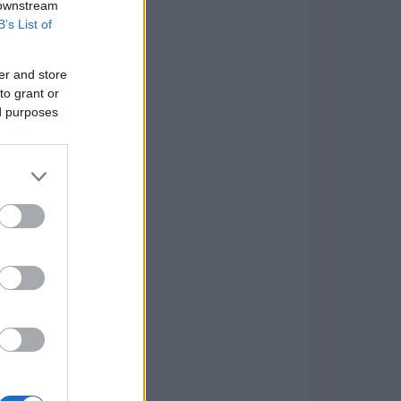
 downstream
B’s List of
er and store
to grant or
ed purposes