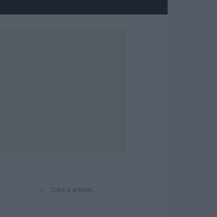
⌕
Cerca