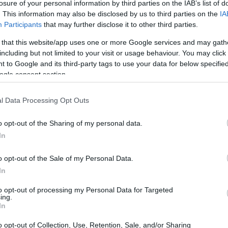
losure of your personal information by third parties on the IAB’s list of
. This information may also be disclosed by us to third parties on the
IA
Participants
that may further disclose it to other third parties.
 that this website/app uses one or more Google services and may gath
including but not limited to your visit or usage behaviour. You may click 
 to Google and its third-party tags to use your data for below specifi
ogle consent section.
l Data Processing Opt Outs
o opt-out of the Sharing of my personal data.
 un amante della storia o semplicemente alla
In
cnic, i dintorni di Bologna hanno qualcosa da
raviglie che si celano a pochi chilometri dalla
o opt-out of the Sale of my Personal Data.
In
to opt-out of processing my Personal Data for Targeted
ing.
ghi di Suviana e Brasimone
In
o opt-out of Collection, Use, Retention, Sale, and/or Sharing