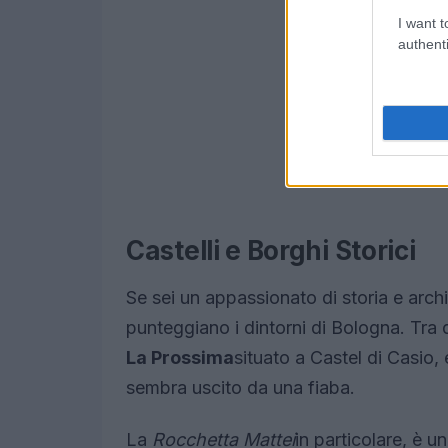
I want t
authenti
Castelli e Borghi Storici
Se sei un appassionato di storia e archi
punteggiano i dintorni di Bologna. Tra 
La Prossima
situato a Castel di Casio, 
sembra uscito da una fiaba.
La
Rocchetta Mattei
in particolare, è u