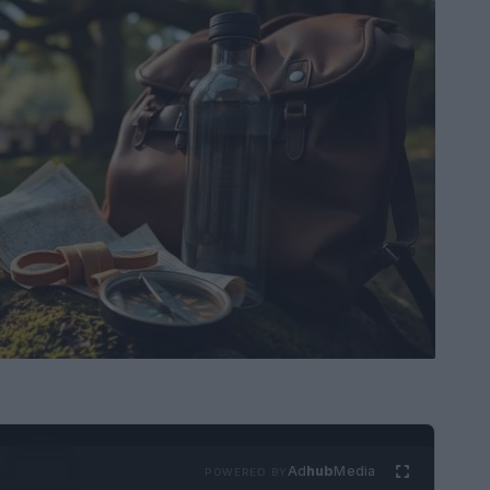
Ad
hub
Media
POWERED BY