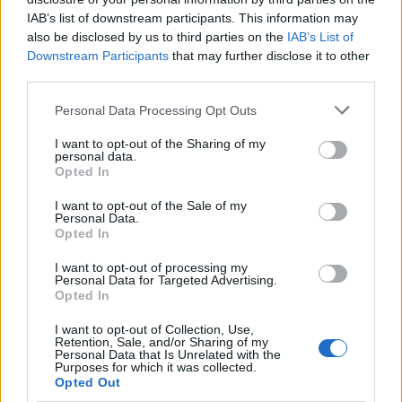
IAB’s list of downstream participants. This information may
also be disclosed by us to third parties on the
IAB’s List of
Downstream Participants
that may further disclose it to other
third parties.
Please note that this website/app uses one or more Google
Personal Data Processing Opt Outs
services and may gather and store information including but
not limited to your visit or usage behaviour. You may click to
I want to opt-out of the Sharing of my
personal data.
grant or deny consent to Google and its third-party tags to
Opted In
use your data for below specified purposes in below Google
consent section.
Continua a leggere
I want to opt-out of the Sale of my
Personal Data.
Opted In
FUORI PORTA
I want to opt-out of processing my
Personal Data for Targeted Advertising.
Opted In
I want to opt-out of Collection, Use,
Retention, Sale, and/or Sharing of my
Personal Data that Is Unrelated with the
Purposes for which it was collected.
Opted Out