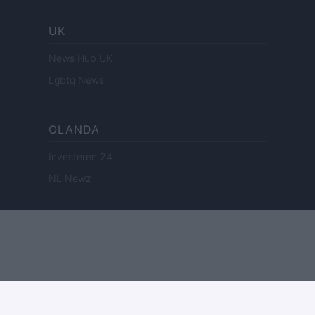
UK
News Hub UK
Lgbtq News
OLANDA
Investeren 24
NL Newz