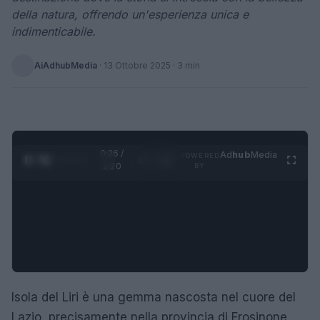
della natura, offrendo un'esperienza unica e
indimenticabile.
AiAdhubMedia
·
13 Ottobre 2025
· 3 min
0:27 /
Ad
hub
Media
POWERED
1
/
4
1:20
BY
Isola del Liri è una gemma nascosta nel cuore del
Lazio, precisamente nella provincia di Frosinone.