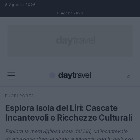
Salta al contenuto
8 Agosto 2026
8 Agosto 2026
⌕
×
⌕
FUORI PORTA
Cerca
Esplora Isola del Liri: Cascate
Incantevoli e Ricchezze Culturali
Esplora la meravigliosa Isola del Liri, un'incantevole
destinazione dove la storia si intreccia con la bellezza