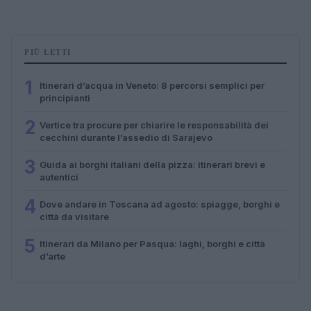
PIÙ LETTI
1
Itinerari d’acqua in Veneto: 8 percorsi semplici per
principianti
2
Vertice tra procure per chiarire le responsabilità dei
cecchini durante l’assedio di Sarajevo
3
Guida ai borghi italiani della pizza: itinerari brevi e
autentici
4
Dove andare in Toscana ad agosto: spiagge, borghi e
città da visitare
5
Itinerari da Milano per Pasqua: laghi, borghi e città
d’arte