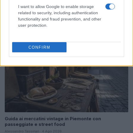
I want to allow Google to enable storage
Dalla gloria di Coppi al declino attuale: l’allarme per il
related to security, including authentication
ciclismo italiano
functionality and fraud prevention, and other
Beatrice Beretta · 4 Ago 2026
user protection.
FUORI PORTA
CONFIRM
Guida ai mercatini vintage in Piemonte con
passeggiate e street food
Alessandro Tassinari · 4 Ago 2026