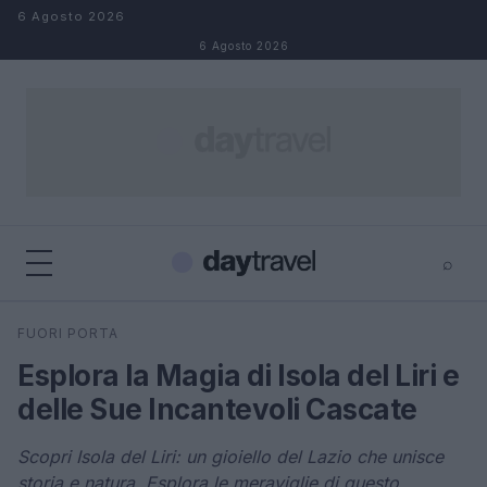
Salta al contenuto
6 Agosto 2026
6 Agosto 2026
⌕
×
⌕
FUORI PORTA
Cerca
Esplora la Magia di Isola del Liri e
delle Sue Incantevoli Cascate
Scopri Isola del Liri: un gioiello del Lazio che unisce
storia e natura. Esplora le meraviglie di questo