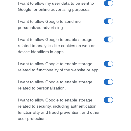
I want to allow my user data to be sent to
FUORI PORTA
Google for online advertising purposes.
I want to allow Google to send me
personalized advertising.
I want to allow Google to enable storage
related to analytics like cookies on web or
device identifiers in apps.
I want to allow Google to enable storage
related to functionality of the website or app.
I want to allow Google to enable storage
related to personalization.
Odissea e Spider-Man: i film che hanno rivoluzionato
l’estate al cinema
I want to allow Google to enable storage
Alessandro Tassinari · 5 Ago 2026
related to security, including authentication
functionality and fraud prevention, and other
FUORI PORTA
user protection.