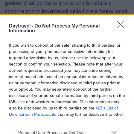
godere di un contatto diretto con la natura e
scoprire scorci incantevoli della flora e fauna locali.
Isola del Liri rappresenta un connubio di storia e
Daytravel -
Do Not Process My Personal
Information
natura, offrendo ai visitatori un’esperienza unica e
indimenticabile. Ammirare le sue cascate
If you wish to opt-out of the sale, sharing to third parties, or
mozzafiato, esplorare le sue ricchezze culturali o
processing of your personal or sensitive information for
targeted advertising by us, please use the below opt-out
semplicemente passeggiare lungo le sue rive, ogni
section to confirm your selection. Please note that after your
angolo di questo gioiello laziale racconta una storia
opt-out request is processed you may continue seeing
che merita di essere ascoltata.
interest-based ads based on personal information utilized by
us or personal information disclosed to third parties prior to
your opt-out. You may separately opt-out of the further
disclosure of your personal information by third parties on the
AUTORE
IAB’s list of downstream participants. This information may
AiAdhubMedia
also be disclosed by us to third parties on the
IAB’s List of
Downstream Participants
that may further disclose it to other
third parties.
Please note that this website/app uses one or more Google
Personal Data Processing Opt Outs