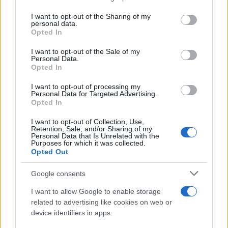
services and may gather and store information including but
not limited to your visit or usage behaviour. You may click to
I want to opt-out of the Sharing of my
personal data.
grant or deny consent to Google and its third-party tags to
Opted In
use your data for below specified purposes in below Google
consent section.
I want to opt-out of the Sale of my
Personal Data.
Opted In
I want to opt-out of processing my
Personal Data for Targeted Advertising.
Opted In
I want to opt-out of Collection, Use,
Retention, Sale, and/or Sharing of my
Personal Data that Is Unrelated with the
Purposes for which it was collected.
Opted Out
Google consents
I want to allow Google to enable storage
related to advertising like cookies on web or
device identifiers in apps.
Continua a leggere