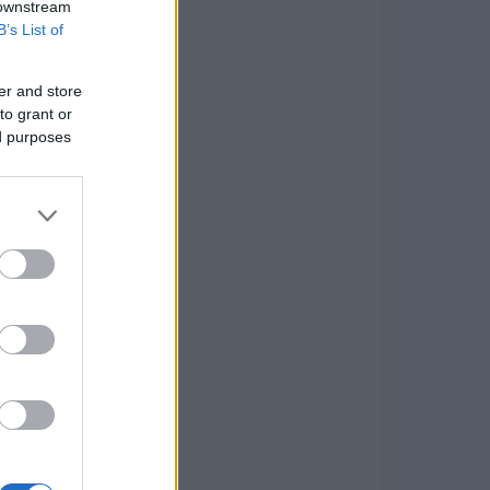
 downstream
B’s List of
er and store
to grant or
ed purposes