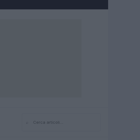
⌕
Cerca