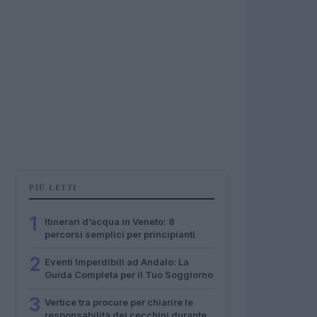
PIÙ LETTI
1
Itinerari d’acqua in Veneto: 8
percorsi semplici per principianti
2
Eventi Imperdibili ad Andalo: La
Guida Completa per il Tuo Soggiorno
3
Vertice tra procure per chiarire le
responsabilità dei cecchini durante