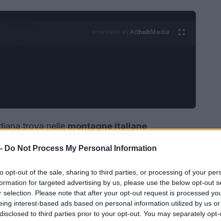
Ad
hub
Media
POWERED BY
idiana trova nelle
montagne italiane
frono paesaggi mozzafiato, atmosfere rilassanti
 -
Do Not Process My Personal Information
ngere molte di queste splendide destinazioni senza
omodi collegamenti in treno. Di seguito vengono
to opt-out of the sale, sharing to third parties, or processing of your per
formation for targeted advertising by us, please use the below opt-out s
nte ad accogliere gli appassionati per un inverno
r selection. Please note that after your opt-out request is processed y
eing interest-based ads based on personal information utilized by us or
disclosed to third parties prior to your opt-out. You may separately opt-