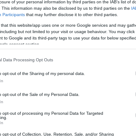
losure of your personal information by third parties on the IAB’s list of
. This information may also be disclosed by us to third parties on the
IA
Participants
that may further disclose it to other third parties.
 that this website/app uses one or more Google services and may gath
including but not limited to your visit or usage behaviour. You may click 
 to Google and its third-party tags to use your data for below specifi
ogle consent section.
l Data Processing Opt Outs
o opt-out of the Sharing of my personal data.
In
o opt-out of the Sale of my Personal Data.
In
to opt-out of processing my Personal Data for Targeted
ata di treno
ing.
In
 per gli amanti della neve. Per raggiungerla, è
o opt-out of Collection, Use, Retention, Sale, and/or Sharing