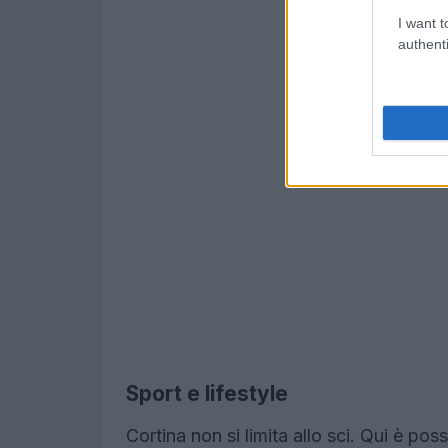
I want t
authenti
Sport e lifestyle
Cortina non si limita allo sci. Qui è pos