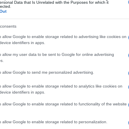
ersonal Data that Is Unrelated with the Purposes for which it
a e poi una telecabina che conduce direttamente
lected.
Out
ova immersi in un ambiente montano incantevole,
sport invernali e del relax alpino.
consents
o allow Google to enable storage related to advertising like cookies on
evice identifiers in apps.
 tutti i livelli di abilità. Che si sia principianti o
o allow my user data to be sent to Google for online advertising
s.
to allow Google to send me personalized advertising.
ur e sport
o allow Google to enable storage related to analytics like cookies on
resenta una fusione perfetta di eleganza e
evice identifiers in apps.
fino a Calalzo-Pieve di Cadore e un bus
o allow Google to enable storage related to functionality of the website
entro di attrazione in inverno. Con il servizio
garantita.
o allow Google to enable storage related to personalization.