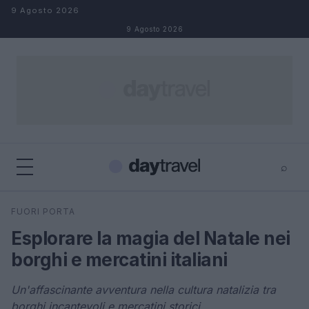
Salta al contenuto
9 Agosto 2026
9 Agosto 2026
⌕
×
⌕
FUORI PORTA
Cerca
Esplorare la magia del Natale nei
borghi e mercatini italiani
Un'affascinante avventura nella cultura natalizia tra
borghi incantevoli e mercatini storici.