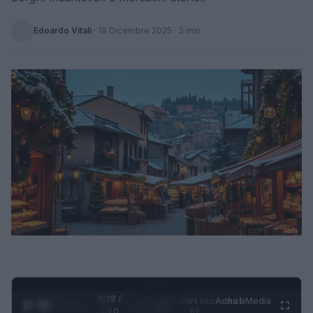
Edoardo Vitali
·
19 Dicembre 2025
· 3 min
0:29 /
Ad
hub
Media
POWERED
1
/
4
1:20
BY