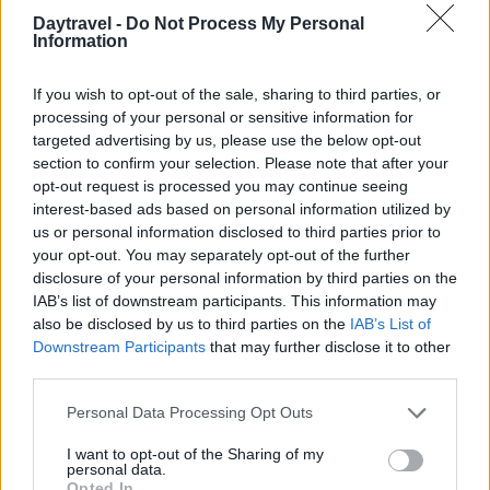
Daytravel -
Do Not Process My Personal
AUTORE
Information
Edoardo Vitali
Edoardo Vitali ha coordinato la copertura
If you wish to opt-out of the sale, sharing to third parties, or
della ristrutturazione del mercato ittico di
processing of your personal or sensitive information for
Palermo, sostenendo la linea editoriale sulla
targeted advertising by us, please use the below opt-out
trasparenza fiscale. Capo redattore
section to confirm your selection. Please note that after your
economia, porta in redazione un tratto
opt-out request is processed you may continue seeing
pragmatico e un dettaglio personale:
interest-based ads based on personal information utilized by
conserva ancora taccuini degli incontri in Sala
us or personal information disclosed to third parties prior to
delle Lapidi.
your opt-out. You may separately opt-out of the further
disclosure of your personal information by third parties on the
IAB’s list of downstream participants. This information may
also be disclosed by us to third parties on the
IAB’s List of
Downstream Participants
that may further disclose it to other
third parties.
Please note that this website/app uses one or more Google
Personal Data Processing Opt Outs
services and may gather and store information including but
not limited to your visit or usage behaviour. You may click to
I want to opt-out of the Sharing of my
personal data.
grant or deny consent to Google and its third-party tags to
Opted In