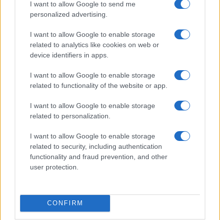
I want to allow Google to send me
personalized advertising.
I want to allow Google to enable storage
related to analytics like cookies on web or
device identifiers in apps.
I want to allow Google to enable storage
related to functionality of the website or app.
Odissea e Spider-Man: i film che hanno rivoluzionato
l’estate al cinema
I want to allow Google to enable storage
Alessandro Tassinari · 5 Ago 2026
related to personalization.
FUORI PORTA
I want to allow Google to enable storage
related to security, including authentication
functionality and fraud prevention, and other
user protection.
CONFIRM