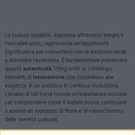
La cultura natalizia, espressa attraverso borghi e
mercatini unici, rappresenta un’opportunità
significativa per connettersi con le tradizioni locali
e stimolare l’economia. È fondamentale preservare
questa
autenticità
, integrando al contempo
elementi di
innovazione
che rispondano alle
esigenze di un pubblico in continua evoluzione.
L’analisi di tali trend riveste un’importanza cruciale
per comprendere come il Natale possa continuare
a essere un momento di festa e di valorizzazione
delle
identità culturali
.