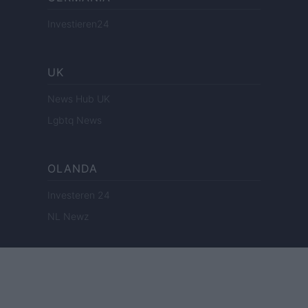
Investieren24
UK
News Hub UK
Lgbtq News
OLANDA
Investeren 24
NL Newz