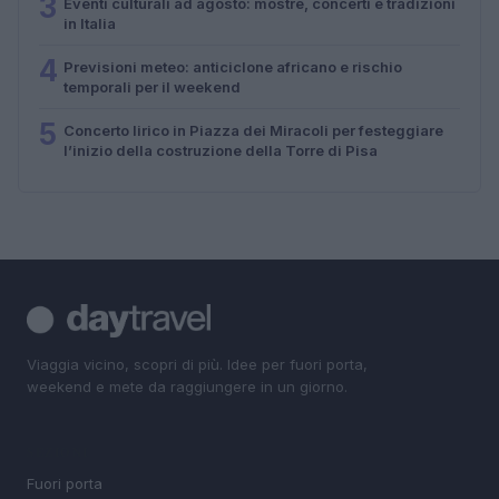
3
Eventi culturali ad agosto: mostre, concerti e tradizioni
in Italia
4
Previsioni meteo: anticiclone africano e rischio
temporali per il weekend
5
Concerto lirico in Piazza dei Miracoli per festeggiare
l’inizio della costruzione della Torre di Pisa
Viaggia vicino, scopri di più. Idee per fuori porta,
weekend e mete da raggiungere in un giorno.
SEZIONI
Fuori porta