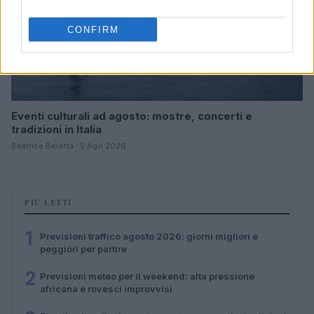
CONFIRM
Eventi culturali ad agosto: mostre, concerti e
tradizioni in Italia
Beatrice Beretta · 5 Ago 2026
PIÙ LETTI
1
Previsioni traffico agosto 2026: giorni migliori e
peggiori per partire
2
Previsioni meteo per il weekend: alta pressione
africana e rovesci improvvisi