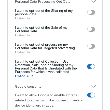
Continua a leggere
Please note that this website/app uses one or more Google
Personal Data Processing Opt Outs
services and may gather and store information including but
not limited to your visit or usage behaviour. You may click to
I want to opt-out of the Sharing of my
WEEKEND
personal data.
grant or deny consent to Google and its third-party tags to
Opted In
use your data for below specified purposes in below Google
consent section.
I want to opt-out of the Sale of my
Personal Data.
Opted In
I want to opt-out of processing my
Personal Data for Targeted Advertising.
Opted In
I want to opt-out of Collection, Use,
Retention, Sale, and/or Sharing of my
Personal Data that Is Unrelated with the
Purposes for which it was collected.
Opted Out
Previsioni traffico agosto 2026: giorni migliori e
peggiori per partire
Google consents
Alessandro Tassinari · 6 Ago 2026
I want to allow Google to enable storage
related to advertising like cookies on web or
WEEKEND
device identifiers in apps.