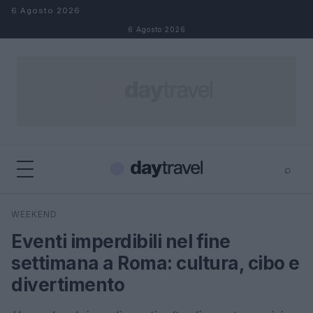
Salta al contenuto
6 Agosto 2026
6 Agosto 2026
⌕
×
⌕
WEEKEND
Cerca
Eventi imperdibili nel fine
settimana a Roma: cultura, cibo e
divertimento