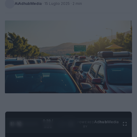
AiAdhubMedia
·
15 Luglio 2025
· 2 min
0:28 /
Ad
hub
Media
POWERED
1
/
4
1:21
BY