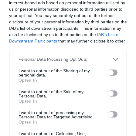
interest-based ads based on personal information utilized by
us or personal information disclosed to third parties prior to
your opt-out. You may separately opt-out of the further
disclosure of your personal information by third parties on the
IAB’s list of downstream participants. This information may
also be disclosed by us to third parties on the
IAB’s List of
Downstream Participants
that may further disclose it to other
third parties.
Oroscopo del weekend: cosa aspettarsi il 8 e 9
Please note that this website/app uses one or more Google
Personal Data Processing Opt Outs
agosto 2026
services and may gather and store information including but
Alessandro Tassinari · 8 Ago 2026
not limited to your visit or usage behaviour. You may click to
I want to opt-out of the Sharing of my
personal data.
grant or deny consent to Google and its third-party tags to
Opted In
WEEKEND
use your data for below specified purposes in below Google
consent section.
I want to opt-out of the Sale of my
Personal Data.
Opted In
I want to opt-out of processing my
Personal Data for Targeted Advertising.
Opted In
I want to opt-out of Collection, Use,