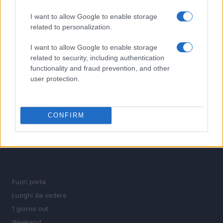
pratici
I want to allow Google to enable storage
5
Microclimi italiani: come scegliere spiagge, colline e
related to personalization.
città
I want to allow Google to enable storage
related to security, including authentication
functionality and fraud prevention, and other
user protection.
CONFIRM
Viaggia vicino, scopri di più. Idee per fuori porta,
weekend e mete da raggiungere in un giorno.
SEZIONI
Fuori porta
Luoghi da vedere
1 giorno out
Weekend