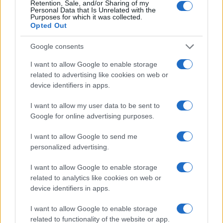
Retention, Sale, and/or Sharing of my
Personal Data that Is Unrelated with the
Purposes for which it was collected.
Opted Out
Google consents
Guida ai bollini del traffico per scegliere il weekend
giusto
I want to allow Google to enable storage
Alessandro Tassinari · 8 Ago 2026
related to advertising like cookies on web or
device identifiers in apps.
I want to allow my user data to be sent to
PIÙ LETTI
Google for online advertising purposes.
1
Itinerari d’acqua in Veneto: 8 percorsi semplici per
I want to allow Google to send me
principianti
personalized advertising.
2
Itinerario da Arequipa a Machu Picchu tra vulcani e
I want to allow Google to enable storage
tradizioni
related to analytics like cookies on web or
device identifiers in apps.
3
Le migliori location in Italia per eventi all’aperto
indimenticabili
I want to allow Google to enable storage
4
Itinerario nelle Dolomiti: tappe essenziali e consigli
related to functionality of the website or app.