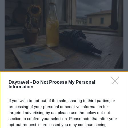
Temporali violenti al Nord e bollino rosso per il caldo:
il weekend italiano
Daytravel -
Do Not Process My Personal
Information
Alessandro Tassinari · 8 Ago 2026
WEEKEND
If you wish to opt-out of the sale, sharing to third parties, or
processing of your personal or sensitive information for
targeted advertising by us, please use the below opt-out
section to confirm your selection. Please note that after your
opt-out request is processed you may continue seeing