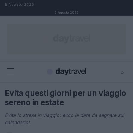
Salta al contenuto
8 Agosto 2026
8 Agosto 2026
⌕
×
⌕
Evita questi giorni per un viaggio
Cerca
sereno in estate
Evita lo stress in viaggio: ecco le date da segnare sul
calendario!