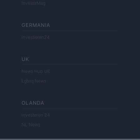
InvestirMag
GERMANIA
Investieren24
UK
News Hub UK
Lgbtq News
OLANDA
Investeren 24
NL Newz