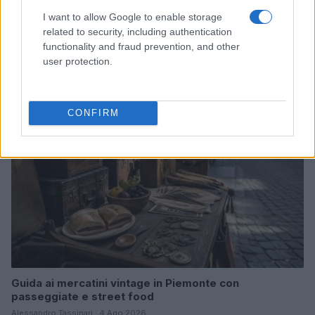
I want to allow Google to enable storage
Dalla gloria di Coppi al declino attuale: l’allarme per il
related to security, including authentication
ciclismo italiano
functionality and fraud prevention, and other
Beatrice Beretta · 4 Ago 2026
user protection.
FUORI PORTA
CONFIRM
Guida ai mercatini vintage in Piemonte con
passeggiate e street food
Alessandro Tassinari · 4 Ago 2026