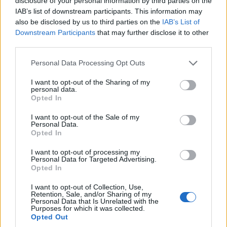
disclosure of your personal information by third parties on the
IAB’s list of downstream participants. This information may
also be disclosed by us to third parties on the
IAB’s List of
Downstream Participants
that may further disclose it to other
third parties.
Please note that this website/app uses one or more Google
Personal Data Processing Opt Outs
services and may gather and store information including but
not limited to your visit or usage behaviour. You may click to
I want to opt-out of the Sharing of my
personal data.
grant or deny consent to Google and its third-party tags to
Opted In
use your data for below specified purposes in below Google
consent section.
I want to opt-out of the Sale of my
Continua a leggere
Personal Data.
Opted In
FUORI PORTA
I want to opt-out of processing my
Personal Data for Targeted Advertising.
Opted In
I want to opt-out of Collection, Use,
Retention, Sale, and/or Sharing of my
Personal Data that Is Unrelated with the
Purposes for which it was collected.
Opted Out