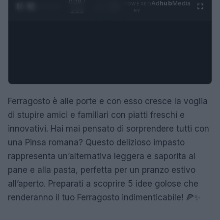
0:28 /
Ad
hub
Media
POWERED
1
/
4
1:23
BY
Ferragosto è alle porte e con esso cresce la voglia
di stupire amici e familiari con piatti freschi e
innovativi. Hai mai pensato di sorprendere tutti con
una Pinsa romana? Questo delizioso impasto
rappresenta un’alternativa leggera e saporita al
pane e alla pasta, perfetta per un pranzo estivo
all’aperto. Preparati a scoprire 5 idee golose che
renderanno il tuo Ferragosto indimenticabile! 🍕✨