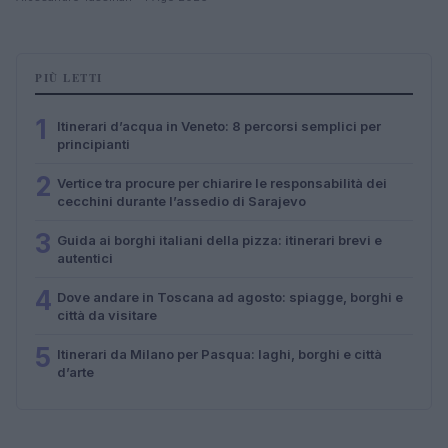
PIÙ LETTI
1
Itinerari d’acqua in Veneto: 8 percorsi semplici per
principianti
2
Vertice tra procure per chiarire le responsabilità dei
cecchini durante l’assedio di Sarajevo
3
Guida ai borghi italiani della pizza: itinerari brevi e
autentici
4
Dove andare in Toscana ad agosto: spiagge, borghi e
città da visitare
5
Itinerari da Milano per Pasqua: laghi, borghi e città
d’arte