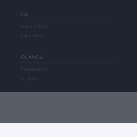
UK
News Hub UK
Lgbtq News
OLANDA
Investeren 24
NL Newz