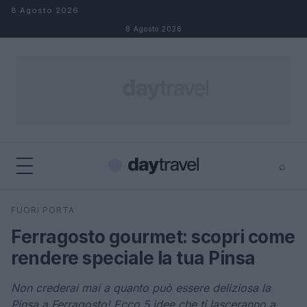
Salta al contenuto
8 Agosto 2026
8 Agosto 2026
⌕
×
⌕
FUORI PORTA
Cerca
Ferragosto gourmet: scopri come
rendere speciale la tua Pinsa
Non crederai mai a quanto può essere deliziosa la
Pinsa a Ferragosto! Ecco 5 idee che ti lasceranno a