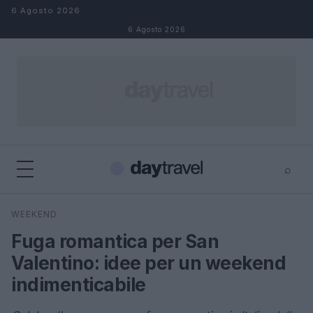
Salta al contenuto
6 Agosto 2026
6 Agosto 2026
⌕
×
⌕
WEEKEND
Cerca
Fuga romantica per San
Valentino: idee per un weekend
indimenticabile