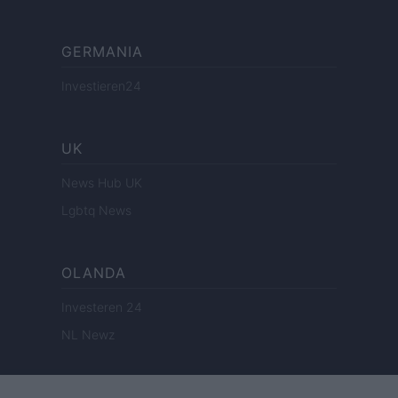
GERMANIA
Investieren24
UK
News Hub UK
Lgbtq News
OLANDA
Investeren 24
NL Newz