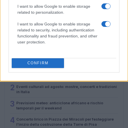
I want to allow Google to enable storage
related to personalization.
Previsioni meteo: anticiclone africano e rischio
I want to allow Google to enable storage
temporali per il weekend
related to security, including authentication
Alessandro Tassinari · 5 Ago 2026
functionality and fraud prevention, and other
user protection.
PIÙ LETTI
CONFIRM
1
Previsioni meteo per il weekend: alta pressione
africana e rovesci improvvisi
2
Eventi culturali ad agosto: mostre, concerti e tradizioni
in Italia
3
Previsioni meteo: anticiclone africano e rischio
temporali per il weekend
4
Concerto lirico in Piazza dei Miracoli per festeggiare
l’inizio della costruzione della Torre di Pisa