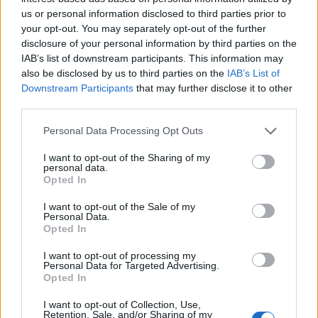
us or personal information disclosed to third parties prior to
your opt-out. You may separately opt-out of the further
disclosure of your personal information by third parties on the
IAB’s list of downstream participants. This information may
also be disclosed by us to third parties on the
IAB’s List of
Downstream Participants
that may further disclose it to other
third parties.
Please note that this website/app uses one or more Google
Personal Data Processing Opt Outs
services and may gather and store information including but
not limited to your visit or usage behaviour. You may click to
I want to opt-out of the Sharing of my
personal data.
Previsioni meteo per il weekend: alta pressione
grant or deny consent to Google and its third-party tags to
Opted In
africana e rovesci improvvisi
use your data for below specified purposes in below Google
Alessandro Tassinari · 6 Ago 2026
consent section.
I want to opt-out of the Sale of my
Personal Data.
Opted In
WEEKEND
I want to opt-out of processing my
Personal Data for Targeted Advertising.
Opted In
I want to opt-out of Collection, Use,
Retention, Sale, and/or Sharing of my