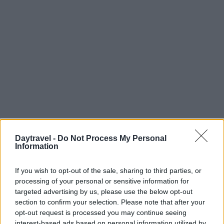
Daytravel -
Do Not Process My Personal
Information
If you wish to opt-out of the sale, sharing to third parties, or
Continua a leggere
processing of your personal or sensitive information for
targeted advertising by us, please use the below opt-out
section to confirm your selection. Please note that after your
WEEKEND
opt-out request is processed you may continue seeing
interest-based ads based on personal information utilized by