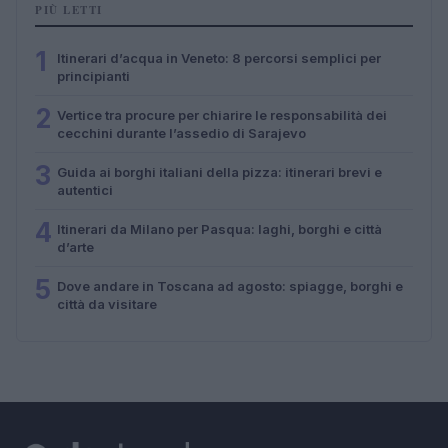
PIÙ LETTI
1
Itinerari d’acqua in Veneto: 8 percorsi semplici per
principianti
2
Vertice tra procure per chiarire le responsabilità dei
cecchini durante l’assedio di Sarajevo
3
Guida ai borghi italiani della pizza: itinerari brevi e
autentici
4
Itinerari da Milano per Pasqua: laghi, borghi e città
d’arte
5
Dove andare in Toscana ad agosto: spiagge, borghi e
città da visitare