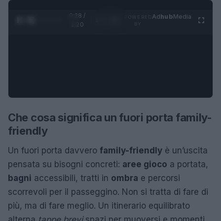
0:29 /
Ad
hub
Media
POWERED
1
/
4
1:20
BY
Che cosa significa un fuori porta family-
friendly
Un fuori porta davvero
family-friendly
è un’uscita
pensata su bisogni concreti:
aree gioco
a portata,
bagni
accessibili, tratti in
ombra
e percorsi
scorrevoli per il passeggino. Non si tratta di fare di
più, ma di fare meglio. Un itinerario equilibrato
alterna
tappe brevi
spazi per muoversi e momenti