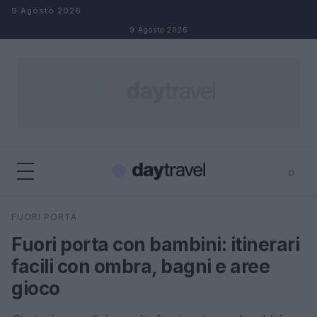
Salta al contenuto
9 Agosto 2026
9 Agosto 2026
⌕
×
⌕
FUORI PORTA
Cerca
Fuori porta con bambini: itinerari
facili con ombra, bagni e aree
gioco