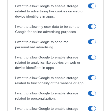
volta. Così si riducono le sovrapposizioni (gioco +
I want to allow Google to enable storage
related to advertising like cookies on web or
merenda + foto) che spesso agitano i bambini e
device identifiers in apps.
affaticano gli adulti.
I want to allow my user data to be sent to
Con questo schema, ogni famiglia può adattare
Google for online advertising purposes.
distanze e tempi alle proprie esigenze, scegliendo
I want to allow Google to send me
luoghi con
ombre
generose,
servizi
affidabili e
personalized advertising.
spazi sicuri. Il risultato è un’uscita dal ritmo sereno,
I want to allow Google to enable storage
dove anche gli imprevisti diventano gestibili perché
related to analytics like cookies on web or
il percorso è stato pensato per respirare e godersi il
device identifiers in apps.
tempo insieme.
I want to allow Google to enable storage
related to functionality of the website or app.
AUTORE
I want to allow Google to enable storage
Beatrice Beretta
related to personalization.
Beatrice Beretta, basata a Bologna, annotò
I want to allow Google to enable storage
per la prima volta itinerari durante una notte al