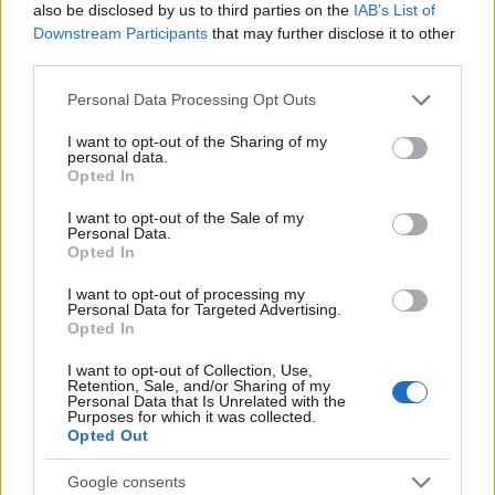
also be disclosed by us to third parties on the
IAB’s List of
scattare con un adulto. I più grandi apprezzano
Downstream Participants
that may further disclose it to other
micro-sfide a tempo: raggiungere la fontana in X
third parties.
passi, memorizzare tre elementi di un monumento,
Please note that this website/app uses one or more Google
Personal Data Processing Opt Outs
raccontare una storia sul luogo. In tutte le fasce
services and may gather and store information including but
d’età vale il principio del
gioco libero
alternato a
not limited to your visit or usage behaviour. You may click to
I want to opt-out of the Sharing of my
personal data.
grant or deny consent to Google and its third-party tags to
momenti guidati: si canalizza l’energia con brevi
Opted In
use your data for below specified purposes in below Google
proposte e si restituisce autonomia subito dopo.
consent section.
I want to opt-out of the Sale of my
Personal Data.
Opted In
Schema-tipo di itinerario zero stress
I want to opt-out of processing my
Un copione facile da replicare prevede: 1) arrivo
Personal Data for Targeted Advertising.
Opted In
con parcheggio o fermata comoda; 2) breve
camminata all’ombra verso
area gioco
3) sosta
I want to opt-out of Collection, Use,
Retention, Sale, and/or Sharing of my
bagni e acqua; 4) tratto panoramico con panchine;
Personal Data that Is Unrelated with the
Purposes for which it was collected.
5) snack sotto alberi o portico; 6) rientro con
Opted Out
possibilità di taglio corto. Ogni tappa dura meno di
Google consents
trenta minuti, con una sola attività protagonista per