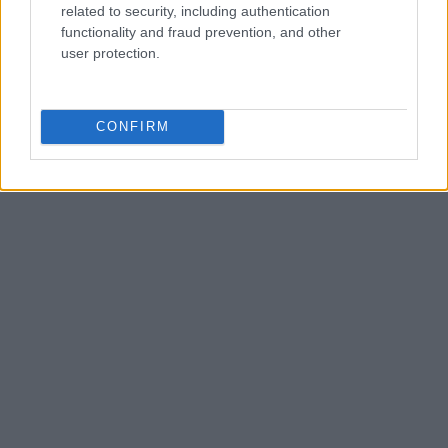
related to security, including authentication
portico di San Luca: da allora coordina
functionality and fraud prevention, and other
rubriche sui viaggi urbani. In redazione
user protection.
promuove reportage su mobilità sostenibile e
porta con sé una mappa tascabile dei vicoli
bolognesi come talismano professionale.
CONFIRM