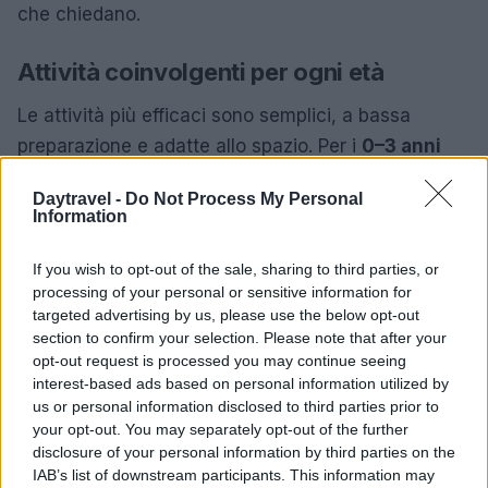
che chiedano.
Attività coinvolgenti per ogni età
Le attività più efficaci sono semplici, a bassa
preparazione e adatte allo spazio. Per i
0–3 anni
funzionano passeggiate sensoriali: toccare la
Daytravel -
Do Not Process My Personal
corteccia, osservare le ombre, ascoltare uccellini.
Information
Giochi come “
cerca il colore
” (trovare tre oggetti
verdi) mantengono l’attenzione e non richiedono
If you wish to opt-out of the sale, sharing to third parties, or
processing of your personal or sensitive information for
materiali. Per i
4–6 anni
ottime le cacce al
targeted advertising by us, please use the below opt-out
dettaglio: forme, numeri sui cartelli, foglie diverse
section to confirm your selection. Please note that after your
da contare, micro-percorsi tra panchine come
opt-out request is processed you may continue seeing
interest-based ads based on personal information utilized by
tappe di una mini-impresa.
us or personal information disclosed to third parties prior to
your opt-out. You may separately opt-out of the further
Per i
7–10 anni
si possono introdurre mappe
disclosure of your personal information by third parties on the
semplici, bussola giocattolo o una lista di foto da
IAB’s list of downstream participants. This information may