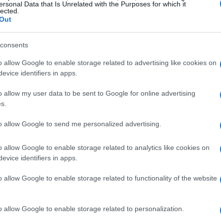
ersonal Data that Is Unrelated with the Purposes for which it
lected.
 di Spaccanapoli
, l’anima pulsante della città. Qui,
Out
delle botteghe artigiane e alla bellezza delle
consents
una storia, da
San Domenico Maggiore
ai
tica.
o allow Google to enable storage related to advertising like cookies on
evice identifiers in apps.
i Napoli
o allow my user data to be sent to Google for online advertising
s.
Sansevero
, dove si trova il
Cristo Velato
.
to allow Google to send me personalized advertising.
 emozionanti al mondo, colpisce per la sua
 di marmo che sembra quasi reale. La perfezione
o allow Google to enable storage related to analytics like cookies on
evice identifiers in apps.
o allow Google to enable storage related to functionality of the website
o allow Google to enable storage related to personalization.