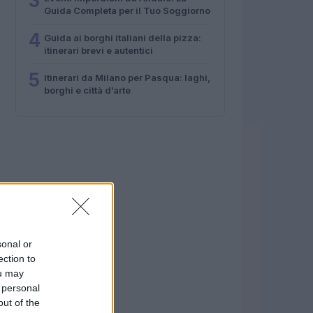
3
Guida Completa per il Tuo Soggiorno
4
Guida ai borghi italiani della pizza:
itinerari brevi e autentici
5
Itinerari da Milano per Pasqua: laghi,
borghi e città d’arte
sonal or
ection to
ou may
 personal
out of the