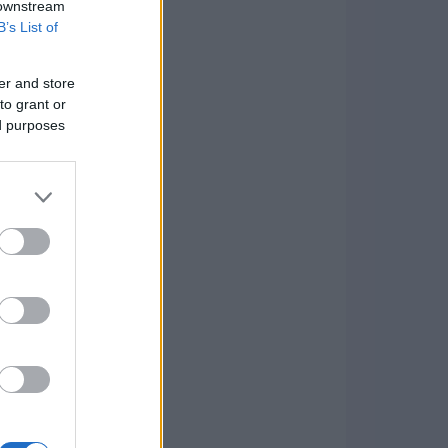
 downstream
B’s List of
er and store
to grant or
ed purposes