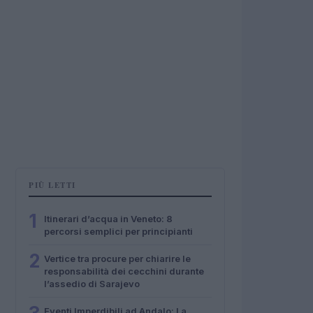
PIÙ LETTI
1
Itinerari d’acqua in Veneto: 8
percorsi semplici per principianti
2
Vertice tra procure per chiarire le
responsabilità dei cecchini durante
l’assedio di Sarajevo
Eventi Imperdibili ad Andalo: La