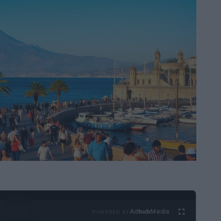
Ad
hub
Media
POWERED BY