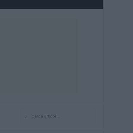
⌕
Cerca