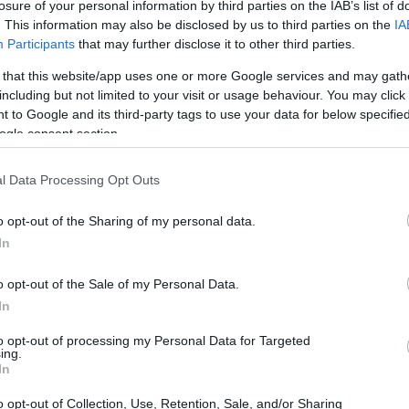
losure of your personal information by third parties on the IAB’s list of
. This information may also be disclosed by us to third parties on the
IA
Participants
that may further disclose it to other third parties.
 that this website/app uses one or more Google services and may gath
including but not limited to your visit or usage behaviour. You may click 
 to Google and its third-party tags to use your data for below specifi
ogle consent section.
l Data Processing Opt Outs
 e nella zona di Posillipo
o opt-out of the Sharing of my personal data.
eggiata lungo il
lungomare Caracciolo
. Questo
In
belli d’Europa. Camminare tra
Castel dell’Ovo
,
o opt-out of the Sale of my Personal Data.
vio
che svetta e Capri all’orizzonte, è
In
l tramonto, il cielo si tinge di sfumature dorate,
to opt-out of processing my Personal Data for Targeted
ing.
In
 Spaccanapoli
o opt-out of Collection, Use, Retention, Sale, and/or Sharing