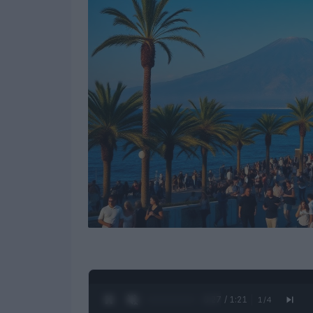
0:28 / 1:21
1
/
4