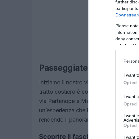
further disc
participants
Downstream 
Please note
information 
deny consent
in below Go
Persona
Passeggiate sul lungomare
I want t
Iniziamo il nostro viaggio con una pass
Opted 
tratto costiero è considerato tra i più 
I want t
via Partenope e Mergellina, con il
Vesu
Opted 
un’esperienza che lascia senza parole. A
I want 
rendendo il panorama magico.
Advertis
Opted 
Scoprire il fascino dei vicoli di
I want t