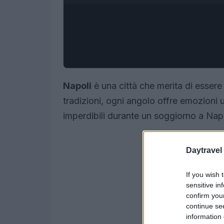
Napoli
è una città che merita di essere 
tradizioni, ogni angolo offre emozioni 
imperdibili durante un soggiorno a Napo
Daytravel
If you wish 
sensitive in
confirm you
continue se
information 