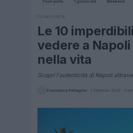
Fuori porta
1 giorno out
Weekend
FUORI PORTA
Le 10 imperdibili
vedere a Napoli
nella vita
Scopri l'autenticità di Napoli attrav
Francesca Pellegrini
·
3 Febbraio 2026
· 3 mi