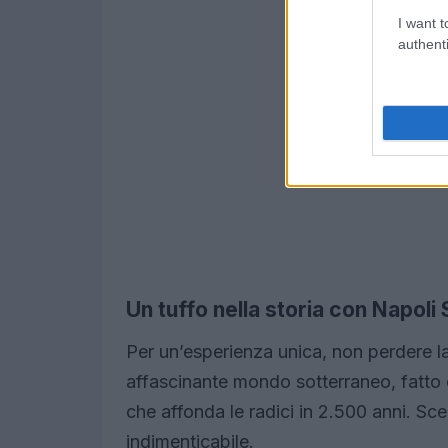
I want t
authenti
Un tuffo nella storia con Napoli
Per un’esperienza unica, non perdere la
affascinante mondo sotterraneo, fatto d
che affonda le radici in 2.500 anni. Sc
indimenticabile.