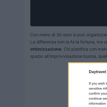
Con meno di 30 euro si può organizzar
La differenza non la fa la fortuna, ma 
ottimizzazione
. Chi pianifica con met
spazio all’improvvisazione buona, quell
Daytravel
If you wish 
sensitive in
confirm you
continue se
information 