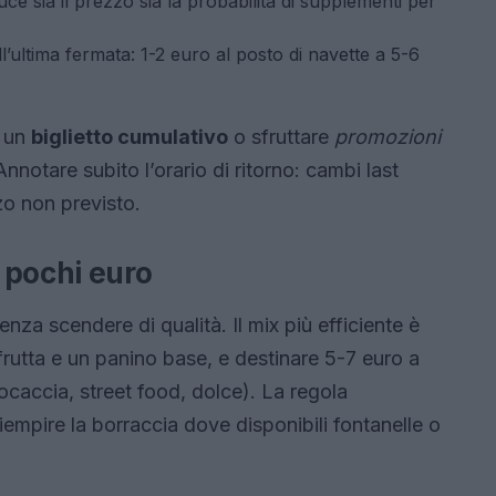
uce sia il prezzo sia la probabilità di supplementi per
ultima fermata: 1-2 euro al posto di navette a 5-6
e un
biglietto cumulativo
o sfruttare
promozioni
nnotare subito l’orario di ritorno: cambi last
o non previsto.
 pochi euro
enza scendere di qualità. Il mix più efficiente è
frutta e un panino base, e destinare 5-7 euro a
focaccia, street food, dolce). La regola
empire la borraccia dove disponibili fontanelle o