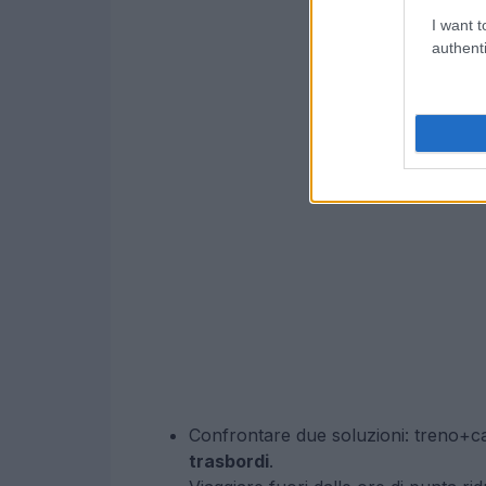
I want t
authenti
Confrontare due soluzioni: treno+c
trasbordi
.