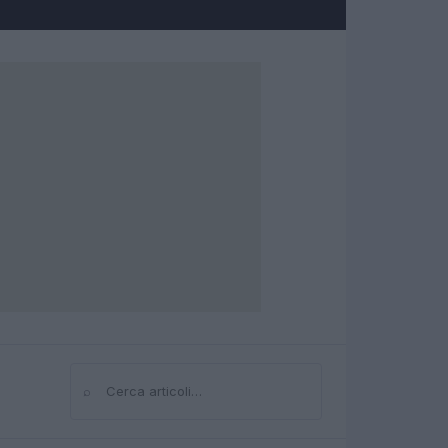
⌕
Cerca