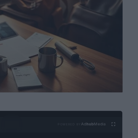
Ad
hub
Media
POWERED BY