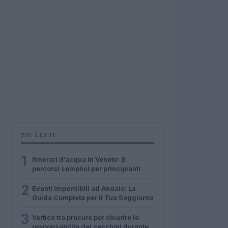
PIÙ LETTI
1
Itinerari d’acqua in Veneto: 8
percorsi semplici per principianti
2
Eventi Imperdibili ad Andalo: La
Guida Completa per il Tuo Soggiorno
3
Vertice tra procure per chiarire le
responsabilità dei cecchini durante