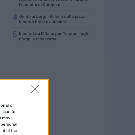
l’assedio di Sarajevo
4
Guida ai borghi italiani della pizza:
itinerari brevi e autentici
5
Itinerari da Milano per Pasqua: laghi,
borghi e città d’arte
sonal or
ection to
ou may
 personal
out of the