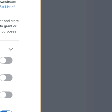
 downstream
B’s List of
er and store
to grant or
ed purposes