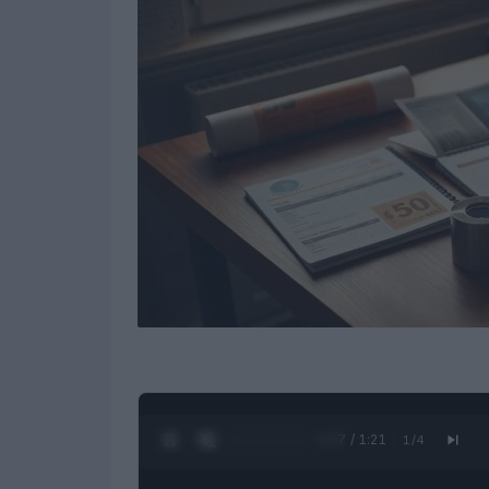
0:28 / 1:21
1
/
4