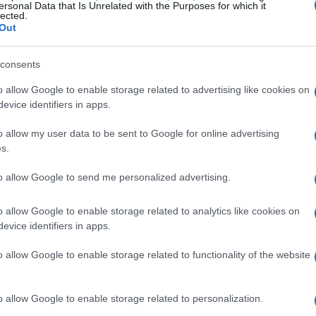
categorie minime:
andata/ritorno
trasporti
ersonal Data that Is Unrelated with the Purposes for which it
lected.
tra. A queste si aggiungono due variabili da non
Out
iù è lungo, più si spende in snack) e
consents
o allow Google to enable storage related to advertising like cookies on
con margine del 10%.
evice identifiers in apps.
% pasti, 25% ingressi/extra.
o allow my user data to be sent to Google for online advertising
enze di prezzo locali.
s.
eti per spendere meno
to allow Google to send me personalized advertising.
 il tetto. La strategia più efficace è anticipare e
o allow Google to enable storage related to analytics like cookies on
evice identifiers in apps.
ratte regionali, i treni
regionali veloci
costano
sulle distanze brevi, la differenza di tempo è
o allow Google to enable storage related to functionality of the website
ane spesso collegano direttamente centri storici
o allow Google to enable storage related to personalization.