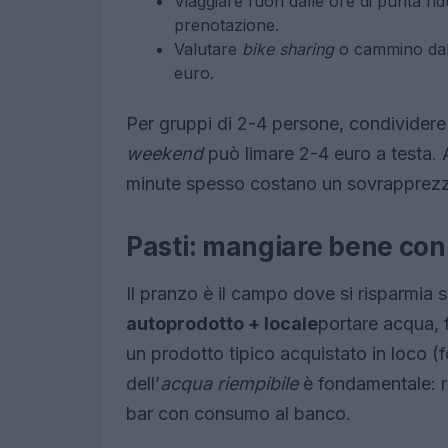
Viaggiare fuori dalle ore di punta rid
prenotazione.
Valutare
bike sharing
o cammino dall’
euro.
Per gruppi di 2-4 persone, condivider
weekend
può limare 2-4 euro a testa. A
minute spesso costano un sovrapprezz
Pasti: mangiare bene con
Il pranzo è il campo dove si risparmia s
autoprodotto + locale
portare acqua, 
un prodotto tipico acquistato in loco (
dell’
acqua riempibile
è fondamentale: ri
bar con consumo al banco.