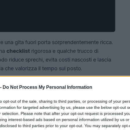
e una gita fuori porta sorprendentemente ricca.
una
checklist
rigorosa e qualche trucco di
odo riduce sprechi, evita costi nascosti e lascia
a che valorizza il tempo sul posto.
 -
Do Not Process My Personal Information
to opt-out of the sale, sharing to third parties, or processing of your per
formation for targeted advertising by us, please use the below opt-out s
r selection. Please note that after your opt-out request is processed y
eing interest-based ads based on personal information utilized by us or
disclosed to third parties prior to your opt-out. You may separately opt-