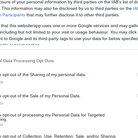
losure of your personal information by third parties on the IAB’s list of
. This information may also be disclosed by us to third parties on the
IA
Participants
that may further disclose it to other third parties.
 that this website/app uses one or more Google services and may gath
including but not limited to your visit or usage behaviour. You may click 
 to Google and its third-party tags to use your data for below specifi
ogle consent section.
l Data Processing Opt Outs
incide davvero:
trasporto
pasti
e
ingressi
.
o opt-out of the Sharing of my personal data.
, un
template di budget
da copiare sul telefono e
In
omplessivi, pensati per scenari diversi: borghi,
o opt-out of the Sale of my Personal Data.
In
ide davvero sotto i 30 euro
to opt-out of processing my Personal Data for Targeted
ing.
In
 costi. La regola è semplice: ogni voce va stimata
o opt-out of Collection, Use, Retention, Sale, and/or Sharing