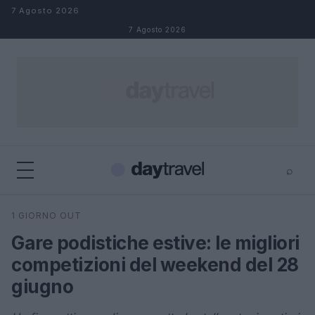
Salta al contenuto
7 Agosto 2026
7 Agosto 2026
⌕
×
⌕
1 GIORNO OUT
Cerca
Gare podistiche estive: le migliori
competizioni del weekend del 28
giugno