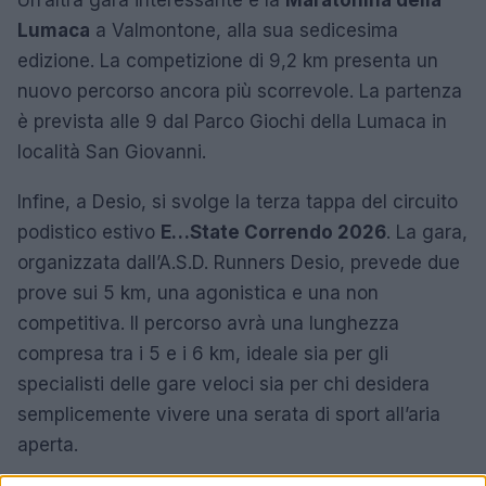
Un’altra gara interessante è la
Maratonina della
Lumaca
a Valmontone, alla sua sedicesima
edizione. La competizione di 9,2 km presenta un
nuovo percorso ancora più scorrevole. La partenza
è prevista alle 9 dal Parco Giochi della Lumaca in
località San Giovanni.
Infine, a Desio, si svolge la terza tappa del circuito
podistico estivo
E…State Correndo 2026
. La gara,
organizzata dall’A.S.D. Runners Desio, prevede due
prove sui 5 km, una agonistica e una non
competitiva. Il percorso avrà una lunghezza
compresa tra i 5 e i 6 km, ideale sia per gli
specialisti delle gare veloci sia per chi desidera
semplicemente vivere una serata di sport all’aria
aperta.