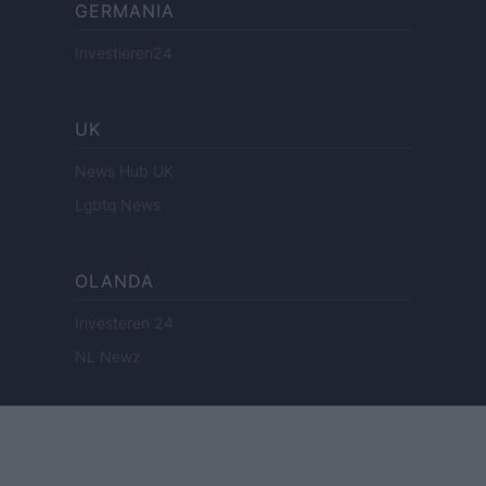
GERMANIA
Investieren24
UK
News Hub UK
Lgbtq News
OLANDA
Investeren 24
NL Newz