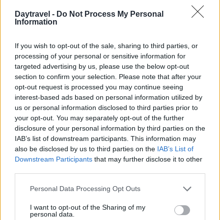
Daytravel -
Do Not Process My Personal
Information
AUTORE
Alessandro Tassinari
If you wish to opt-out of the sale, sharing to third parties, or
Alessandro Tassinari, torinese con passaporto
processing of your personal or sensitive information for
pieno di timbri, riscrisse un percorso alpino
targeted advertising by us, please use the below opt-out
dopo un incontro al Rifugio Garelli: oggi cura
section to confirm your selection. Please note that after your
storie di viaggio in chiave narrativa. In
opt-out request is processed you may continue seeing
redazione predilige longform, sostiene
interest-based ads based on personal information utilized by
l'attenzione al paesaggio e conserva un
us or personal information disclosed to third parties prior to
taccuino logoro con mappe disegnate a
your opt-out. You may separately opt-out of the further
mano.
disclosure of your personal information by third parties on the
IAB’s list of downstream participants. This information may
also be disclosed by us to third parties on the
IAB’s List of
Downstream Participants
that may further disclose it to other
third parties.
Please note that this website/app uses one or more Google
Personal Data Processing Opt Outs
services and may gather and store information including but
not limited to your visit or usage behaviour. You may click to
I want to opt-out of the Sharing of my
personal data.
grant or deny consent to Google and its third-party tags to