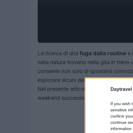
La ricerca di una
fuga dalla routine
e 
nella natura trovano nella gita in treno
consente non solo di spostarsi comoda
esplorare alcuni dei luoghi più affascinan
Nel presente articolo, vengono proposte
Daytravel
weekend successivo.
If you wish 
sensitive in
confirm you
continue se
information 