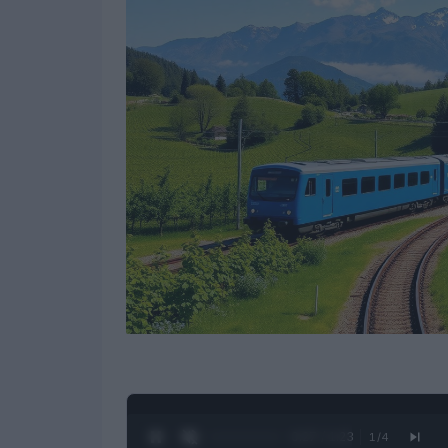
0:28 / 1:23
1
/
4