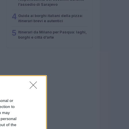
l’assedio di Sarajevo
4
Guida ai borghi italiani della pizza:
itinerari brevi e autentici
5
Itinerari da Milano per Pasqua: laghi,
borghi e città d’arte
sonal or
ection to
ou may
 personal
out of the