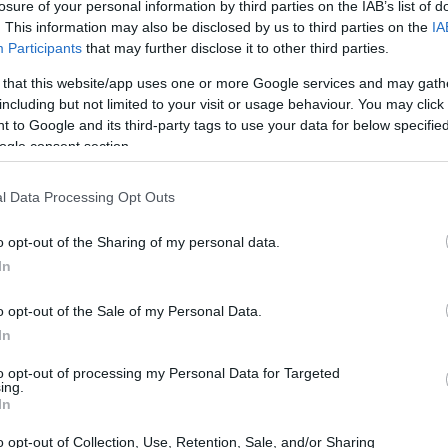
losure of your personal information by third parties on the IAB’s list of
. This information may also be disclosed by us to third parties on the
IA
Participants
that may further disclose it to other third parties.
 that this website/app uses one or more Google services and may gath
including but not limited to your visit or usage behaviour. You may click 
 to Google and its third-party tags to use your data for below specifi
ogle consent section.
l Data Processing Opt Outs
o opt-out of the Sharing of my personal data.
In
 tra storia e bellezza
o opt-out of the Sale of my Personal Data.
In
’arte
e i borghi storici che attendono solo di
to opt-out of processing my Personal Data for Targeted
ing.
sente di muoversi facilmente tra queste
In
e musei prestigiosi e palazzi storici, rimanendo
o opt-out of Collection, Use, Retention, Sale, and/or Sharing