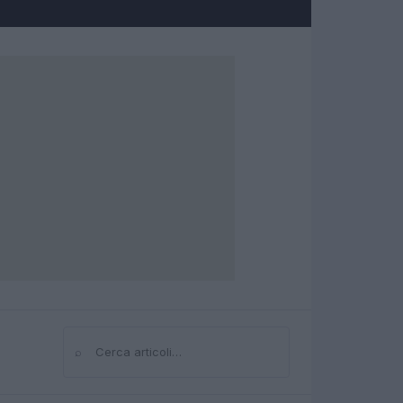
⌕
Cerca