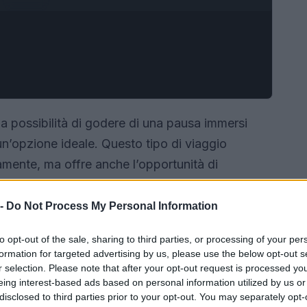
la possibilità di godere di una pausa immersi
 un’opzione ideale. Questo tipo di viaggio
mente, ma offre anche l’opportunità di
ti della Lombardia e, in futuro, dell’intera Italia.
 diverse tipologie di gite da considerare per il
 -
Do Not Process My Personal Information
to opt-out of the sale, sharing to third parties, or processing of your per
formation for targeted advertising by us, please use the below opt-out s
r selection. Please note that after your opt-out request is processed y
eing interest-based ads based on personal information utilized by us or
disclosed to third parties prior to your opt-out. You may separately opt-