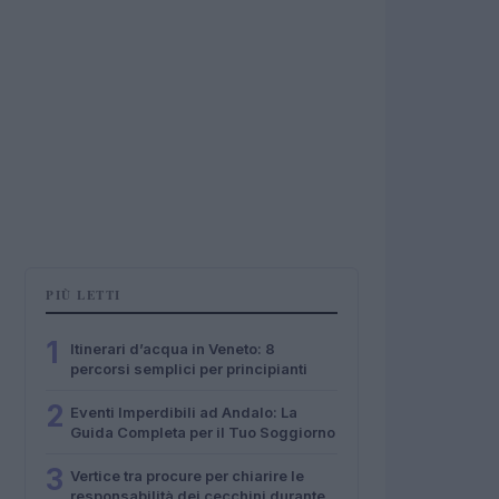
PIÙ LETTI
1
Itinerari d’acqua in Veneto: 8
percorsi semplici per principianti
2
Eventi Imperdibili ad Andalo: La
Guida Completa per il Tuo Soggiorno
3
Vertice tra procure per chiarire le
responsabilità dei cecchini durante