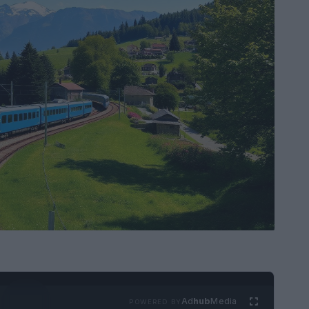
Ad
hub
Media
POWERED BY