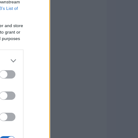
 downstream
B’s List of
er and store
to grant or
ed purposes