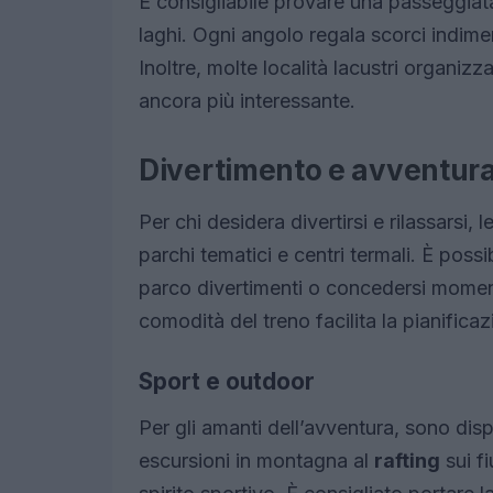
È consigliabile provare una passeggiat
laghi. Ogni angolo regala scorci indimen
Inoltre, molte località lacustri organizz
ancora più interessante.
Divertimento e avventura: a
Per chi desidera divertirsi e rilassarsi
parchi tematici e centri termali. È poss
parco divertimenti o concedersi moment
comodità del treno facilita la pianifica
Sport e outdoor
Per gli amanti dell’avventura, sono dispo
escursioni in montagna al
rafting
sui fi