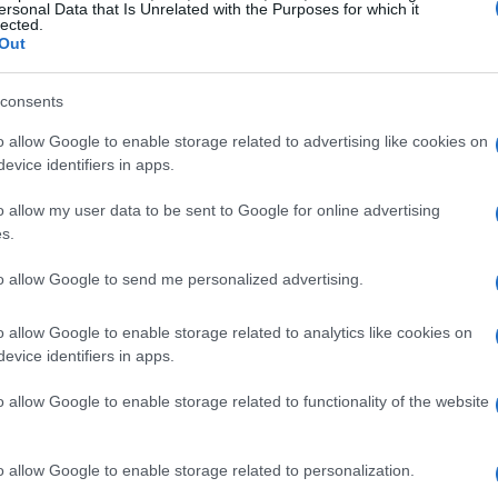
ici. Gli itinerari proposti offrono un’esperienza
ersonal Data that Is Unrelated with the Purposes for which it
lected.
e che contraddistinguono queste località.
Out
consents
o allow Google to enable storage related to advertising like cookies on
cca Milano, con il suo Duomo e le opere di
evice identifiers in apps.
ergamo e Brescia offrono un patrimonio
o allow my user data to be sent to Google for online advertising
appresenta un’opportunità per approfondire la
s.
rare l’arte che ha segnato il nostro passato.
to allow Google to send me personalized advertising.
timento in riva all’acqua
o allow Google to enable storage related to analytics like cookies on
evice identifiers in apps.
a in treno è quella di dirigersi verso i laghi della
mo
e il
Lago Maggiore
offrono panorami
o allow Google to enable storage related to functionality of the website
a volta arrivati, è possibile navigare sulle acque
ici borghi e gustare la cucina locale.
o allow Google to enable storage related to personalization.