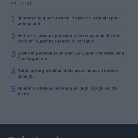
PIÙ LETTI
1
Itinerari d’acqua in Veneto: 8 percorsi semplici per
principianti
2
Vertice tra procure per chiarire le responsabilità dei
cecchini durante l’assedio di Sarajevo
3
Eventi Imperdibili ad Andalo: La Guida Completa per il
Tuo Soggiorno
4
Guida ai borghi italiani della pizza: itinerari brevi e
autentici
5
Itinerari da Milano per Pasqua: laghi, borghi e città
d’arte