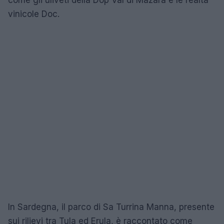
come gli uliveti della Dop Val di Mazara e le realtà
vinicole Doc.
In Sardegna, il parco di Sa Turrina Manna, presente
sui rilievi tra Tula ed Erula, è raccontato come