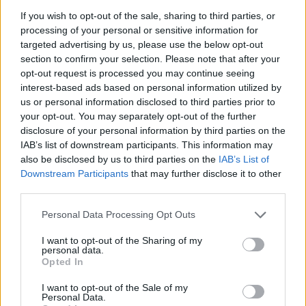
produzione nazionale da vento.
If you wish to opt-out of the sale, sharing to third parties, or
processing of your personal or sensitive information for
La guida dei parchi pone infine l’accento su un
targeted advertising by us, please use the below opt-out
messaggio chiaro: quando gli impianti sono
section to confirm your selection. Please note that after your
progettati e gestiti con attenzione, la
transizione
opt-out request is processed you may continue seeing
interest-based ads based on personal information utilized by
energetica
può procedere di pari passo con la
us or personal information disclosed to third parties prior to
tutela del paesaggio e lo sviluppo di nuove forme di
your opt-out. You may separately opt-out of the further
turismo sostenibile. Per il viaggiatore significa
disclosure of your personal information by third parties on the
IAB’s list of downstream participants. This information may
scoprire territori meno battuti, gustare prodotti
also be disclosed by us to third parties on the
IAB’s List of
locali e comprendere sul campo come funziona
Downstream Participants
that may further disclose it to other
l’energia pulita.
third parties.
Please note that this website/app uses one or more Google
Personal Data Processing Opt Outs
services and may gather and store information including but
not limited to your visit or usage behaviour. You may click to
I want to opt-out of the Sharing of my
AUTORE
personal data.
Alessandro Tassinari
grant or deny consent to Google and its third-party tags to
Opted In
use your data for below specified purposes in below Google
Alessandro Tassinari, torinese con passaporto
consent section.
I want to opt-out of the Sale of my
pieno di timbri, riscrisse un percorso alpino
Personal Data.
dopo un incontro al Rifugio Garelli: oggi cura