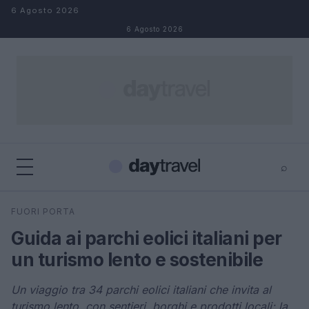
Salta al contenuto
6 Agosto 2026
6 Agosto 2026
⌕
×
⌕
FUORI PORTA
Cerca
Guida ai parchi eolici italiani per
un turismo lento e sostenibile
Un viaggio tra 34 parchi eolici italiani che invita al
turismo lento, con sentieri, borghi e prodotti locali; la