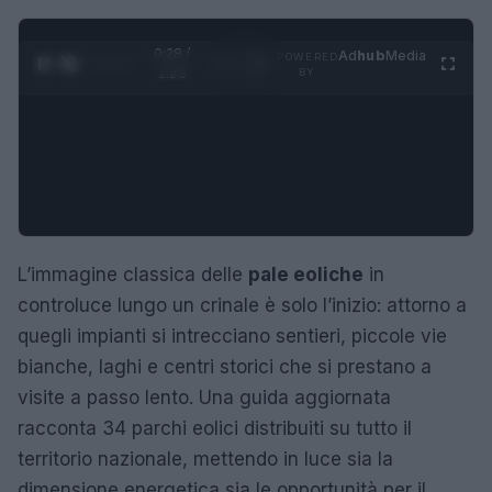
0:29 /
Ad
hub
Media
POWERED
1
/
4
1:23
BY
L’immagine classica delle
pale eoliche
in
controluce lungo un crinale è solo l’inizio: attorno a
quegli impianti si intrecciano sentieri, piccole vie
bianche, laghi e centri storici che si prestano a
visite a passo lento. Una guida aggiornata
racconta 34 parchi eolici distribuiti su tutto il
territorio nazionale, mettendo in luce sia la
dimensione energetica sia le opportunità per il