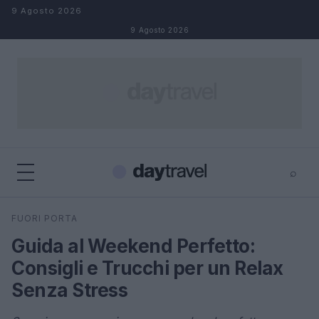
Salta al contenuto
9 Agosto 2026
9 Agosto 2026
⌕
×
⌕
FUORI PORTA
Cerca
Guida al Weekend Perfetto:
Consigli e Trucchi per un Relax
Senza Stress