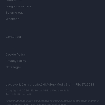
Luoghi da vedere
1 giorno out
Weekend
MAGAZINE
Contattaci
LEGALE
Cookie Policy
Privacy Policy
Note legali
daytravel.it è una proprietà di AdHub Media S.r.l. — REA 2729933
Copyright © 2026 · Edito da AdHub Media — Italia
Tutti i diritti riservati
I contenuti sono curati dalla redazione con il supporto di strumenti digitali e
realizzati in collaborazione con autori indipendenti.