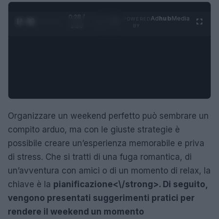
0:29 /
Ad
hub
Media
POWERED
1
/
4
1:23
BY
Organizzare un weekend perfetto può sembrare un
compito arduo, ma con le giuste strategie è
possibile creare un’esperienza memorabile e priva
di stress. Che si tratti di una fuga romantica, di
un’avventura con amici o di un momento di relax, la
chiave è la
pianificazione<\/strong>. Di seguito,
vengono presentati suggerimenti pratici per
rendere il weekend un momento