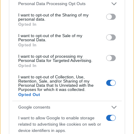
Please note that this website/app uses one or more Google
Personal Data Processing Opt Outs
services and may gather and store information including but
not limited to your visit or usage behaviour. You may click to
I want to opt-out of the Sharing of my
personal data.
grant or deny consent to Google and its third-party tags to
Opted In
use your data for below specified purposes in below Google
consent section.
I want to opt-out of the Sale of my
Personal Data.
Opted In
I want to opt-out of processing my
Personal Data for Targeted Advertising.
Opted In
I want to opt-out of Collection, Use,
Retention, Sale, and/or Sharing of my
Personal Data that Is Unrelated with the
Purposes for which it was collected.
Opted Out
Google consents
I want to allow Google to enable storage
related to advertising like cookies on web or
device identifiers in apps.