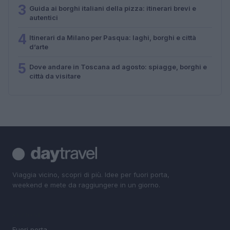
3
Guida ai borghi italiani della pizza: itinerari brevi e
autentici
4
Itinerari da Milano per Pasqua: laghi, borghi e città
d’arte
5
Dove andare in Toscana ad agosto: spiagge, borghi e
città da visitare
Viaggia vicino, scopri di più. Idee per fuori porta,
weekend e mete da raggiungere in un giorno.
SEZIONI
Fuori porta