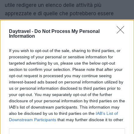
utile redigere un elenco delle attività più
apprezzate e di quelle che potrebbero essere
migliorate per le prossime occasioni. Questo
approccio aiuta a ottimizzare la pianificazione dei
Daytravel -
Do Not Process My Personal
Information
futuri weekend, consentendo di creare esperienze
sempre più gratificanti.
If you wish to opt-out of the sale, sharing to third parties, or
processing of your personal or sensitive information for
Seguendo questi semplici suggerimenti, sarà
targeted advertising by us, please use the below opt-out
possibile godere appieno di ogni momento della
section to confirm your selection. Please note that after your
opt-out request is processed you may continue seeing
propria fuga, tornando a casa ricaricati e
interest-based ads based on personal information utilized by
soddisfatti.
us or personal information disclosed to third parties prior to
your opt-out. You may separately opt-out of the further
disclosure of your personal information by third parties on the
IAB’s list of downstream participants. This information may
AUTORE
also be disclosed by us to third parties on the
IAB’s List of
AiAdhubMedia
Downstream Participants
that may further disclose it to other
third parties.