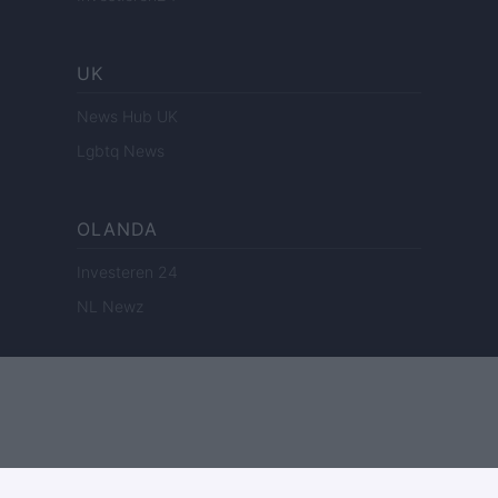
UK
News Hub UK
Lgbtq News
OLANDA
Investeren 24
NL Newz