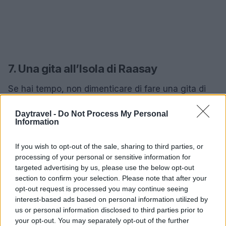
7. Una gita all’Isola di Raasay
Se hai tempo, non dimenticare di fare una gita di
un giorno all’Isola di Raasay. Facile da esplorare,
Daytravel -
Do Not Process My Personal
questa piccola isola offre panorami incredibili e la
Information
possibilità di partecipare a diverse attività
all’aperto. Visita la distilleria di Raasay e scopri la
If you wish to opt-out of the sale, sharing to third parties, or
processing of your personal or sensitive information for
sua storia affascinante mentre assaggi i prodotti
targeted advertising by us, please use the below opt-out
locali. E non perdere la Calum’s Road, un esempio
section to confirm your selection. Please note that after your
di determinazione che ti lascerà ispirato. 🚶‍♀️🌄
opt-out request is processed you may continue seeing
interest-based ads based on personal information utilized by
L’Isola di Skye è un luogo magico che offre
us or personal information disclosed to third parties prior to
your opt-out. You may separately opt-out of the further
esperienze indimenticabili. Ogni angolo dell’isola