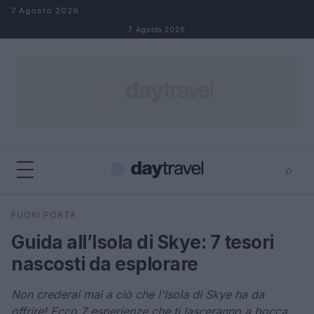
Salta al contenuto
7 Agosto 2026
7 Agosto 2026
⌕
×
⌕
FUORI PORTA
Cerca
Guida all’Isola di Skye: 7 tesori
nascosti da esplorare
Non crederai mai a ciò che l'Isola di Skye ha da
offrire! Ecco 7 esperienze che ti lasceranno a bocca