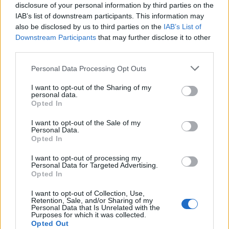
disclosure of your personal information by third parties on the
racconta storie di avventura, natura e cultura. Non
IAB’s list of downstream participants. This information may
aspettare oltre, organizza il tuo viaggio e preparati
also be disclosed by us to third parties on the
IAB’s List of
Downstream Participants
that may further disclose it to other
a rimanere incantato! ✨✈️
third parties.
Please note that this website/app uses one or more Google
Personal Data Processing Opt Outs
services and may gather and store information including but
AUTORE
not limited to your visit or usage behaviour. You may click to
I want to opt-out of the Sharing of my
AiAdhubMedia
personal data.
grant or deny consent to Google and its third-party tags to
Opted In
use your data for below specified purposes in below Google
consent section.
I want to opt-out of the Sale of my
Personal Data.
Opted In
I want to opt-out of processing my
Personal Data for Targeted Advertising.
Opted In
I want to opt-out of Collection, Use,
Retention, Sale, and/or Sharing of my
Personal Data that Is Unrelated with the
Purposes for which it was collected.
Opted Out