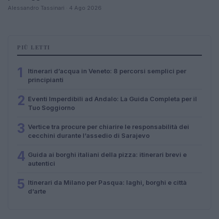
Alessandro Tassinari · 4 Ago 2026
PIÙ LETTI
1
Itinerari d’acqua in Veneto: 8 percorsi semplici per
principianti
2
Eventi Imperdibili ad Andalo: La Guida Completa per il
Tuo Soggiorno
3
Vertice tra procure per chiarire le responsabilità dei
cecchini durante l’assedio di Sarajevo
4
Guida ai borghi italiani della pizza: itinerari brevi e
autentici
5
Itinerari da Milano per Pasqua: laghi, borghi e città
d’arte