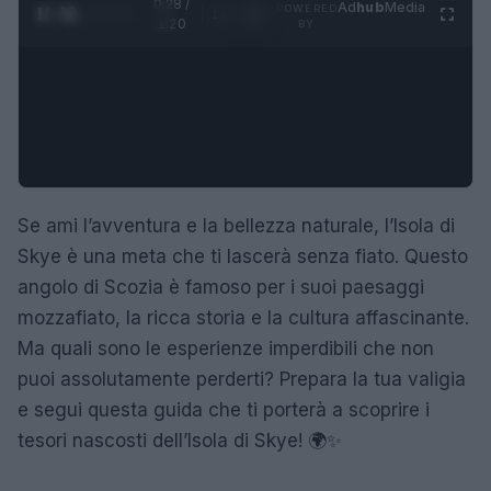
0:29 /
Ad
hub
Media
POWERED
1
/
4
1:20
BY
Se ami l’avventura e la bellezza naturale, l’Isola di
Skye è una meta che ti lascerà senza fiato. Questo
angolo di Scozia è famoso per i suoi paesaggi
mozzafiato, la ricca storia e la cultura affascinante.
Ma quali sono le esperienze imperdibili che non
puoi assolutamente perderti? Prepara la tua valigia
e segui questa guida che ti porterà a scoprire i
tesori nascosti dell’Isola di Skye! 🌍✨