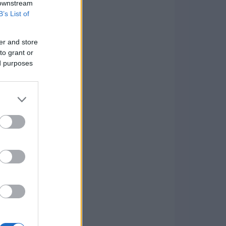
 downstream
B’s List of
er and store
to grant or
ed purposes