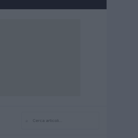
⌕
Cerca