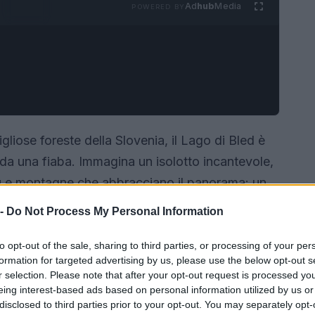
Ad
hub
Media
POWERED BY
igliose foreste della Slovenia, il Lago di Bled è
 da una fiaba. Immagina un isolotto incantevole,
lu e montagne che abbracciano il panorama: un
questa magia senza svuotare il portafoglio? In
 -
Do Not Process My Personal Information
e vivere un’esperienza indimenticabile al Lago di
e i segreti di questo tesoro sloveno!✨<\/p>
to opt-out of the sale, sharing to third parties, or processing of your per
formation for targeted advertising by us, please use the below opt-out s
r selection. Please note that after your opt-out request is processed y
eing interest-based ads based on personal information utilized by us or
disclosed to third parties prior to your opt-out. You may separately opt-