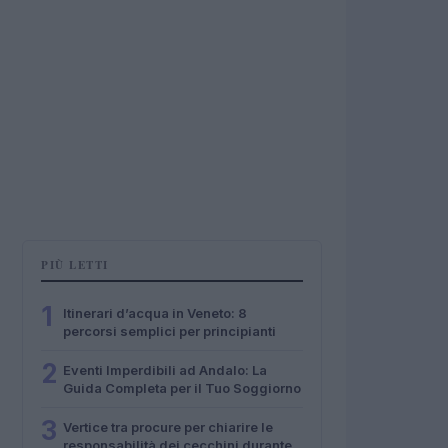
PIÙ LETTI
1
Itinerari d’acqua in Veneto: 8
percorsi semplici per principianti
2
Eventi Imperdibili ad Andalo: La
Guida Completa per il Tuo Soggiorno
3
Vertice tra procure per chiarire le
responsabilità dei cecchini durante