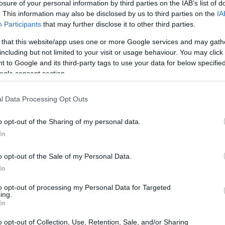
losure of your personal information by third parties on the IAB’s list of
. This information may also be disclosed by us to third parties on the
IA
Participants
that may further disclose it to other third parties.
 that this website/app uses one or more Google services and may gath
including but not limited to your visit or usage behaviour. You may click 
 to Google and its third-party tags to use your data for below specifi
ogle consent section.
l Data Processing Opt Outs
o opt-out of the Sharing of my personal data.
In
o opt-out of the Sale of my Personal Data.
i Bled?
In
to opt-out of processing my Personal Data for Targeted
r foto da sogno, ma è anche una destinazione
ing.
In
a, in famiglia o in viaggio da solo, troverai
 la cosa sorprendente? I prezzi sono
o opt-out of Collection, Use, Retention, Sale, and/or Sharing