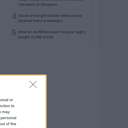
l’assedio di Sarajevo
4
Guida ai borghi italiani della pizza:
itinerari brevi e autentici
5
Itinerari da Milano per Pasqua: laghi,
borghi e città d’arte
sonal or
ection to
ou may
 personal
out of the