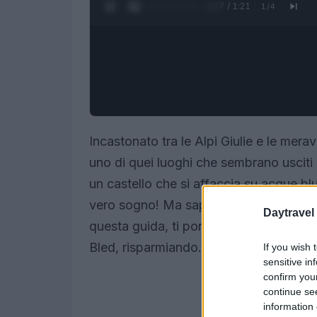
0:28 / 1:21
1
/
4
Incastonato tra le Alpi Giulie e le merav
uno di quei luoghi che sembrano usciti
un castello che si affaccia su acque b
vero sogno! Ma sapevi che puoi vivere 
Daytravel
questa guida, ti porterò a scoprire com
Bled, risparmiando. Preparati a scoprir
If you wish 
sensitive in
confirm you
continue se
information 