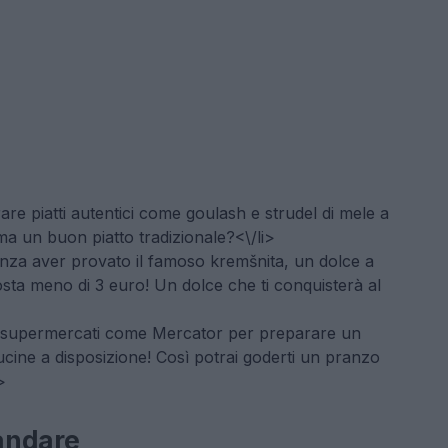
re piatti autentici come goulash e strudel di mele a
a un buon piatto tradizionale?<\/li>
nza aver provato il famoso kremšnita, un dolce a
osta meno di 3 euro! Un dolce che ti conquisterà al
i supermercati come Mercator per preparare un
ucine a disposizione! Così potrai goderti un pranzo
>
andare