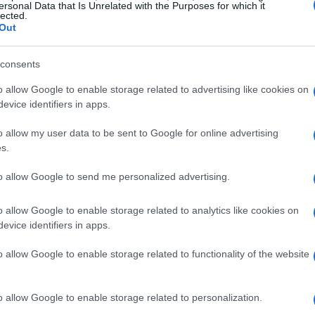
ersonal Data that Is Unrelated with the Purposes for which it
lected.
 paragoniamo ad altre località alpine. Potrai
Out
ngiare bene senza spendere una fortuna e goderti
sto.<\/p>
consents
o allow Google to enable storage related to advertising like cookies on
ità low cost da non perdere? Ecco una lista delle
evice identifiers in apps.
 innamorare di Bled senza farti spendere troppo:
o allow my user data to be sent to Google for online advertising
s.
i circa 6 km, pianeggiante e gratuito, che ti
to allow Google to send me personalized advertising.
zafiato, soprattutto all’alba o al tramonto. Chi non
o allow Google to enable storage related to analytics like cookies on
 una passeggiata di 20-30 minuti, ti aspetta una
evice identifiers in apps.
a parole. Niente biglietti, solo un po’ di sudore! E
o allow Google to enable storage related to functionality of the website
iti a esplorare il lago a tuo ritmo, il noleggio parte
o per scoprire angoli nascosti!<\/li>
o allow Google to enable storage related to personalization.
elle acque pulitissime del lago, specialmente durante