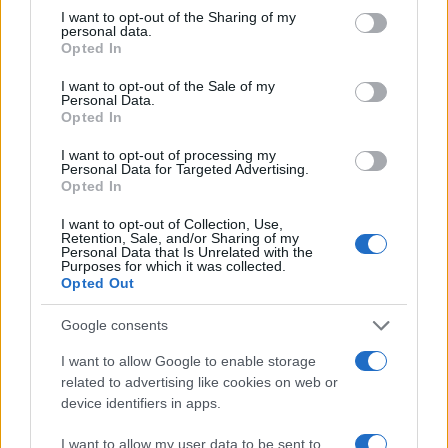
not limited to your visit or usage behaviour. You may click to
I want to opt-out of the Sharing of my
personal data.
grant or deny consent to Google and its third-party tags to
Opted In
use your data for below specified purposes in below Google
consent section.
I want to opt-out of the Sale of my
Personal Data.
Opted In
I want to opt-out of processing my
Personal Data for Targeted Advertising.
Opted In
I want to opt-out of Collection, Use,
Retention, Sale, and/or Sharing of my
Personal Data that Is Unrelated with the
Purposes for which it was collected.
Opted Out
Google consents
I want to allow Google to enable storage
related to advertising like cookies on web or
Continua a leggere
device identifiers in apps.
I want to allow my user data to be sent to
FUORI PORTA