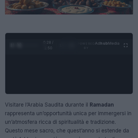
0:29 /
Ad
hub
Media
POWERED
1
/
4
1:50
BY
Visitare l’Arabia Saudita durante il
Ramadan
rappresenta un’opportunità unica per immergersi in
un’atmosfera ricca di spiritualità e tradizione.
Questo mese sacro, che quest’anno si estende da