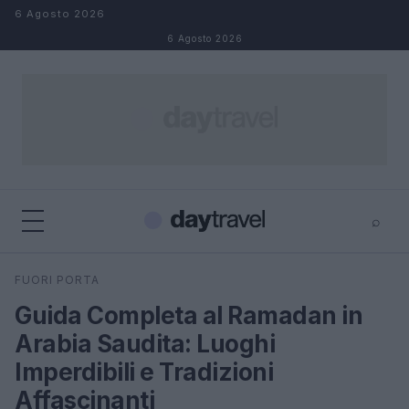
Salta al contenuto
6 Agosto 2026
6 Agosto 2026
⌕
×
⌕
FUORI PORTA
Cerca
Guida Completa al Ramadan in
Arabia Saudita: Luoghi
Imperdibili e Tradizioni
Affascinanti