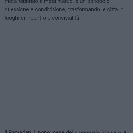
metà febbraio a metà marzo, è un periodo di
riflessione e condivisione, trasformando le città in
luoghi di incontro e convivialità.
Il Ramadan, il nono mese del
calendario islamico
, è