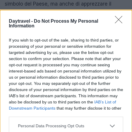
simbolo del Paese, ma anche di apprezzare il
profondo senso di comunità che caratterizza la
cultura saudita.
Daytravel -
Do Not Process My Personal
Information
If you wish to opt-out of the sale, sharing to third parties, or
AUTORE
processing of your personal or sensitive information for
Martina Pellegrino
targeted advertising by us, please use the below opt-out
section to confirm your selection. Please note that after your
Martina Pellegrino ha proposto e curato il
opt-out request is processed you may continue seeing
dossier sul restauro degli Uffizi dopo un
interest-based ads based on personal information utilized by
sopralluogo al cantiere, difendendo una linea
us or personal information disclosed to third parties prior to
editoriale di contestualizzazione storica.
your opt-out. You may separately opt-out of the further
Redattrice storica, è nota per un dettaglio:
disclosure of your personal information by third parties on the
annota cronologie su cartoline d'epoca
IAB’s list of downstream participants. This information may
fiorentina.
also be disclosed by us to third parties on the
IAB’s List of
Downstream Participants
that may further disclose it to other
third parties.
Please note that this website/app uses one or more Google
Personal Data Processing Opt Outs
services and may gather and store information including but